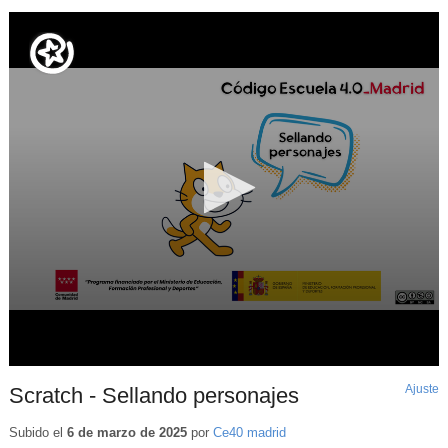
Ajuste
d
Scratch - Sellando personajes
p
Subido el
6 de marzo de 2025
por
Ce40 madrid