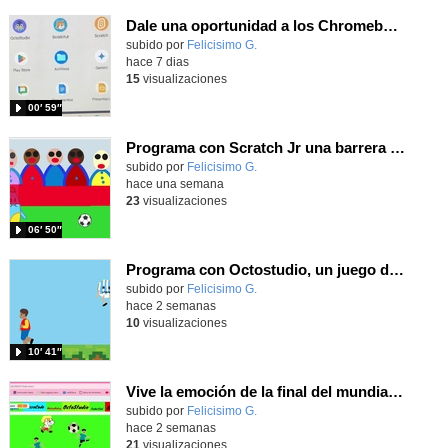
Dale una oportunidad a los Chromebooks y utiliza un proyector para realizar talleres si no tienes pantallas táctiles
Contenido educativo.
subido por
Felicisimo G.
-
hace 7 dias
15
visualizaciones
00′ 59″
Programa con Scratch Jr una barrera que se desplaza para dar sensación de movimiento
Contenido educativo.
subido por
Felicisimo G.
-
hace una semana
23
visualizaciones
06′ 50″
Programa con Octostudio, un juego de 4 personajes ganando la copa del mundo saltando y esquivando rivales.
Contenido educativo.
subido por
Felicisimo G.
-
hace 2 semanas
10
visualizaciones
10′ 41″
Vive la emoción de la final del mundial programando con Scratch, un juego de toques y esquivar contrarios
Contenido educativo.
subido por
Felicisimo G.
-
hace 2 semanas
21
visualizaciones