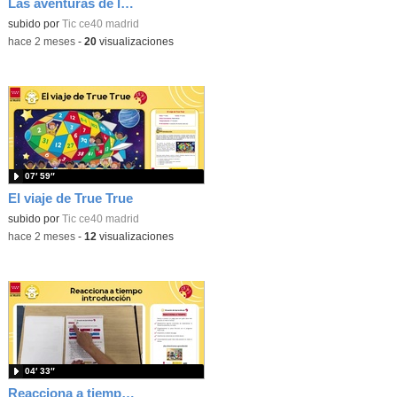
Las aventuras de la palabras. Aprende con Scratch
subido por
Tic ce40 madrid
-
hace 2 meses
-
20
visualizaciones
07′ 59″
El viaje de True True
subido por
Tic ce40 madrid
-
hace 2 meses
-
12
visualizaciones
04′ 33″
Reacciona a tiempo: programación y reflejos con Micro:bit