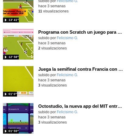
Contenido educativo.
subido por
Felicisimo G.
-
hace 3 semanas
11
visualizaciones
13′ 41″
Programa con Scratch un juego para vivir la emoción del partido de España contra Belgica
Contenido educativo.
subido por
Felicisimo G.
-
hace 3 semanas
2
visualizaciones
12′ 58″
Juega la semifinal contra Francia con un juego utilizando el ángulo para centrar a Nico Williams
Contenido educativo.
subido por
Felicisimo G.
-
hace 3 semanas
3
visualizaciones
01′ 0″
Octostudio, la nueva app del MIT entre Scratch Jr y el Scratch de los mayores
Contenido educativo.
subido por
Felicisimo G.
-
hace 3 semanas
3
visualizaciones
01′ 55″