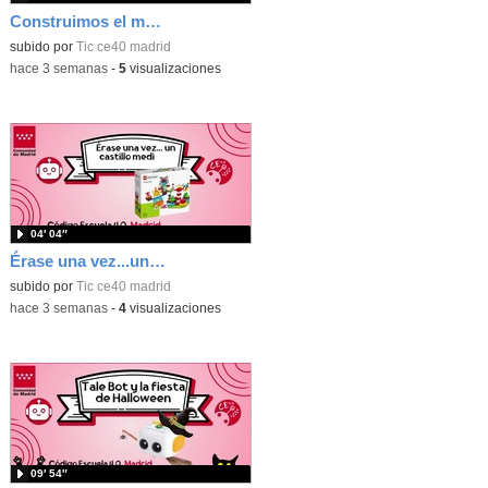
Construimos el mundo con Lego
subido por
Tic ce40 madrid
-
hace 3 semanas
-
5
visualizaciones
04′ 04″
Érase una vez...un castillo medieval
subido por
Tic ce40 madrid
-
hace 3 semanas
-
4
visualizaciones
09′ 54″