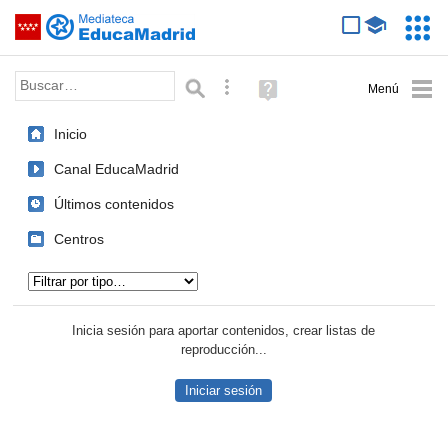
Mediateca de EducaMadrid
Saltar navegación
Servic
Educa
Palabra o frase:
Búsqueda avanzada
Ayuda
(en
ventana
Inicio
nueva)
Canal EducaMadrid
Últimos contenidos
Centros
Tipo de contenido:
Inicia sesión para aportar contenidos, crear listas de
reproducción...
Iniciar sesión