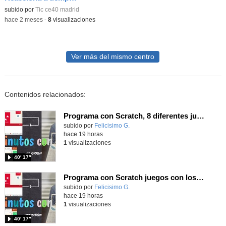
subido por
Tic ce40 madrid
-
hace 2 meses
-
8
visualizaciones
Ver más del mismo centro
Contenidos relacionados:
Programa con Scratch, 8 diferentes juegos para vivir la emoción de los partidos de España en el mundial 2026
Contenido educativo.
subido por
Felicisimo G.
-
hace 19 horas
1
visualizaciones
40′ 17″
Programa con Scratch juegos con los partidos del mundial 2026 ganados por España
Contenido educativo.
subido por
Felicisimo G.
-
hace 19 horas
1
visualizaciones
40′ 17″