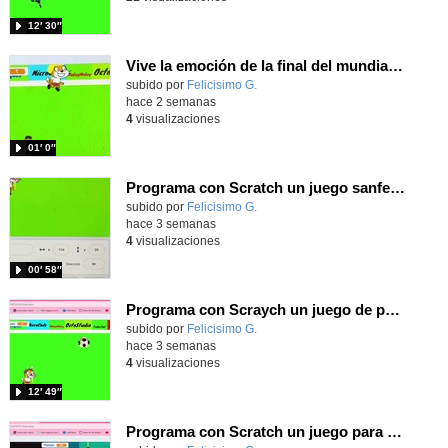
12′ 30″
Vive la emoción de la final del mundial 2026, programando con Scratch un juego de toques.
Contenido educativo.
subido por
Felicisimo G.
-
hace 2 semanas
4
visualizaciones
01′ 0″
Programa con Scratch un juego sanferminero con Mikel Merino evitando toros y dando toques al balón.
Contenido educativo.
subido por
Felicisimo G.
-
hace 3 semanas
4
visualizaciones
00′ 58″
Programa con Scraych un juego de persecuciones sanfermineras y añade dificultad conduciendo un balón.
Contenido educativo.
subido por
Felicisimo G.
-
hace 3 semanas
4
visualizaciones
12′ 49″
Programa con Scratch un juego para vivir la emoción de los centros desde la banda de España