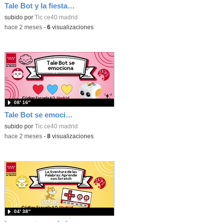
Tale Bot y la fiesta de Halloween
subido por
Tic ce40 madrid
-
hace 2 meses
-
6
visualizaciones
08′ 16″
Tale Bot se emociona
subido por
Tic ce40 madrid
-
hace 2 meses
-
8
visualizaciones
04′ 38″