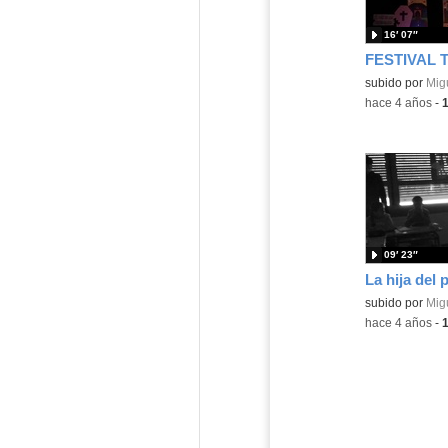
16′ 07″
subido por
Migu
-
hace 4 años
-
09′ 23″
subido por
Migu
-
hace 4 años
-