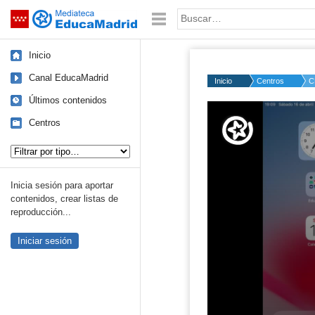
Mediateca de EducaMadrid
Saltar navegación
Palabra o frase:
Inicio
Canal EducaMadrid
Inicio
Centros
C
Últimos contenidos
Volume
50%
Centros
Tipo de contenido:
Inicia sesión para aportar
contenidos, crear listas de
reproducción...
Iniciar sesión