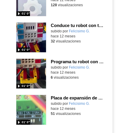
128
visualizaciones
01′ 0″
Conduce tu robot con tu joystickbit programando con MakeCode tu placa microbit construyendo con Nezha
Contenido educativo.
subido por
Felicisimo G.
-
hace 12 meses
32
visualizaciones
01′ 0″
Programa tu robot con MakeCode para dirigirlo con Joystickbit y trabaja derecha e izquierda
Contenido educativo.
subido por
Felicisimo G.
-
hace 12 meses
6
visualizaciones
01′ 0″
Placa de expansión de DFRobot para la placa microbit y conecta dos motores y un servo
Contenido educativo.
subido por
Felicisimo G.
-
hace 12 meses
51
visualizaciones
01′ 0″