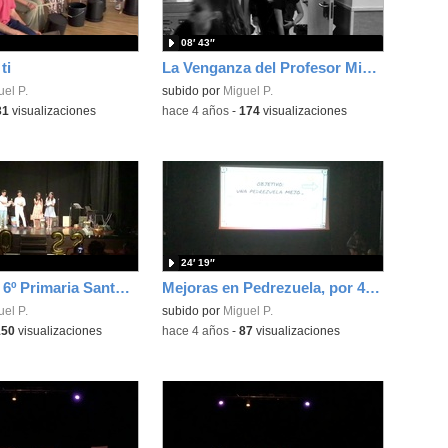
08′ 43″
ti
La Venganza del Profesor Misterioso (3ª Parte de la Trilogía)
el P.
subido por
Miguel P.
31
visualizaciones
-
hace 4 años
-
174
visualizaciones
24′ 19″
Graduación 6º Primaria Santa Ana 2022
Mejoras en Pedrezuela, por 4º de Primaria
el P.
subido por
Miguel P.
150
visualizaciones
-
hace 4 años
-
87
visualizaciones