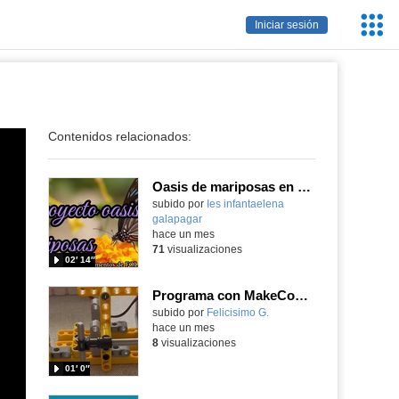
Servic
Iniciar sesión
Educa
Contenidos relacionados:
Oasis de mariposas en el IES Infanta Elena
subido por
Ies infantaelena
galapagar
-
hace un mes
71
visualizaciones
02′ 14″
Programa con MakeCode microbit una estructura para transformar movimiento circular a un movimientolineal
Contenido educativo.
subido por
Felicisimo G.
-
hace un mes
8
visualizaciones
01′ 0″