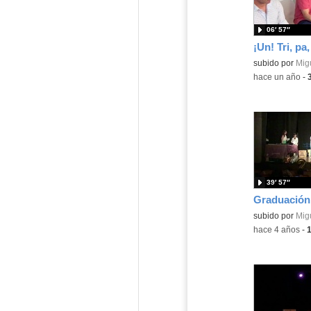
06′ 57″
¡Un! Tri, pa, 
subido por
Migu
-
hace un año
-
39′ 57″
subido por
Migu
-
hace 4 años
-