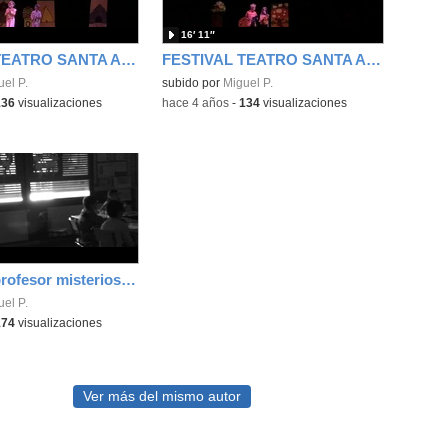
16′ 11″
FESTIVAL TEATRO SANTA ANA 2ºB
FESTIVAL TEATRO SANTA ANA 2ºA
el P.
subido por
Miguel P.
136
visualizaciones
-
hace 4 años
-
134
visualizaciones
La hija del profesor misterioso (2ª parte de la trilogía)
el P.
174
visualizaciones
Ver más del mismo autor