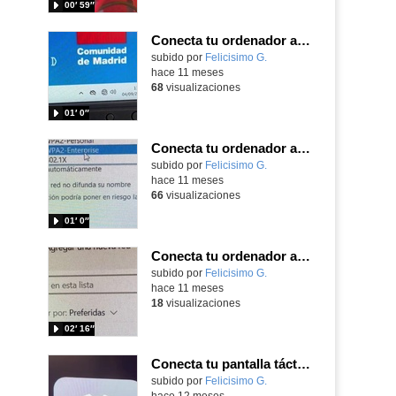
00′ 59″
Conecta tu ordenador a WEDU_PRIM y olvídate de tener que meter tu usuario y contraseña todos los días
Contenido educativo.
subido por
Felicisimo G.
-
hace 11 meses
68
visualizaciones
01′ 0″
Conecta tu ordenador a Internet con WEDU_PRIM en los colegios de la CAM
Contenido educativo.
subido por
Felicisimo G.
-
hace 11 meses
66
visualizaciones
01′ 0″
Conecta tu ordenador a WEDU_PRIM en los colegios de la Comunidad de Madrid
Contenido educativo.
subido por
Felicisimo G.
-
hace 11 meses
18
visualizaciones
02′ 16″
Conecta tu pantalla táctil Dahua a internet usando EDU_PRIM
Contenido educativo.
subido por
Felicisimo G.
-
hace 12 meses