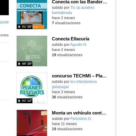
Conecta con las Banderas y Capitales de la Unión Europea
Contenido educativo.
subido por
Tic cp aulatres
fuenlabrada
-
hace 2 meses
Ajuste
de
7
visualizaciones
01′ 28″
pantalla
iones
Conecta Ellacuría
subido por
Agustin N.
-
hace 2 meses
19
visualizaciones
00′ 28″
concurso TECHMI – Planet Rescuers
subido por
Ies infantaelena
galapagar
-
hace 3 meses
36
visualizaciones
01′ 12″
Monta un vehículo controlado con Joystickbit, con sus motores programando con Makecode tu placa microbit
Contenido educativo.
subido por
Felicisimo G.
-
hace 11 meses
19
visualizaciones