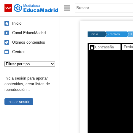
Mediateca de EducaMadrid
Saltar navegación
Palabra o frase:
Inicio
Canal EducaMadrid
Inicio
Centros
I
Últimos contenidos
Contenido protegido…
Centros
Tipo de contenido:
Inicia sesión para aportar
contenidos, crear listas de
reproducción...
Iniciar sesión