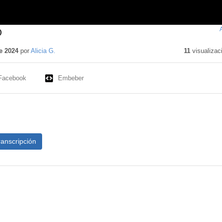
O
e 2024
por
Alicia G.
11
visualizac
Facebook
Embeber
ranscripción