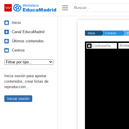
Mediateca de EducaMadrid
Saltar navegación
Palabra o frase:
Inicio
Canal EducaMadrid
Inicio
Centros
I
Últimos contenidos
Contenido protegido…
Centros
Tipo de contenido:
Inicia sesión para aportar
contenidos, crear listas de
reproducción...
Iniciar sesión