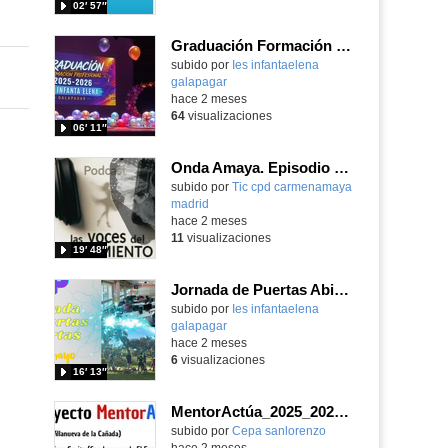
02′ 57″
Graduación Formación Profesional 2025-26
subido por
Ies infantaelena
galapagar
-
hace 2 meses
64
visualizaciones
06′ 11″
Onda Amaya. Episodio 4 (temporada 2): "La Capitana"
Contenido educativo.
subido por
Tic cpd carmenamaya
madrid
-
hace 2 meses
11
visualizaciones
19′ 48″
Jornada de Puertas Abiertas de Formación Profesional 2025-26
subido por
Ies infantaelena
galapagar
-
hace 2 meses
6
visualizaciones
16′ 13″
MentorActúa_2025_2026_Producto final_CEPA Pedro Martínez Gavito_CEPA La Mesta
subido por
Cepa sanlorenzo
-
hace 2 meses