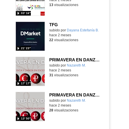
13
visualizaciones
03′ 16″
TFG
subido por
Dayana Estefanía B.
-
hace 2 meses
22
visualizaciones
21′ 23″
PRIMAVERA EN DANZA, DANZA CLÁSICA RCPD MARIEMMA
Contenido educativo.
subido por
Nazareth M.
-
hace 2 meses
31
visualizaciones
17′ 17″
PRIMAVERA EN DANZA, DANZA ESPAÑOLA RCPD MARIEMMA
Contenido educativo.
subido por
Nazareth M.
-
hace 2 meses
28
visualizaciones
13′ 50″