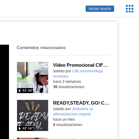
Servic
Iniciar sesión
Educa
Contenidos relacionados:
Vídeo Promocional CIFP Simone Ortega
Contenido educativo.
subido por
Cifp simoneortega
mostoles
-
hace 3 semanas
30
visualizaciones
01′ 44″
READY,STEADY, GO! CEIP ALFONSO X EL SABIO
Contenido educativo.
subido por
Jestudios cp
alfonsodecimo madrid
-
hace un mes
4
visualizaciones
02′ 14″