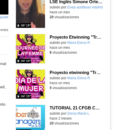
LSE Inglés Simone Ortega
Contenido educativo.
subido por
Eoep auditivas madrid
-
hace un mes
Ajuste
de
20
visualizaciones
pantalla
00′ 19″
iones
Proyecto Etwinning "Tres centros europeos, un mismo compromiso"
subido por
Maria Elena R.
-
hace un mes
8
visualizaciones
04′ 15″
onal
Proyecto etwinning "Tres centros europeos, un mismo compromiso"
subido por
Maria Elena R.
-
hace un mes
ad,
5
visualizaciones
04′ 15″
nto
TUTORIAL 21 CFGB CONMUTADA DE DOBLE ENTRADA
Contenido educativo.
subido por
Elena María L.
-
hace 2 meses
20
visualizaciones