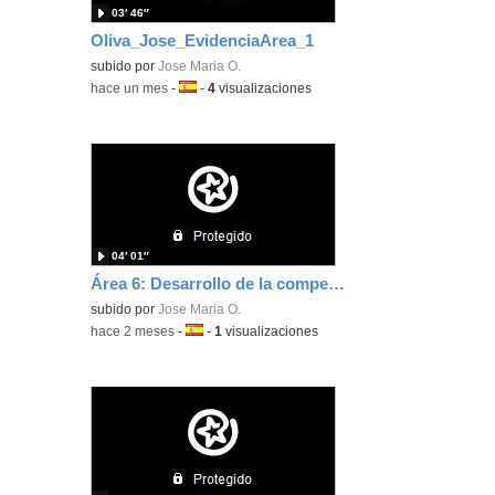
03′ 46″
Oliva_Jose_EvidenciaArea_1
subido por
Jose Maria O.
-
hace un mes
-
Idioma:
-
4
visualizaciones
04′ 01″
Área 6: Desarrollo de la competencia digital del alumnado
subido por
Jose Maria O.
-
hace 2 meses
-
Idioma:
-
1
visualizaciones