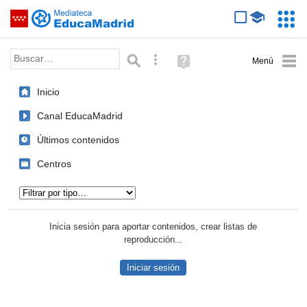
Mediateca de EducaMadrid
Saltar navegación
Servic
Educa
Palabra o frase:
Búsqueda avanzada
Ayuda
(en
ventana
Inicio
nueva)
Canal EducaMadrid
Últimos contenidos
Centros
Tipo de contenido:
Inicia sesión para aportar contenidos, crear listas de
reproducción...
Iniciar sesión