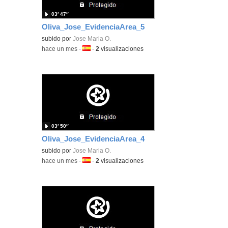
03′ 47″
Oliva_Jose_EvidenciaArea_5
subido por
Jose Maria O.
-
hace un mes
-
Idioma:
-
2
visualizaciones
03′ 50″
Oliva_Jose_EvidenciaArea_4
subido por
Jose Maria O.
-
hace un mes
-
Idioma:
-
2
visualizaciones