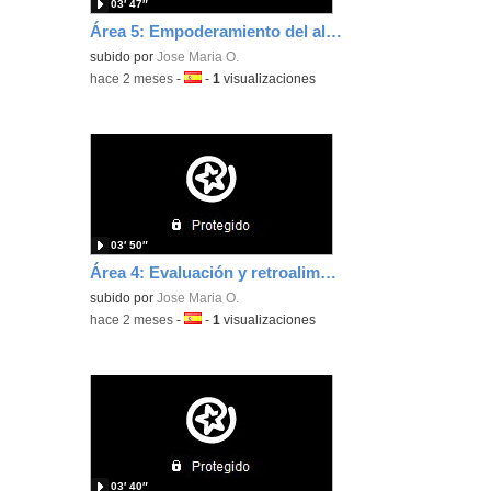
03′ 47″
Área 5: Empoderamiento del alumnado
subido por
Jose Maria O.
-
hace 2 meses
-
Idioma:
-
1
visualizaciones
03′ 50″
Área 4: Evaluación y retroalimentación
subido por
Jose Maria O.
-
hace 2 meses
-
Idioma:
-
1
visualizaciones
03′ 40″