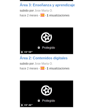
Área 3: Enseñanza y aprendizaje
subido por
Jose Maria O.
-
hace 2 meses
-
Idioma:
-
1
visualizaciones
03′ 58″
Área 2: Contenidos digitales
subido por
Jose Maria O.
-
hace 2 meses
-
Idioma:
-
1
visualizaciones
03′ 46″