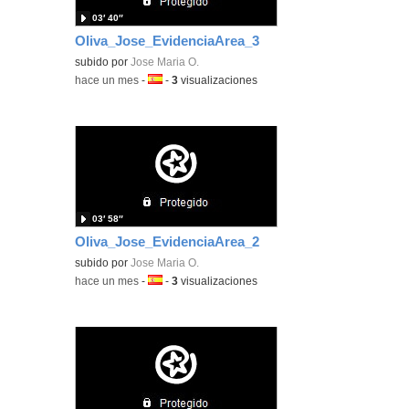
03′ 40″
Oliva_Jose_EvidenciaArea_3
subido por
Jose Maria O.
-
hace un mes
-
Idioma:
-
3
visualizaciones
03′ 58″
Oliva_Jose_EvidenciaArea_2
subido por
Jose Maria O.
-
hace un mes
-
Idioma:
-
3
visualizaciones