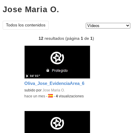
Jose Maria O.
vídeos
Tipo de contenido:
Todos los contenidos
12
resultados (página
1
de
1
)
04′ 01″
Oliva_Jose_EvidenciaArea_6
subido por
Jose Maria O.
-
hace un mes
-
Idioma:
-
4
visualizaciones