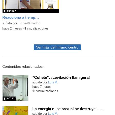
04′ 33″
Reacciona a tiempo: programación y reflejos con Micro:bit
subido por
Tic ce40 madrid
-
hace 2 meses
-
8
visualizaciones
Ver más del mismo centro
Contenidos relacionados:
"Coheté": ¡Levitación flamígera!
Contenido educativo.
subido por
Luis M.
-
hace 7 horas
11
visualizaciones
00′ 21″
La energía ni se crea ni se destruye... ¡se experimenta! El Tierno en la Feria Madrid es Ciencia 2026
Contenido educativo.
subido por
Luis M.
-