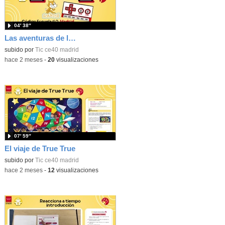
04′ 38″
Las aventuras de la palabras. Aprende con Scratch
subido por
Tic ce40 madrid
-
hace 2 meses
-
20
visualizaciones
07′ 59″
El viaje de True True
subido por
Tic ce40 madrid
-
hace 2 meses
-
12
visualizaciones