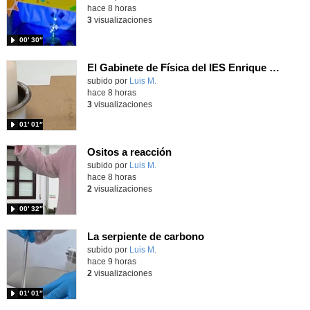
hace 8 horas
3
visualizaciones
00′ 30″
El Gabinete de Física del IES Enrique Tierno Galván de Parla (Curso 25-26)
Contenido educativo.
subido por
Luis M.
-
hace 8 horas
3
visualizaciones
01′ 01″
Ositos a reacción
Contenido educativo.
subido por
Luis M.
-
hace 8 horas
2
visualizaciones
00′ 32″
La serpiente de carbono
Contenido educativo.
subido por
Luis M.
-
hace 9 horas
2
visualizaciones
01′ 01″