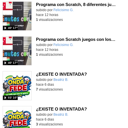
Programa con Scratch, 8 diferentes juegos para vivir la emoción de los partidos de España en el mundial 2026
Contenido educativo.
subido por
Felicisimo G.
-
hace 12 horas
1
visualizaciones
40′ 17″
Programa con Scratch juegos con los partidos del mundial 2026 ganados por España
Contenido educativo.
subido por
Felicisimo G.
-
hace 12 horas
1
visualizaciones
40′ 17″
¿EXISTE O INVENTADA?
Contenido educativo.
subido por
Beatriz B.
-
hace 6 dias
7
visualizaciones
03′ 10″
¿EXISTE O INVENTADA?
Contenido educativo.
subido por
Beatriz B.
-
hace 6 dias
3
visualizaciones