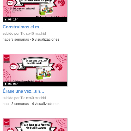
06′ 19″
Construimos el mundo con Lego
subido por
Tic ce40 madrid
-
hace 3 semanas
-
5
visualizaciones
04′ 04″
Érase una vez...un castillo medieval
subido por
Tic ce40 madrid
-
hace 3 semanas
-
4
visualizaciones