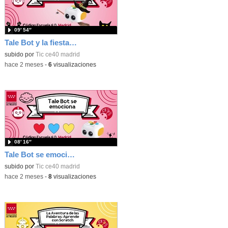
09′ 54″
Tale Bot y la fiesta de Halloween
subido por
Tic ce40 madrid
-
hace 2 meses
-
6
visualizaciones
08′ 16″
Tale Bot se emociona
subido por
Tic ce40 madrid
-
hace 2 meses
-
8
visualizaciones