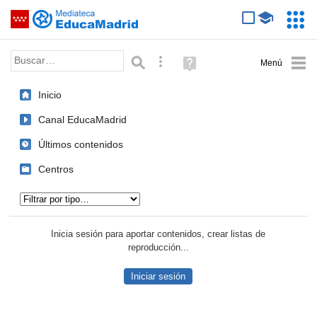
Mediateca de EducaMadrid
Saltar navegación
Servic
Educa
Palabra o frase:
Búsqueda avanzada
Ayuda
(en
ventana
Inicio
nueva)
Canal EducaMadrid
Últimos contenidos
Centros
Tipo de contenido:
Inicia sesión para aportar contenidos, crear listas de
reproducción...
Iniciar sesión