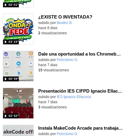
02′ 01″
¿EXISTE O INVENTADA?
Contenido educativo.
subido por
Beatriz B.
-
hace 6 dias
2
visualizaciones
03′ 23″
Dale una oportunidad a los Chromebooks y utiliza un proyector para realizar talleres si no tienes pantallas táctiles
Contenido educativo.
subido por
Felicisimo G.
-
hace 7 dias
15
visualizaciones
00′ 59″
Presentación IES CIFPD Ignacio Ellacuría
Contenido educativo.
subido por
IES Ignacio Ellacuria
-
hace 7 dias
3
visualizaciones
02′ 52″
Instala MakeCode Arcade para trabajar offline en tu tablet, ordenador, Chromebook
Contenido educativo.
subido por
Felicisimo G.
-