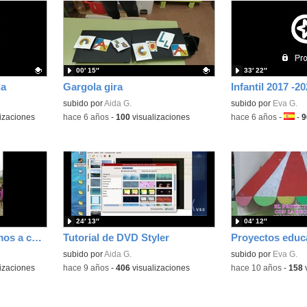
00′ 15″
33′ 22″
da
Gargola gira
Contenido educativo.
subido por
Aida G.
subido por
Eva G.
izaciones
-
hace 6 años
-
100
visualizaciones
-
hace 6 años
-
Idiom
-
9
24′ 13″
04′ 12″
4º de Primaria montamos a caballo
Tutorial de DVD Styler
subido por
Aida G.
subido por
Eva G.
izaciones
-
hace 9 años
-
406
visualizaciones
-
hace 10 años
-
158
v