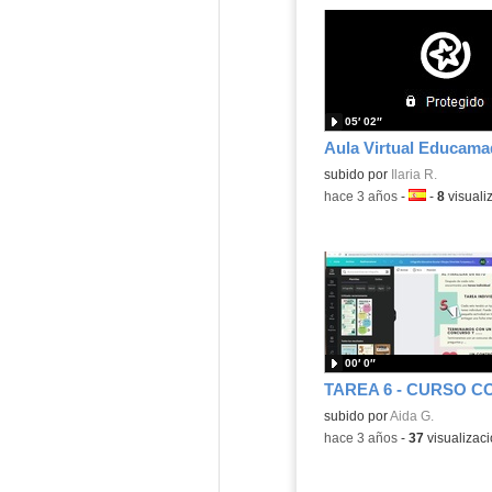
05′ 02″
Aula Virtual Educama
Contenido educativo.
subido por
Ilaria R.
-
hace 3 años
-
Idioma:
-
8
visuali
00′ 0″
Contenido educativo.
subido por
Aida G.
-
hace 3 años
-
37
visualizac