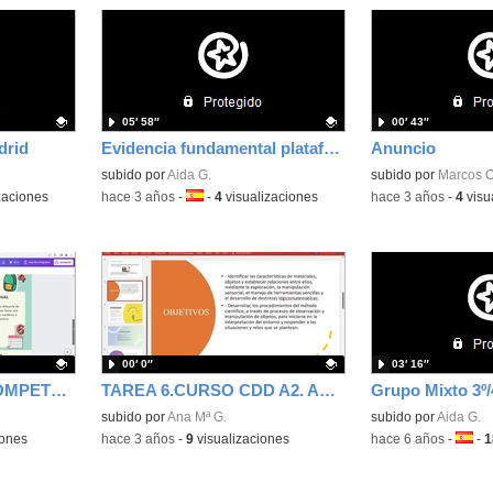
05′ 58″
00′ 43″
drid
Evidencia fundamental plataforma Snappet
Anuncio
Contenido educativo.
subido por
Aida G.
subido por
Marcos O
zaciones
-
hace 3 años
-
Idioma:
-
4
visualizaciones
-
hace 3 años
-
4
visu
00′ 0″
03′ 16″
TAREA 6 - CURSO COMPETENCIA DIGITAL A2
TAREA 6.CURSO CDD A2. ANA Mª GONZÁLEZ
Grupo Mixto 3º/4
Contenido educativo.
subido por
Ana Mª G.
Contenido educativo
subido por
Aida G.
iones
-
hace 3 años
-
9
visualizaciones
-
hace 6 años
-
Idiom
-
1