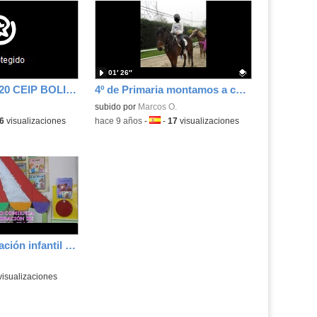
01′ 26″
Infantil 2017 -2020 CEIP BOLIVIA
4º de Primaria montamos a caballo
Contenido educativo.
subido por
Marcos O.
a:
6
visualizaciones
-
hace 9 años
-
Idioma:
-
17
visualizaciones
Proyectos educación infantil CEIP Bolivia
isualizaciones