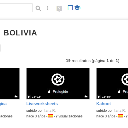
Búsqueda avanzada
Ayuda
(en
ventana
nueva)
I BOLIVIA
vídeos
Tipo de contenido:
19
resultados (página
1
de
1
)
03′ 02″
02′ 55″
ica
Liveworksheets
Kahoot
Contenido educativo.
subido por
Ilaria R.
Contenido educativo
subido por
Ilaria R.
zaciones
-
hace 3 años
-
Idioma:
-
7
visualizaciones
-
hace 3 años
-
Idiom
-
7