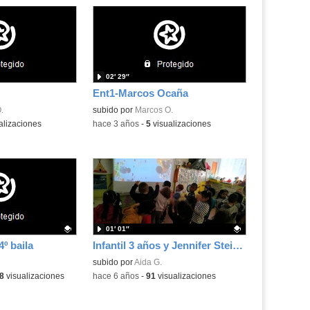
02′ 29″
Ent1-Marcos Ocaña
.
subido por
Marcos O.
alizaciones
-
hace 3 años
-
5
visualizaciones
01′ 01″
º baila
Infantil 3 años y Jennifer Steinkamp
.
Contenido educativo.
subido por
Aida G.
a:
8
visualizaciones
-
hace 6 años
-
91
visualizaciones