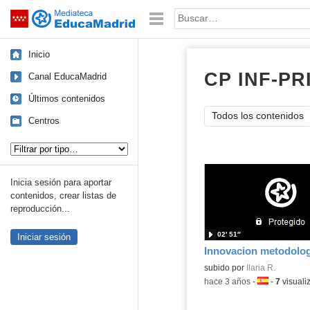
Mediateca de EducaMadrid
Saltar navegación
Palabra o frase:
Inicio
CP INF-PR
Canal EducaMadrid
Últimos contenidos
Todos los contenidos
Centros
Tipo de contenido:
Inicia sesión para aportar
contenidos, crear listas de
reproducción...
02′ 51″
Iniciar sesión
Innovacion metodolog
Contenido educativo.
subido por
Ilaria R.
-
hace 3 años
-
Idioma:
-
7
visuali