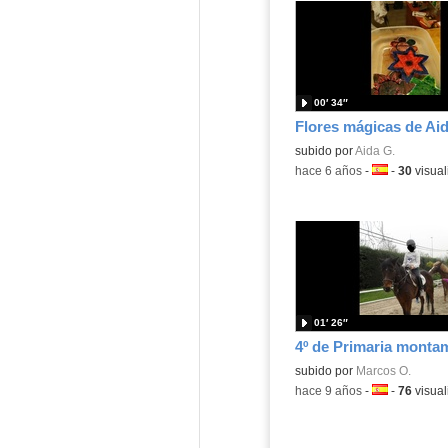
00′ 34″
Flores mágicas de Ai
Contenido educativo.
subido por
Aida G.
-
hace 6 años
-
Idioma:
-
30
visual
01′ 26″
subido por
Marcos O.
-
hace 9 años
-
Idioma:
-
76
visual