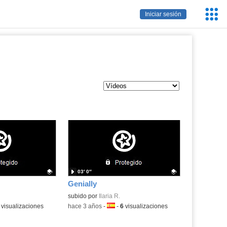
Servic
Iniciar sesión
Educa
03′ 0″
Genially
.
Contenido educativo.
subido por
Ilaria R.
a:
visualizaciones
-
hace 3 años
-
Idioma:
-
6
visualizaciones