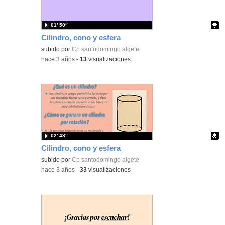
01′ 50″
Cilindro, cono y esfera
Contenido educativo.
subido por
Cp santodomingo algete
-
hace 3 años
-
13
visualizaciones
02′ 48″
Cilindro, cono y esfera
Contenido educativo.
subido por
Cp santodomingo algete
-
hace 3 años
-
33
visualizaciones