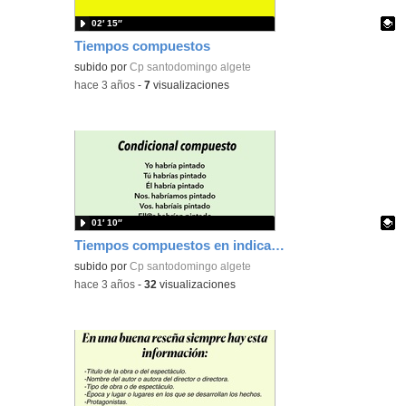
02′ 15″
Tiempos compuestos
Contenido educativo.
subido por
Cp santodomingo algete
-
hace 3 años
-
7
visualizaciones
01′ 10″
Tiempos compuestos en indicativo
Contenido educativo.
subido por
Cp santodomingo algete
-
hace 3 años
-
32
visualizaciones