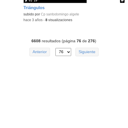
01′ 15″
Triángulos
Contenido educativo.
subido por
Cp santodomingo algete
-
hace 3 años
-
8
visualizaciones
6608
resultados (página
76
de
276
)
Anterior
Siguiente