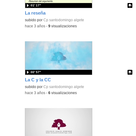
01′ 17″
La reseña
Contenido educativo.
subido por
Cp santodomingo algete
-
hace 3 años
-
9
visualizaciones
00′ 57″
La C y la CC
Contenido educativo.
subido por
Cp santodomingo algete
-
hace 3 años
-
6
visualizaciones