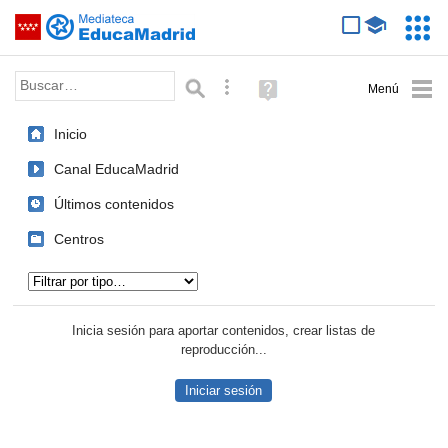
Mediateca de EducaMadrid
Saltar navegación
Servic
Educa
Palabra o frase:
Búsqueda avanzada
Ayuda
(en
ventana
Inicio
nueva)
Canal EducaMadrid
Últimos contenidos
Centros
Tipo de contenido:
Inicia sesión para aportar contenidos, crear listas de
reproducción...
Iniciar sesión