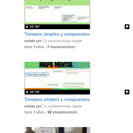
02′ 30″
Tiempos simples y compuestos
Contenido educativo.
subido por
Cp santodomingo algete
-
hace 3 años
-
7
visualizaciones
02′ 25″
Tiempos simples y compuestos
Contenido educativo.
subido por
Cp santodomingo algete
-
hace 3 años
-
18
visualizaciones