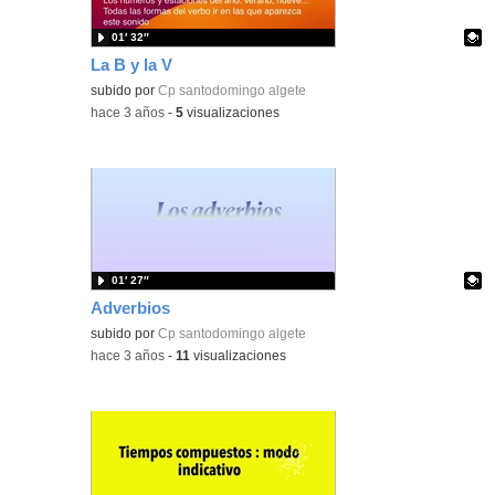
01′ 32″
La B y la V
Contenido educativo.
subido por
Cp santodomingo algete
-
hace 3 años
-
5
visualizaciones
01′ 27″
Adverbios
Contenido educativo.
subido por
Cp santodomingo algete
-
hace 3 años
-
11
visualizaciones