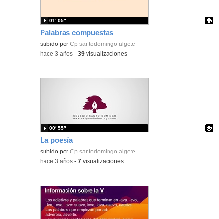
01′ 05″
Palabras compuestas
Contenido educativo.
subido por
Cp santodomingo algete
-
hace 3 años
-
39
visualizaciones
00′ 55″
La poesía
Contenido educativo.
subido por
Cp santodomingo algete
-
hace 3 años
-
7
visualizaciones