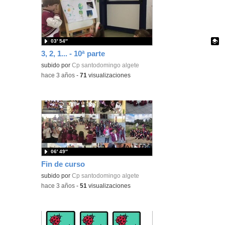
03′ 54″
3, 2, 1... - 10ª parte
Contenido educativo.
subido por
Cp santodomingo algete
-
hace 3 años
-
71
visualizaciones
06′ 49″
Fin de curso
subido por
Cp santodomingo algete
-
hace 3 años
-
51
visualizaciones