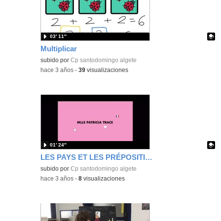
03′ 11″
Multiplicar
Contenido educativo.
subido por
Cp santodomingo algete
-
hace 3 años
-
39
visualizaciones
01′ 24″
LES PAYS ET LES PRÉPOSITIONS
Contenido educativo.
subido por
Cp santodomingo algete
-
hace 3 años
-
8
visualizaciones