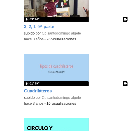
03′ 14″
3, 2, 1 -9ª parte
Contenido educativo.
subido por
Cp santodomingo algete
-
hace 3 años
-
26
visualizaciones
01′ 49″
Cuadriláteros
Contenido educativo.
subido por
Cp santodomingo algete
-
hace 3 años
-
10
visualizaciones