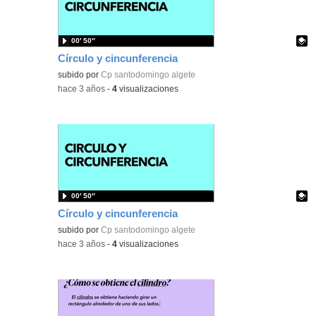
00′ 50″
Círculo y cincunferencia
Contenido educativo.
subido por
Cp santodomingo algete
-
hace 3 años
-
4
visualizaciones
00′ 50″
Círculo y cincunferencia
Contenido educativo.
subido por
Cp santodomingo algete
-
hace 3 años
-
4
visualizaciones