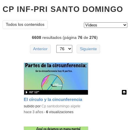
CP INF-PRI SANTO DOMINGO
v
Tipo de contenido:
Todos los contenidos
6608
resultados (página
76
de
276
)
Anterior
Siguiente
02′ 12″
El círculo y la cincunferencia
Contenido educativo.
subido por
Cp santodomingo algete
-
hace 3 años
-
6
visualizaciones