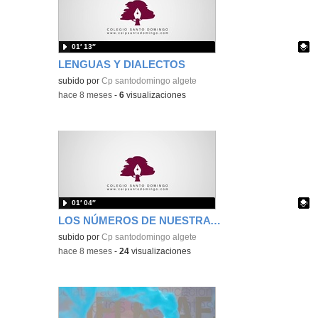
01′ 13″
LENGUAS Y DIALECTOS
Contenido educativo.
subido por
Cp santodomingo algete
-
hace 8 meses
-
6
visualizaciones
01′ 04″
LOS NÚMEROS DE NUESTRA VIDA
Contenido educativo.
subido por
Cp santodomingo algete
-
hace 8 meses
-
24
visualizaciones