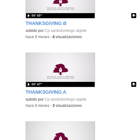
00′ 45″
THANKSGIVING B
Contenido educativo.
subido por
Cp santodomingo algete
-
hace 8 meses
-
4
visualizaciones
00′ 47″
THANKSGIVING A
Contenido educativo.
subido por
Cp santodomingo algete
-
hace 8 meses
-
3
visualizaciones