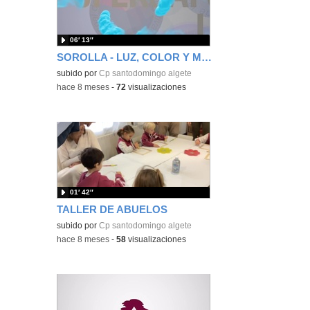
06′ 13″
SOROLLA - LUZ, COLOR Y MOVIMIENTO
subido por
Cp santodomingo algete
-
hace 8 meses
-
72
visualizaciones
01′ 42″
TALLER DE ABUELOS
subido por
Cp santodomingo algete
-
hace 8 meses
-
58
visualizaciones