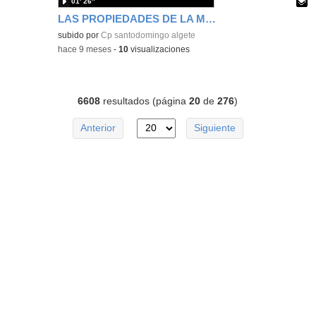
01′ 26″
LAS PROPIEDADES DE LA MULTIPLICACIÓN
Contenido educativo.
subido por
Cp santodomingo algete
-
hace 9 meses
-
10
visualizaciones
6608
resultados (página
20
de
276
)
Anterior
Siguiente