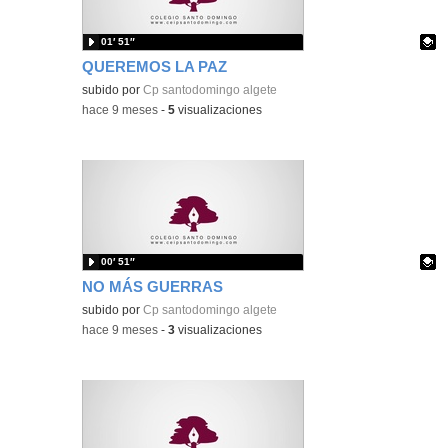
01′ 51″
QUEREMOS LA PAZ
Contenido educativo.
subido por
Cp santodomingo algete
-
hace 9 meses
-
5
visualizaciones
00′ 51″
NO MÁS GUERRAS
Contenido educativo.
subido por
Cp santodomingo algete
-
hace 9 meses
-
3
visualizaciones