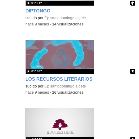
01′ 01″
DIPTONGO
Contenido educativo.
subido por
Cp santodomingo algete
-
hace 9 meses
-
14
visualizaciones
01′ 38″
LOS RECURSOS LITERARIOS
Contenido educativo.
subido por
Cp santodomingo algete
-
hace 9 meses
-
16
visualizaciones