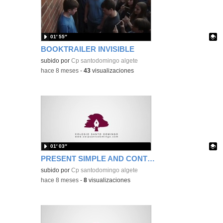
01′ 55″
BOOKTRAILER INVISIBLE
Contenido educativo.
subido por
Cp santodomingo algete
-
hace 8 meses
-
43
visualizaciones
01′ 03″
PRESENT SIMPLE AND CONTINUOUS
Contenido educativo.
subido por
Cp santodomingo algete
-
hace 8 meses
-
8
visualizaciones