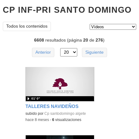
CP INF-PRI SANTO DOMINGO
v
Tipo de contenido:
Todos los contenidos
6608
resultados (página
20
de
276
)
Anterior
Siguiente
01′ 0″
TALLERES NAVIDEÑOS
subido por
Cp santodomingo algete
-
hace 8 meses
-
6
visualizaciones