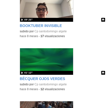
09′ 26″
BOOKTUBER INVISIBLE
Contenido educativo.
subido por
Cp santodomingo algete
-
hace 8 meses
-
17
visualizaciones
01′ 12″
BÉCQUER OJOS VERDES
Contenido educativo.
subido por
Cp santodomingo algete
-
hace 8 meses
-
12
visualizaciones