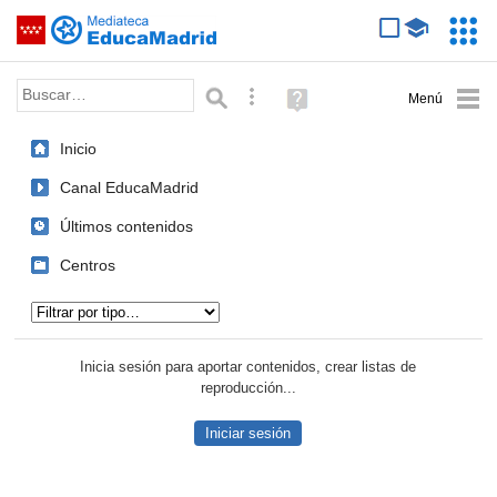
Mediateca de EducaMadrid
Saltar navegación
Servic
Educa
Palabra o frase:
Búsqueda avanzada
Ayuda
(en
ventana
Inicio
nueva)
Canal EducaMadrid
Últimos contenidos
Centros
Tipo de contenido:
Inicia sesión para aportar contenidos, crear listas de
reproducción...
Iniciar sesión