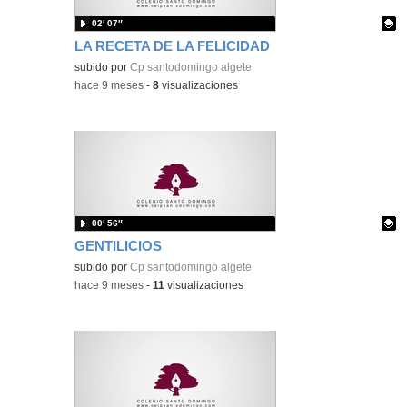
02′ 07″
LA RECETA DE LA FELICIDAD
Contenido educativo.
subido por
Cp santodomingo algete
-
hace 9 meses
-
8
visualizaciones
00′ 56″
GENTILICIOS
Contenido educativo.
subido por
Cp santodomingo algete
-
hace 9 meses
-
11
visualizaciones