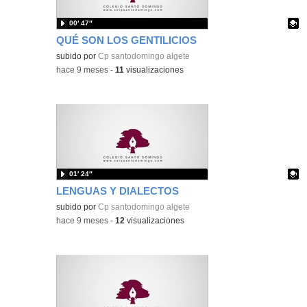
00′ 47″
QUÉ SON LOS GENTILICIOS
Contenido educativo.
subido por
Cp santodomingo algete
-
hace 9 meses
-
11
visualizaciones
01′ 24″
LENGUAS Y DIALECTOS
Contenido educativo.
subido por
Cp santodomingo algete
-
hace 9 meses
-
12
visualizaciones