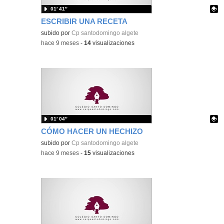
01′ 41″
ESCRIBIR UNA RECETA
Contenido educativo.
subido por
Cp santodomingo algete
-
hace 9 meses
-
14
visualizaciones
01′ 04″
CÓMO HACER UN HECHIZO
Contenido educativo.
subido por
Cp santodomingo algete
-
hace 9 meses
-
15
visualizaciones