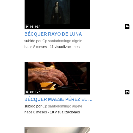
03′ 01″
BÉCQUER RAYO DE LUNA
Contenido educativo.
subido por
Cp santodomingo algete
-
hace 8 meses
-
11
visualizaciones
01′ 17″
BÉCQUER MAESE PÉREZ EL ORGANISTA
Contenido educativo.
subido por
Cp santodomingo algete
-
hace 8 meses
-
10
visualizaciones