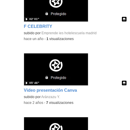
02′ 01″
F CELEBRITY
Contenido educativo.
subido por
Emprende ies hotelescuela madrid
-
hace un año
-
1
visualizaciones
05′ 46″
Video presentación Canva
Contenido educativo.
subido por
Aránzazu Y.
-
hace 2 años
-
7
visualizaciones