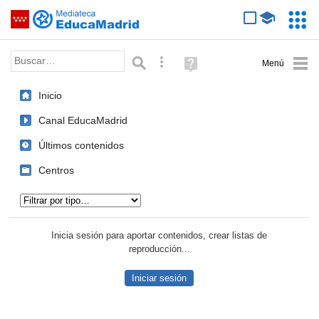
Mediateca de EducaMadrid
Saltar navegación
Servic
Educa
Palabra o frase:
Búsqueda avanzada
Ayuda
(en
ventana
Inicio
nueva)
Canal EducaMadrid
Últimos contenidos
Centros
Tipo de contenido:
Inicia sesión para aportar contenidos, crear listas de
reproducción...
Iniciar sesión