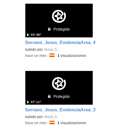
03′ 38″
Serrano_Jesus_EvidenciaArea_4
subido por
Jesús S.
-
hace un mes
-
Idioma:
-
1
visualizaciones
07′ 11″
Serrano_Jesus_EvidenciaArea_3
subido por
Jesús S.
-
hace un mes
-
Idioma:
-
1
visualizaciones