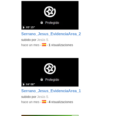
05′ 15″
Serrano_Jesus_EvidenciaArea_2
subido por
Jesús S.
-
hace un mes
-
Idioma:
-
1
visualizaciones
04′ 08″
Serrano_Jesus_EvidenciaArea_1
subido por
Jesús S.
-
hace un mes
-
Idioma:
-
4
visualizaciones