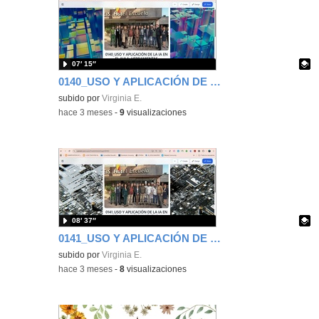
07′ 15″
0140_USO Y APLICACIÓN DE LA IA EN EL AULA HERRAMIENTAS AVANZADAS Y CASOS PRÁCTICOS (TURNO MATUTINO)
Contenido educativo.
subido por
Virginia E.
-
hace 3 meses
-
9
visualizaciones
08′ 37″
0141_USO Y APLICACIÓN DE LA IA EN EL AULA HERRAMIENTAS AVANZADAS Y CASOS PRÁCTICOS (TURNO VESPERTINO)
Contenido educativo.
subido por
Virginia E.
-
hace 3 meses
-
8
visualizaciones