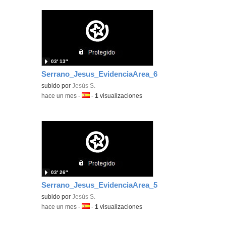
03′ 13″
Serrano_Jesus_EvidenciaArea_6
subido por
Jesús S.
-
hace un mes
-
Idioma:
-
1
visualizaciones
03′ 26″
Serrano_Jesus_EvidenciaArea_5
subido por
Jesús S.
-
hace un mes
-
Idioma:
-
1
visualizaciones