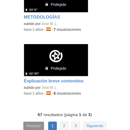
03′ 0″
METODOLOGÍAS
subido por
Jose M. L.
-
hace 2 años
-
Idioma:
-
7
visualizaciones
02′ 55″
Explicación breve contenidos
subido por
Jose M. L.
-
hace 2 años
-
Idioma:
-
8
visualizaciones
67
resultados (página
1
de
3
)
Anterior
1
2
3
Siguiente