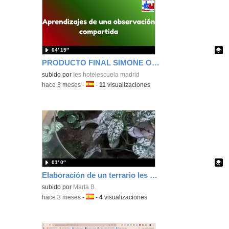
04′ 15″
PRODUCTO FINAL SIMONE ORTEGA HOTEL ESCUELA MENTOR ÁCTUA 2025-2026
Contenido educativo.
subido por
Ies hotelescuela madrid
-
hace 3 meses
-
Idioma:
-
11
visualizaciones
01′ 0″
Elaboración de un terrario Ies Hotel Escuela
Contenido educativo.
subido por
Marta B.
-
hace 3 meses
-
Idioma:
-
4
visualizaciones