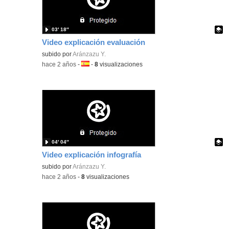
03′ 18″
Video explicación evaluación
Contenido educativo.
subido por
Aránzazu Y.
-
hace 2 años
-
Idioma:
-
8
visualizaciones
04′ 04″
Video explicación infografía
Contenido educativo.
subido por
Aránzazu Y.
-
hace 2 años
-
8
visualizaciones