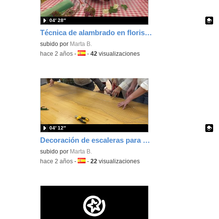
04′ 28″
Técnica de alambrado en floristería para realizar prendidos
Contenido educativo.
subido por
Marta B.
-
hace 2 años
-
Idioma:
-
42
visualizaciones
04′ 12″
Decoración de escaleras para espacios hoteleros
Contenido educativo.
subido por
Marta B.
-
hace 2 años
-
Idioma:
-
22
visualizaciones