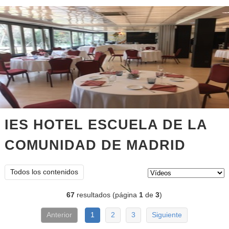
IES HOTEL ESCUELA DE LA
COMUNIDAD DE MADRID
vídeos
Tipo de contenido:
Todos los contenidos
67
resultados (página
1
de
3
)
Anterior
1
2
3
Siguiente