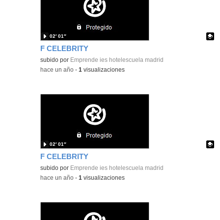
02′ 01″
F CELEBRITY
Contenido educativo.
subido por
Emprende ies hotelescuela madrid
-
hace un año
-
1
visualizaciones
02′ 01″
F CELEBRITY
Contenido educativo.
subido por
Emprende ies hotelescuela madrid
-
hace un año
-
1
visualizaciones