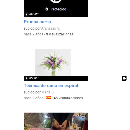
08′ 47″
Prueba curso
subido por
Aránzazu Y.
-
hace 2 años
-
9
visualizaciones
05′ 01″
Técnica de ramo en espiral
Contenido educativo.
subido por
Marta B.
-
hace 2 años
-
Idioma:
-
45
visualizaciones