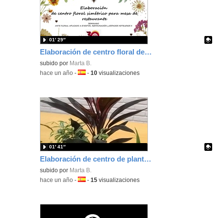
01′ 29″
Elaboración de centro floral de mesa simétrico para mesa de restaurante
Contenido educativo.
subido por
Marta B.
-
hace un año
-
Idioma:
-
10
visualizaciones
01′ 41″
Elaboración de centro de planta para decoración de recepción de hotel
Contenido educativo.
subido por
Marta B.
-
hace un año
-
Idioma:
-
15
visualizaciones