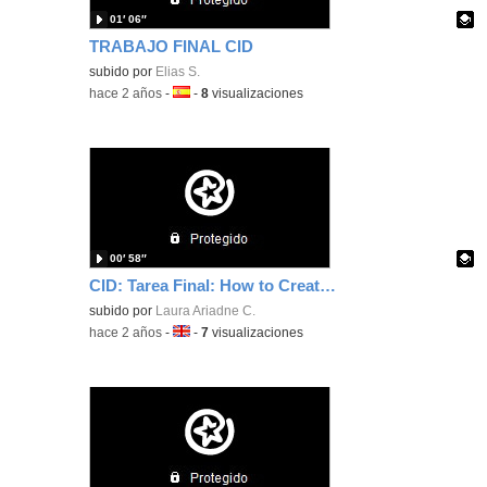
01′ 06″
TRABAJO FINAL CID
Contenido educativo.
subido por
Elias S.
-
hace 2 años
-
Idioma:
-
8
visualizaciones
00′ 58″
CID: Tarea Final: How to Create Your Own Acrostic Eco-Poem
Contenido educativo.
subido por
Laura Ariadne C.
-
hace 2 años
-
Idioma:
-
7
visualizaciones