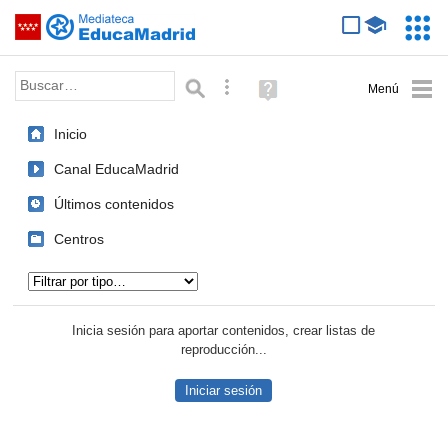
Mediateca de EducaMadrid
Saltar navegación
Servic
Educa
Palabra o frase:
Búsqueda avanzada
Ayuda
(en
ventana
Inicio
nueva)
Canal EducaMadrid
Últimos contenidos
Centros
Tipo de contenido:
Inicia sesión para aportar contenidos, crear listas de
reproducción...
Iniciar sesión