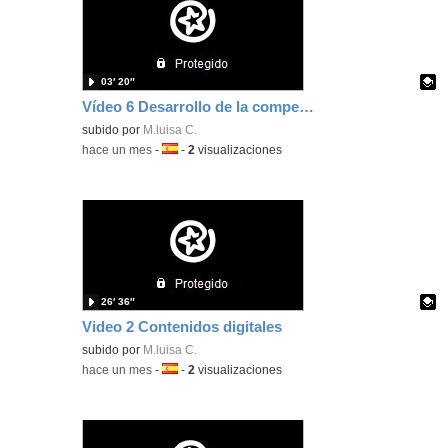
03′ 20″
Vídeo 6 Desarrollo de la competencia digital del alumnado
Contenido educativo.
subido por
M.luisa C.
-
hace un mes
-
Idioma:
-
2
visualizaciones
26′ 36″
Video 2 Contenidos digitales
Contenido educativo.
subido por
M.luisa C.
-
hace un mes
-
Idioma:
-
2
visualizaciones