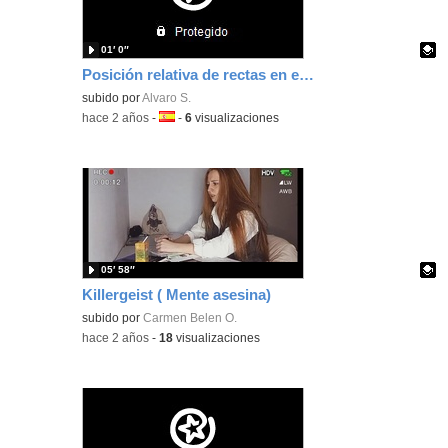
01′ 0″
Posición relativa de rectas en el plano
Contenido educativo.
subido por
Alvaro S.
-
hace 2 años
-
Idioma:
-
6
visualizaciones
05′ 58″
Killergeist ( Mente asesina)
Contenido educativo.
subido por
Carmen Belen O.
-
hace 2 años
-
18
visualizaciones