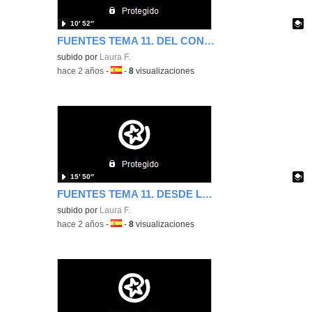
10′ 52″
FUENTES TEMA 11. DEL CONTUBERNIO DE MUNICH A BIOGRAFÍAS DE PERSONAJES DEL PERIODO
Contenido educativo.
subido por
Laura F.
-
hace 2 años
-
Idioma:
-
8
visualizaciones
15′ 50″
FUENTES TEMA 11. DESDE LA AUTARQUÍA A LAS MANIFESTACIONES ESTUDIANTILES
Contenido educativo.
subido por
Laura F.
-
hace 2 años
-
Idioma:
-
8
visualizaciones