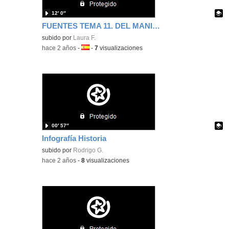
12′ 0″
FUENTES TEMA 11. DEL MANIFIESTO DE LAUSANA AL PAPEL DE LA IGLESIA
Contenido educativo.
subido por
Laura F.
-
hace 2 años
-
Idioma:
-
7
visualizaciones
00′ 57″
Infografía Historia
Contenido educativo.
subido por
Rodrigo G.
-
hace 2 años
-
8
visualizaciones