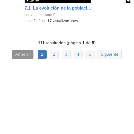
29′ 59″
7.1. La evolución de la población y de las ciudades.
Contenido educativo.
subido por
Laura F.
-
hace 2 años
-
17
visualizaciones
111
resultados (página
1
de
5
)
Anterior
1
2
3
4
5
Siguiente