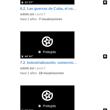
21′ 27″
6.2. Las guerras de Cuba, el conflicto bélico contra Estados Unidos y la crisis de 1898.
Contenido educativo.
subido por
Laura F.
-
hace 2 años
-
7
visualizaciones
44′ 41″
7.2. Industrialización, comercio y comunicaciones.
Contenido educativo.
subido por
Laura F.
-
hace 2 años
-
13
visualizaciones