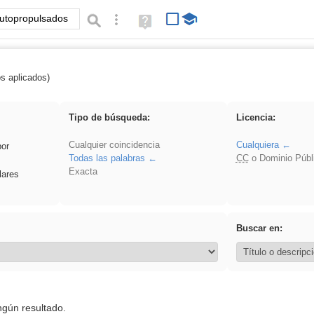
Búsqueda avanzada
Ayuda
(en
ventana
nueva)
os aplicados)
 Mantenimiento de vehículos autopropulsados
Tipo de búsqueda:
Licencia:
Cualquier coincidencia
Cualquiera
por
Todas las palabras
CC
o Dominio Públ
Exacta
lares
Buscar en:
ngún resultado.