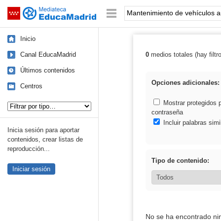
Mediateca de EducaMadrid
Saltar navegación
Palabra o frase:
Inicio
Canal EducaMadrid
0
medios totales (hay filtr
Resultados de:
Últimos contenidos
Opciones adicionales:
Centros
Tipo de contenido:
Mostrar protegidos 
contraseña
Incluir palabras simi
Inicia sesión para aportar
contenidos, crear listas de
reproducción...
Tipo de contenido:
Iniciar sesión
No se ha encontrado ni