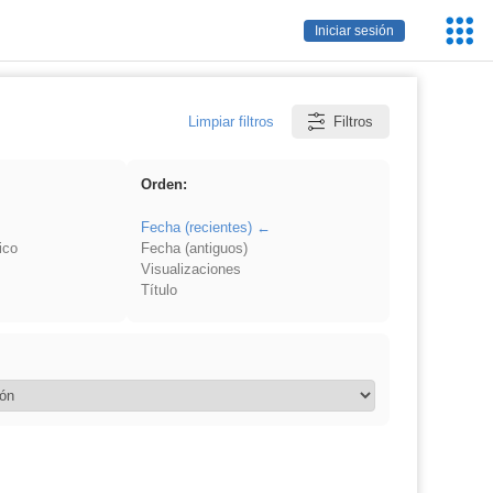
Servic
Iniciar sesión
Educa
Limpiar filtros
Filtros
Orden:
Fecha (recientes)
ico
Fecha (antiguos)
Visualizaciones
Título