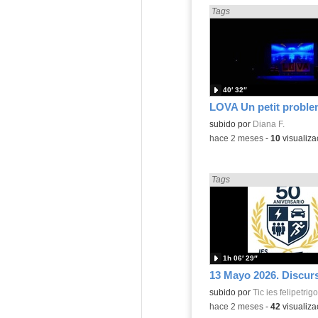
Encontrado «Prácticas» en:
Tags
40′ 32″
Contenido educativo.
subido por
Diana F.
-
hace 2 meses
-
10
visualiza
Encontrado «Prácticas» en:
Tags
1h 06′ 29″
Contenido educativo.
subido por
Tic ies felipetri
-
hace 2 meses
-
42
visualiza