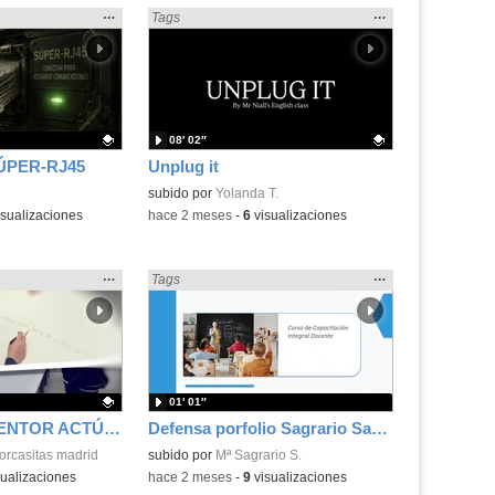
Mostrar
…
Mostrar
…
cas» en:
Encontrado «Prácticas» en:
Tags
la
la
ubicación
ubicación
de la
de la
búsqueda
búsqueda
08′ 02″
ÚPER-RJ45
Unplug it
.
Contenido educativo.
subido por
Yolanda T.
sualizaciones
-
hace 2 meses
-
6
visualizaciones
Mostrar
…
Mostrar
…
cas» en:
Encontrado «Prácticas» en:
Tags
la
la
ubicación
ubicación
de la
de la
búsqueda
búsqueda
01′ 01″
PROGRAMA MENTOR ACTÚA 2026
Defensa porfolio Sagrario Sancho
.
orcasitas madrid
subido por
Mª Sagrario S.
ualizaciones
-
hace 2 meses
-
9
visualizaciones