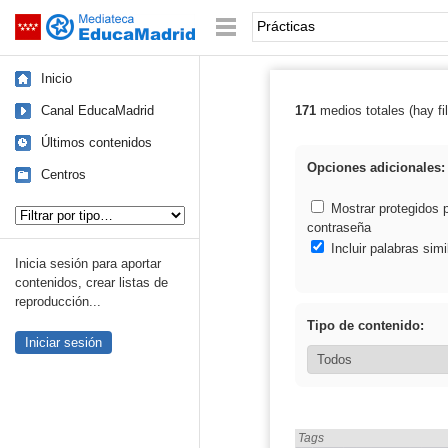
Mediateca de EducaMadrid
Saltar navegación
Palabra o frase:
Inicio
Canal EducaMadrid
171
medios totales (hay fil
Resultados de: 
Últimos contenidos
Opciones adicionales:
Centros
Tipo de contenido:
Mostrar protegidos 
contraseña
Incluir palabras simi
Inicia sesión para aportar
contenidos, crear listas de
reproducción...
Tipo de contenido:
Iniciar sesión
Encontrado «Prácticas» en:
Tags