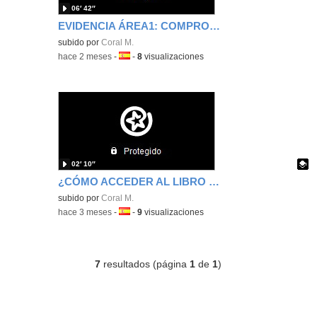
06′ 42″
EVIDENCIA ÁREA1: COMPROMISO PROFESIONAL
subido por
Coral M.
-
hace 2 meses
-
Idioma:
-
8
visualizaciones
02′ 10″
¿CÓMO ACCEDER AL LIBRO DE CALIFICACIONES?
Contenido educativo.
subido por
Coral M.
-
hace 3 meses
-
Idioma:
-
9
visualizaciones
7
resultados (página
1
de
1
)