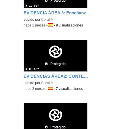
10′ 56″
EVIDENCIA ÁREA 3: Enseñanza y aprendizaje
subido por
Coral M.
-
hace 2 meses
-
Idioma:
-
8
visualizaciones
08′ 55″
EVIDENCIAS ÁREA2: CONTENIDOS DIGITALES
subido por
Coral M.
-
hace 2 meses
-
Idioma:
-
7
visualizaciones