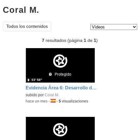
Coral M.
vídeos
Tipo de contenido:
Todos los contenidos
7
resultados (página
1
de
1
)
03′ 58″
Evidencia Área 6: Desarrollo de la competencia digital del alumnado
subido por
Coral M.
-
hace un mes
-
Idioma:
-
5
visualizaciones