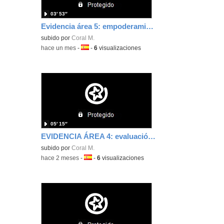
03′ 53″
Evidencia área 5: empoderamiento del alumnado
subido por
Coral M.
-
hace un mes
-
Idioma:
-
6
visualizaciones
05′ 15″
EVIDENCIA ÁREA 4: evaluación y retroalimentación
subido por
Coral M.
-
hace 2 meses
-
Idioma:
-
6
visualizaciones