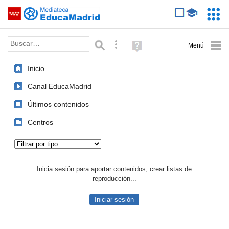
Mediateca de EducaMadrid
Saltar navegación
Servic
Educa
Palabra o frase:
Búsqueda avanzada
Ayuda
(en
ventana
Inicio
nueva)
Canal EducaMadrid
Últimos contenidos
Centros
Tipo de contenido:
Inicia sesión para aportar contenidos, crear listas de
reproducción...
Iniciar sesión