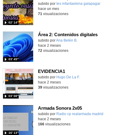
subido por
Ies infantaelena galapagar
-
hace un mes
71
visualizaciones
02′ 14″
Área 2: Contenidos digitales
Contenido educativo.
subido por
Ana Belén B.
-
hace 2 meses
72
visualizaciones
03′ 45″
EVIDENCIA1
subido por
Hugo De La F.
-
hace 2 meses
39
visualizaciones
03′ 08″
Armada Sonora 2x05
Contenido educativo.
subido por
Radio cp realarmada madrid
-
hace 2 meses
166
visualizaciones
16′ 13″