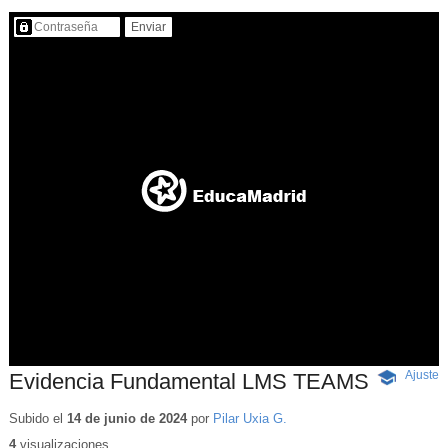
Contenido protegido…
Ajuste
d
Evidencia Fundamental LMS TEAMS
-
p
Contenido
educativo
Subido el
14 de junio de 2024
por
Pilar Uxia G.
4
visualizaciones