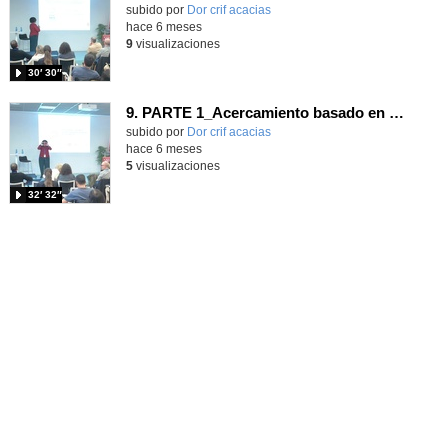
Contenido educativo.
subido por
Dor crif acacias
-
hace 6 meses
9
visualizaciones
30′ 30″
9. PARTE 1_Acercamiento basado en evidencias para la mejora de la convivencia_Pilar Ponce Velasco - CONGRESO INNOVACIÓN, FORMACIÓN Y ACOMPAÑAMIENTO DESDE LA EVIDENCIA
Contenido educativo.
subido por
Dor crif acacias
-
hace 6 meses
5
visualizaciones
32′ 32″