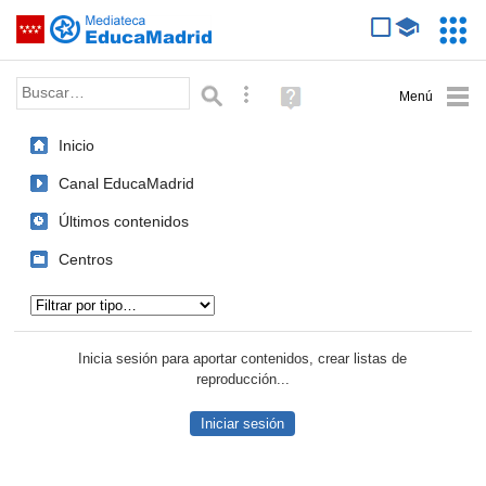
Mediateca de EducaMadrid
Saltar navegación
Servic
Educa
Palabra o frase:
Búsqueda avanzada
Ayuda
(en
ventana
Inicio
nueva)
Canal EducaMadrid
Últimos contenidos
Centros
Tipo de contenido:
Inicia sesión para aportar contenidos, crear listas de
reproducción...
Iniciar sesión