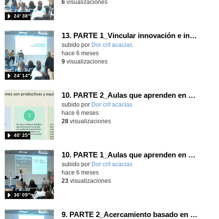
6
visualizaciones
24′ 38″
13. PARTE 1_Vincular innovación e investigación y cierre_Ainara Ainara Zubillaga del Río_Marta Ferrero González_Jorge Úbeda Gómez - CONGRESO INNOVACIÓN, FORMACIÓN Y ACOMPAÑAMIENTO DESDE LA EVIDENCIA.
Contenido educativo.
subido por
Dor crif acacias
-
hace 6 meses
9
visualizaciones
24′ 14″
10. PARTE 2_Aulas que aprenden en comunidad_Rocío García Carrión - CONGRESO INNOVACIÓN, FORMACIÓN Y ACOMPAÑAMIENTO DESDE LA EVIDENCIA.
Contenido educativo.
subido por
Dor crif acacias
-
hace 6 meses
28
visualizaciones
40′ 25″
10. PARTE 1_Aulas que aprenden en comunidad_Rocío García Carrión - CONGRESO INNOVACIÓN, FORMACIÓN Y ACOMPAÑAMIENTO DESDE LA EVIDENCIA
Contenido educativo.
subido por
Dor crif acacias
-
hace 6 meses
23
visualizaciones
36′ 09″
9. PARTE 2_Acercamiento basado en evidencias para la mejora de la convivencia_Pilar Ponce Velasco - CONGRESO INNOVACIÓN, FORMACIÓN Y ACOMPAÑAMIENTO DESDE LA EVIDENCIA