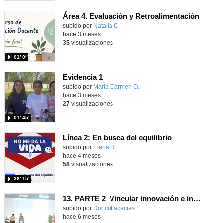
Área 4. Evaluación y Retroalimentación
subido por
Natalia C.
-
hace 3 meses
35
visualizaciones
01′ 0″
Evidencia 1
Contenido educativo.
subido por
Maria Carmen O.
-
hace 3 meses
27
visualizaciones
01′ 45″
Línea 2: En busca del equilibrio
Contenido educativo.
subido por
Elena R.
-
hace 4 meses
58
visualizaciones
36′ 15″
13. PARTE 2_Vincular innovación e investigación y cierre_Ainara Ainara Zubillaga del Río_Marta Ferrero González_Jorge Úbeda Gómez - CONGRESO INNOVACIÓN, FORMACIÓN Y ACOMPAÑAMIENTO DESDE LA EVIDENCIA.
Contenido educativo.
subido por
Dor crif acacias
-
hace 6 meses