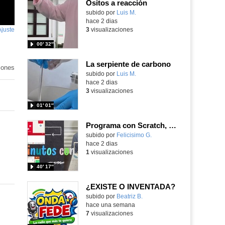
Ositos a reacción
Contenido educativo.
subido por
Luis M.
-
hace 2 dias
Ajuste
de
3
visualizaciones
pantalla
00′ 32″
La serpiente de carbono
iones
Contenido educativo.
subido por
Luis M.
-
hace 2 dias
3
visualizaciones
01′ 01″
Programa con Scratch, 8 diferentes juegos para vivir la emoción de los partidos de España en el mundial 2026
Contenido educativo.
subido por
Felicisimo G.
-
hace 2 dias
1
visualizaciones
40′ 17″
¿EXISTE O INVENTADA?
Contenido educativo.
subido por
Beatriz B.
-
hace una semana
7
visualizaciones