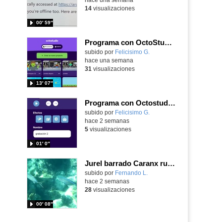
14
visualizaciones
00′ 59″
Programa con OctoStudio, un juego de disparos contra Zombies con un cargador basado en el House of the dead
Contenido educativo.
subido por
Felicisimo G.
-
hace una semana
31
visualizaciones
13′ 07″
Programa con Octostudio, una animación utilizando la cámara para una foto y audio y texto para comunicar.
Contenido educativo.
subido por
Felicisimo G.
-
hace 2 semanas
5
visualizaciones
01′ 0″
Jurel barrado Caranx ruber (Bloch, 1793)
Contenido educativo.
subido por
Fernando L.
-
hace 2 semanas
28
visualizaciones
00′ 08″