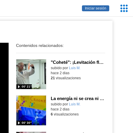
Servic
Iniciar sesión
Educa
Contenidos relacionados:
"Coheté": ¡Levitación flamígera!
Contenido educativo.
subido por
Luis M.
-
hace 2 dias
21
visualizaciones
00′ 21″
La energía ni se crea ni se destruye... ¡se experimenta! El Tierno en la Feria Madrid es Ciencia 2026
Contenido educativo.
subido por
Luis M.
-
hace 2 dias
6
visualizaciones
00′ 30″