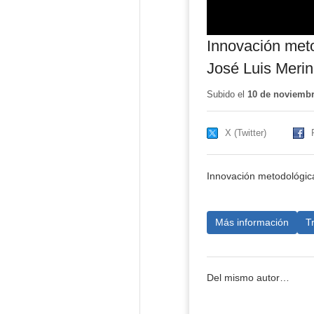
Innovación meto
José Luis Meri
Subido el
10 de noviembr
X (Twitter)
Innovación metodológica
Más información
T
Del mismo autor…