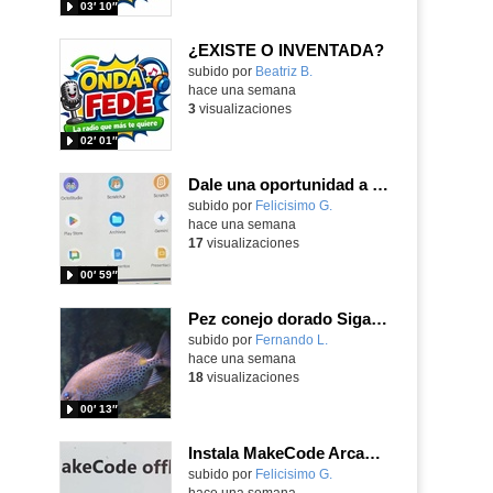
03′ 10″
¿EXISTE O INVENTADA?
Contenido educativo.
subido por
Beatriz B.
-
hace una semana
3
visualizaciones
02′ 01″
Dale una oportunidad a los Chromebooks y utiliza un proyector para realizar talleres si no tienes pantallas táctiles
Contenido educativo.
subido por
Felicisimo G.
-
hace una semana
17
visualizaciones
00′ 59″
Pez conejo dorado Siganus guttatus (Bloch, 1786)
Contenido educativo.
subido por
Fernando L.
-
hace una semana
18
visualizaciones
00′ 13″
Instala MakeCode Arcade para trabajar offline en tu tablet, ordenador, Chromebook
Contenido educativo.
subido por
Felicisimo G.
-
hace una semana