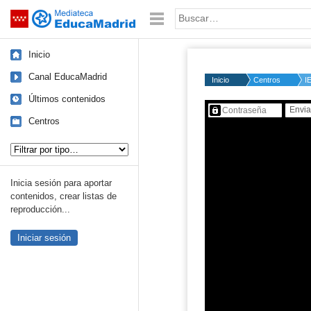
Mediateca de EducaMadrid
Saltar navegación
Palabra o frase:
Inicio
Canal EducaMadrid
Inicio
Centros
I
Últimos contenidos
Contenido protegido…
Centros
Tipo de contenido:
Inicia sesión para aportar
contenidos, crear listas de
reproducción...
Iniciar sesión