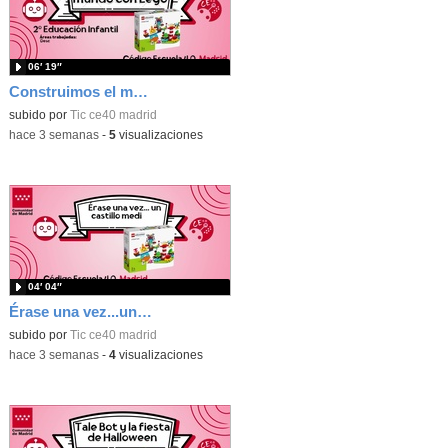
06′ 19″
Construimos el mundo con Lego
subido por
Tic ce40 madrid
-
hace 3 semanas
-
5
visualizaciones
04′ 04″
Érase una vez...un castillo medieval
subido por
Tic ce40 madrid
-
hace 3 semanas
-
4
visualizaciones