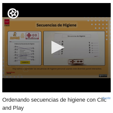
Ajuste
d
Ordenando secuencias de higiene con Clic
p
and Play