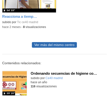
04′ 33″
Reacciona a tiempo: programación y reflejos con Micro:bit
subido por
Tic ce40 madrid
-
hace 2 meses
-
8
visualizaciones
Ver más del mismo centro
Contenidos relacionados:
Ordenando secuencias de higiene con Clic and Play
subido por
Ce40 madrid
-
hace un año
116
visualizaciones
09′ 20″