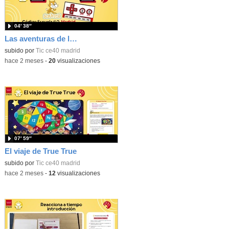
04′ 38″
Las aventuras de la palabras. Aprende con Scratch
subido por
Tic ce40 madrid
-
hace 2 meses
-
20
visualizaciones
07′ 59″
El viaje de True True
subido por
Tic ce40 madrid
-
hace 2 meses
-
12
visualizaciones