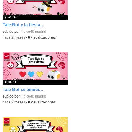
09′ 54″
Tale Bot y la fiesta de Halloween
subido por
Tic ce40 madrid
-
hace 2 meses
-
6
visualizaciones
08′ 16″
Tale Bot se emociona
subido por
Tic ce40 madrid
-
hace 2 meses
-
8
visualizaciones