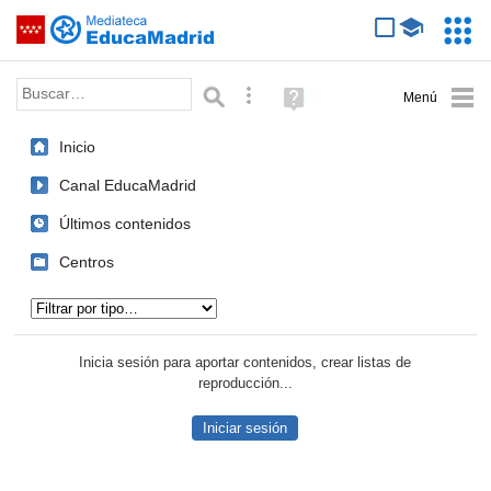
Mediateca de EducaMadrid
Saltar navegación
Servic
Educa
Palabra o frase:
Búsqueda avanzada
Ayuda
(en
ventana
Inicio
nueva)
Canal EducaMadrid
Últimos contenidos
Centros
Tipo de contenido:
Inicia sesión para aportar contenidos, crear listas de
reproducción...
Iniciar sesión