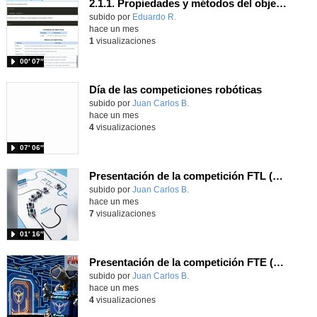
2.1.1. Propiedades y métodos del objeto String. Parte II
Contenido educativo.
subido por
Eduardo R.
-
hace un mes
1
visualizaciones
00′ 07″
Día de las competiciones robóticas
Contenido educativo.
subido por
Juan Carlos B.
-
hace un mes
4
visualizaciones
07′ 06″
Presentación de la competición FTL (Follow the Line) del Juan Pablo II de Parla
Contenido educativo.
subido por
Juan Carlos B.
-
hace un mes
7
visualizaciones
01′ 16″
Presentación de la competición FTE (Find tje Exit) del Juan Pablo II de Parla
Contenido educativo.
subido por
Juan Carlos B.
-
hace un mes
4
visualizaciones