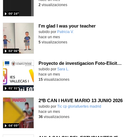
2
visualizaciones
00′ 24″
I'm glad I was your teacher
Contenido educativo.
subido por
Patricia V.
-
hace un mes
5
visualizaciones
02′ 06″
Proyecto de investigacion Foto-Elicitación IES VALLECAS I - Universidad Complutense de Madrid
Contenido educativo.
subido por
Sara L.
-
hace un mes
15
visualizaciones
01′ 31″
2ºB CAN I HAVE MARIO 13 JUNIO 2026
Contenido educativo.
subido por
Tic cp gloriafuertes madrid
-
hace un mes
36
visualizaciones
04′ 05″