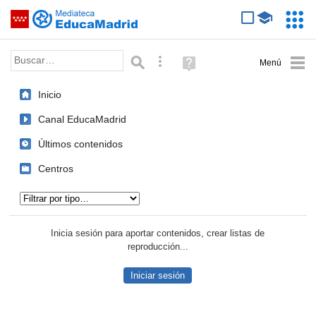
Mediateca de EducaMadrid
Saltar navegación
Servic
Educa
Palabra o frase:
Búsqueda avanzada
Ayuda
(en
ventana
Inicio
nueva)
Canal EducaMadrid
Últimos contenidos
Centros
Tipo de contenido:
Inicia sesión para aportar contenidos, crear listas de
reproducción...
Iniciar sesión