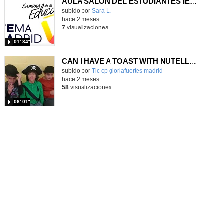
AULA SALON DEL ESTUDIANTES IES VALLECAS I BACHILLERATO ARTES
Contenido educativo.
subido por
Sara L.
-
hace 2 meses
7
visualizaciones
01′ 34″
CAN I HAVE A TOAST WITH NUTELLA? 4ºB
Contenido educativo.
subido por
Tic cp gloriafuertes madrid
-
hace 2 meses
58
visualizaciones
06′ 01″