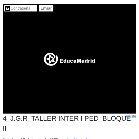
Contenido protegido…
Ajuste
d
4_J.G.R_TALLER INTER I PED_BLOQUE
p
II