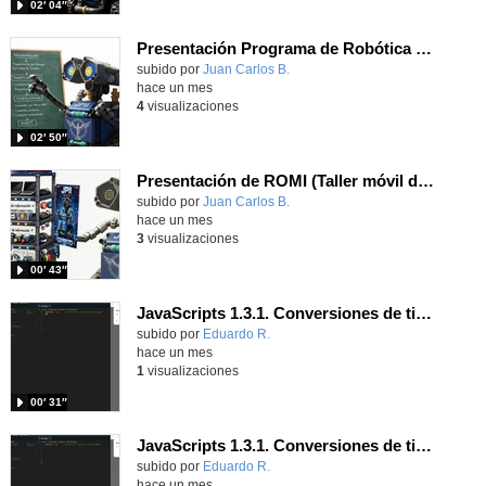
02′ 04″
Presentación Programa de Robótica del Juan Pablo II de Parla
Contenido educativo.
subido por
Juan Carlos B.
-
hace un mes
4
visualizaciones
02′ 50″
Presentación de ROMI (Taller móvil de robótica) del JPII de Parla
Contenido educativo.
subido por
Juan Carlos B.
-
hace un mes
3
visualizaciones
00′ 43″
JavaScripts 1.3.1. Conversiones de tipos de datos. Parte II.
Contenido educativo.
subido por
Eduardo R.
-
hace un mes
1
visualizaciones
00′ 31″
JavaScripts 1.3.1. Conversiones de tipos de datos. Parte I.
Contenido educativo.
subido por
Eduardo R.
-
hace un mes