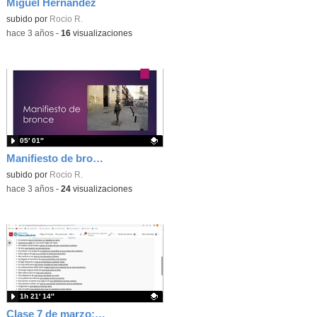
Miguel Hernández
Contenido educativo.
subido por
Rocio R.
-
hace 3 años
-
16
visualizaciones
05′ 01″
Manifiesto de bronce
Contenido educativo.
subido por
Rocio R.
-
hace 3 años
-
24
visualizaciones
1h 21′ 14″
Clase 7 de marzo: subordinadas sustantivas (práctica)