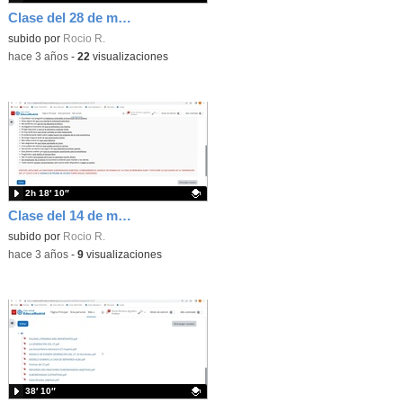
Clase del 28 de marzo
Contenido educativo.
subido por
Rocio R.
-
hace 3 años
-
22
visualizaciones
2h 18′ 10″
Clase del 14 de marzo
Contenido educativo.
subido por
Rocio R.
-
hace 3 años
-
9
visualizaciones
38′ 10″