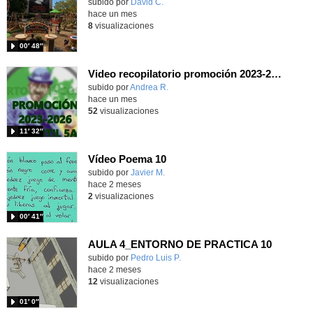
Contenido educativo.
subido por
David C.
-
hace un mes
8
visualizaciones
00′ 48″
Video recopilatorio promoción 2023-2026 (I5A)
Contenido educativo.
subido por
Andrea R.
-
hace un mes
52
visualizaciones
11′ 32″
Vídeo Poema 10
subido por
Javier M.
-
hace 2 meses
2
visualizaciones
00′ 41″
AULA 4_ENTORNO DE PRACTICA 10
Contenido educativo.
subido por
Pedro Luis P.
-
hace 2 meses
12
visualizaciones
01′ 0″