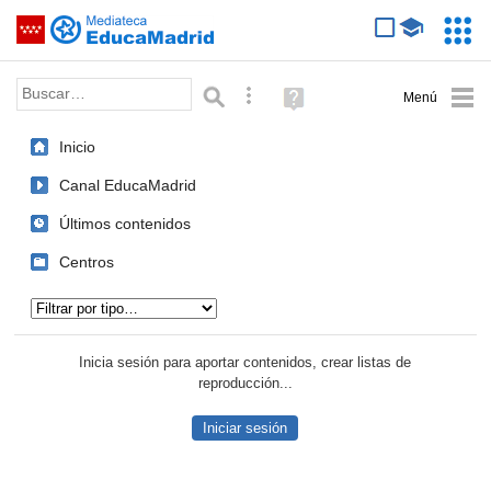
Mediateca de EducaMadrid
Saltar navegación
Servic
Educa
Palabra o frase:
Búsqueda avanzada
Ayuda
(en
ventana
Inicio
nueva)
Canal EducaMadrid
Últimos contenidos
Centros
Tipo de contenido:
Inicia sesión para aportar contenidos, crear listas de
reproducción...
Iniciar sesión