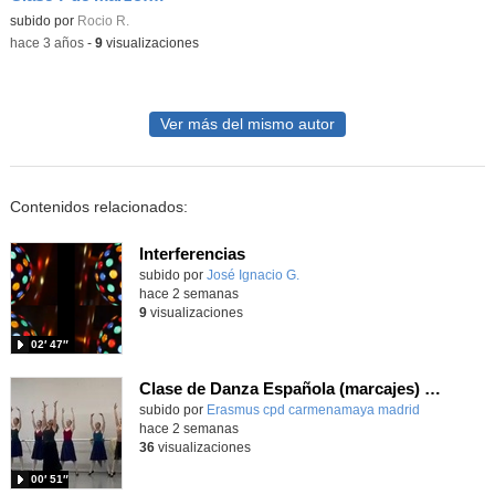
Contenido educativo.
subido por
Rocio R.
-
hace 3 años
-
9
visualizaciones
Ver más del mismo autor
Contenidos relacionados:
Interferencias
Contenido educativo.
subido por
José Ignacio G.
-
hace 2 semanas
9
visualizaciones
02′ 47″
Clase de Danza Española (marcajes) en intercambio Erasmus+
Contenido educativo.
subido por
Erasmus cpd carmenamaya madrid
-
hace 2 semanas
36
visualizaciones
00′ 51″