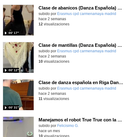
Clase de abanicos (Danza Española) en intercambio Erasmus+
Contenido educativo.
subido por
Erasmus cpd carmenamaya madrid
-
hace 2 semanas
12
visualizaciones
00′ 17″
Clase de mantillas (Danza Española) en intercambio Erasmus+
Contenido educativo.
subido por
Erasmus cpd carmenamaya madrid
-
hace 2 semanas
10
visualizaciones
00′ 12″
Clase de danza española en Riga Dance School Erasmus+
Contenido educativo.
subido por
Erasmus cpd carmenamaya madrid
-
hace 2 semanas
11
visualizaciones
00′ 31″
Manejamos el robot True True con la app y hacemos carreras
Contenido educativo.
subido por
Felicisimo G.
-
hace un mes
10
visualizaciones