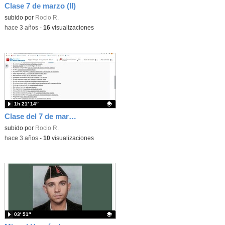
Clase 7 de marzo (II)
Contenido educativo.
subido por
Rocio R.
-
hace 3 años
-
16
visualizaciones
1h 21′ 14″
Clase del 7 de marzo (I)
Contenido educativo.
subido por
Rocio R.
-
hace 3 años
-
10
visualizaciones
03′ 51″