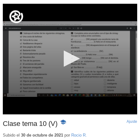
Ajuste
d
Clase tema 10 (V)
-
p
Contenido
educativo
Subido el
30 de octubre de 2021
por
Rocio R.