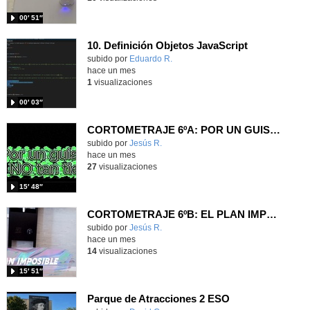
00′ 51″
10. Definición Objetos JavaScript
Contenido educativo.
subido por
Eduardo R.
-
hace un mes
1
visualizaciones
00′ 03″
CORTOMETRAJE 6ºA: POR UN GUISANTE NO TAN TIERNO
Contenido educativo.
subido por
Jesús R.
-
hace un mes
27
visualizaciones
15′ 48″
CORTOMETRAJE 6ºB: EL PLAN IMPOSIBLE
Contenido educativo.
subido por
Jesús R.
-
hace un mes
14
visualizaciones
15′ 51″
Parque de Atracciones 2 ESO