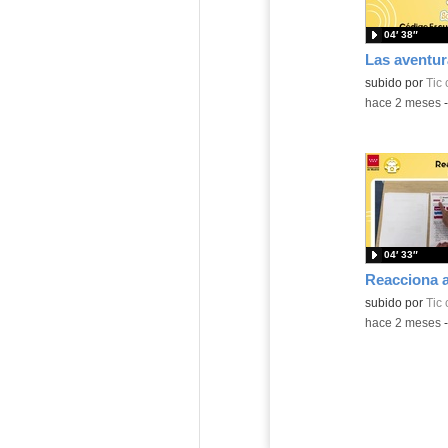
04′ 38″
subido por
Tic
-
hace 2 meses
04′ 33″
subido por
Tic
-
hace 2 meses