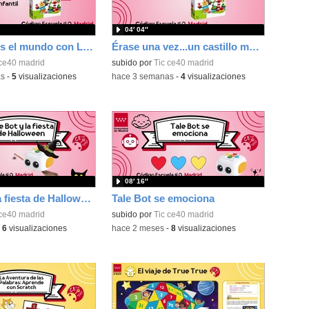
04′ 04″
Construimos el mundo con Lego
Érase una vez...un castillo medieval
 ce40 madrid
subido por
Tic ce40 madrid
as
-
5
visualizaciones
-
hace 3 semanas
-
4
visualizaciones
08′ 16″
Tale Bot y la fiesta de Halloween
Tale Bot se emociona
 ce40 madrid
subido por
Tic ce40 madrid
-
6
visualizaciones
-
hace 2 meses
-
8
visualizaciones