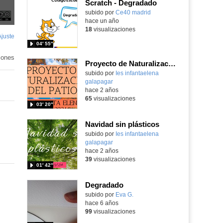
Scratch - Degradado
subido por
Ce40 madrid
-
hace un año
18
visualizaciones
Ajuste
de
04′ 55″
pantalla
iones
Proyecto de Naturalización del Patio
subido por
Ies infantaelena
galapagar
-
hace 2 años
65
visualizaciones
03′ 20″
Navidad sin plásticos
subido por
Ies infantaelena
galapagar
-
hace 2 años
39
visualizaciones
01′ 42″
Degradado
Contenido educativo.
subido por
Eva G.
-
hace 6 años
99
visualizaciones