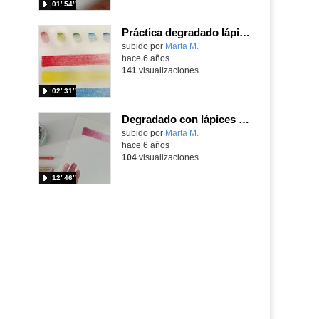
01′ 54″
Práctica degradado lápices colores primarios_1
Contenido educativo.
subido por
Marta M.
-
hace 6 años
141
visualizaciones
02′ 31″
Degradado con lápices de color_2
Contenido educativo.
subido por
Marta M.
-
hace 6 años
104
visualizaciones
12′ 46″