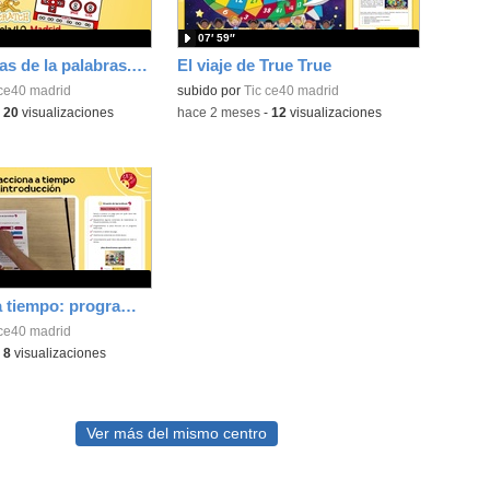
07′ 59″
Las aventuras de la palabras. Aprende con Scratch
El viaje de True True
 ce40 madrid
subido por
Tic ce40 madrid
-
20
visualizaciones
-
hace 2 meses
-
12
visualizaciones
Reacciona a tiempo: programación y reflejos con Micro:bit
 ce40 madrid
-
8
visualizaciones
Ver más del mismo centro