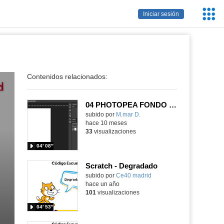
Servic
Iniciar sesión
Educa
Contenidos relacionados:
04 PHOTOPEA FONDO DEGRADADO Y TEXTO
Contenido educativo.
subido por
M.mar D.
-
hace 10 meses
33
visualizaciones
04′ 08″
Scratch - Degradado
subido por
Ce40 madrid
-
hace un año
101
visualizaciones
04′ 53″