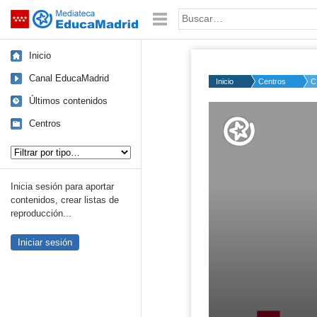
Mediateca de EducaMadrid
Saltar navegación
Palabra o frase:
Inicio
Canal EducaMadrid
Inicio
Centros
C
Últimos contenidos
Volume
50%
Centros
Tipo de contenido:
Inicia sesión para aportar
contenidos, crear listas de
reproducción...
Iniciar sesión