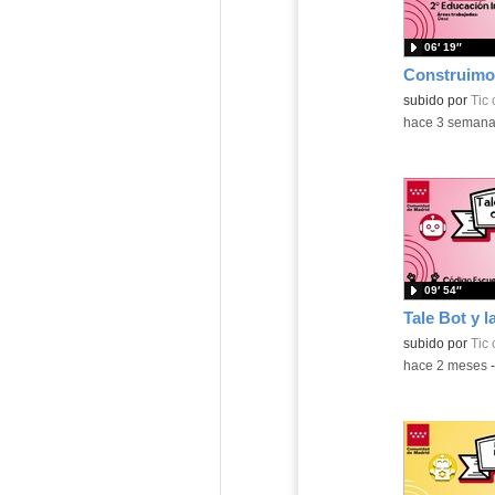
06′ 19″
subido por
Tic
-
hace 3 seman
09′ 54″
subido por
Tic
-
hace 2 meses