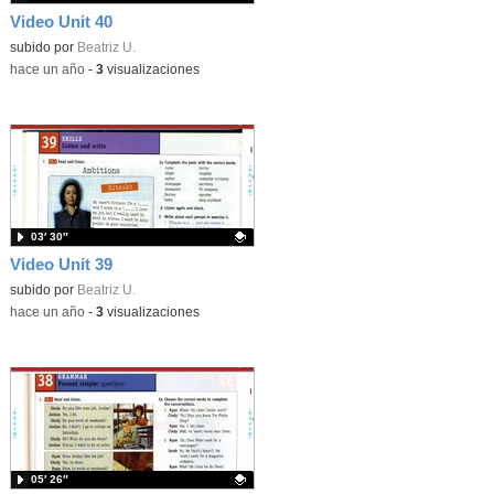
Video Unit 40
Contenido educativo.
subido por
Beatriz U.
-
hace un año
-
3
visualizaciones
03′ 30″
Video Unit 39
Contenido educativo.
subido por
Beatriz U.
-
hace un año
-
3
visualizaciones
05′ 26″