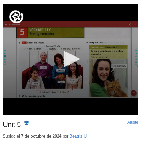
Ajuste
d
Unit 5
-
p
Contenido
educativo
Subido el
7 de octubre de 2024
por
Beatriz U.