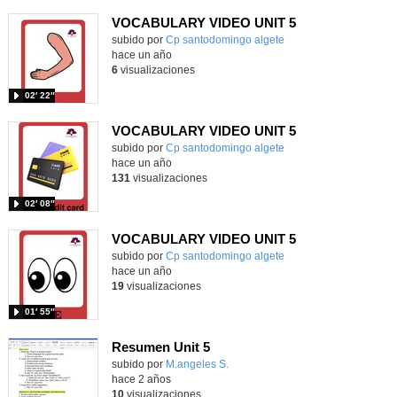
VOCABULARY VIDEO UNIT 5
Contenido educativo.
subido por
Cp santodomingo algete
-
hace un año
6
visualizaciones
02′ 22″
VOCABULARY VIDEO UNIT 5
Contenido educativo.
subido por
Cp santodomingo algete
-
hace un año
131
visualizaciones
02′ 08″
VOCABULARY VIDEO UNIT 5
Contenido educativo.
subido por
Cp santodomingo algete
-
hace un año
19
visualizaciones
01′ 55″
Resumen Unit 5
Contenido educativo.
subido por
M.angeles S.
-
hace 2 años
10
visualizaciones