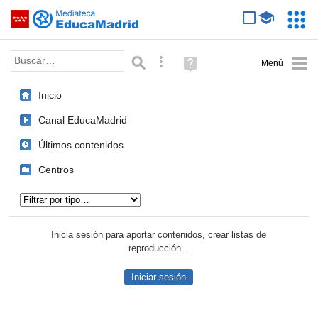
Mediateca de EducaMadrid
Saltar navegación
Servic
Educa
Palabra o frase:
Búsqueda avanzada
Ayuda
(en
ventana
Inicio
nueva)
Canal EducaMadrid
Últimos contenidos
Centros
Tipo de contenido:
Inicia sesión para aportar contenidos, crear listas de
reproducción...
Iniciar sesión