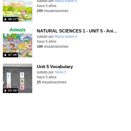
Contenido educativo.
subido por
Maria Isabel A.
-
hace 5 años
200
visualizaciones
08′ 17″
NATURAL SCIENCES 1 - UNIT 5 - Animals
Contenido educativo.
subido por
Maria Isabel A.
-
hace 5 años
186
visualizaciones
07′ 25″
Unit 5 Vocabulary
Contenido educativo.
subido por
Silvia C.
-
hace 5 años
25
visualizaciones
03′ 05″