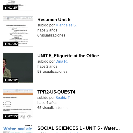
01′ 25″
Resumen Unit 5
Contenido educativo.
subido por
M.angeles S.
-
hace 2 años
6
visualizaciones
01′ 26″
UNIT 5_Etiquette at the Office
Contenido educativo.
subido por
Dina R.
-
hace 2 años
58
visualizaciones
05′ 12″
TPR2-U5-QUEST4
Contenido educativo.
subido por
Beatriz T.
-
hace 4 años
65
visualizaciones
07′ 59″
SOCIAL SCIENCES 1 - UNIT 5 - Water and air.