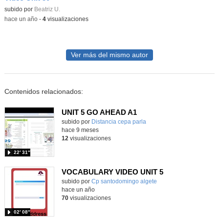
Contenido educativo.
subido por
Beatriz U.
-
hace un año
-
4
visualizaciones
Ver más del mismo autor
Contenidos relacionados:
UNIT 5 GO AHEAD A1
Contenido educativo.
subido por
Distancia cepa parla
-
hace 9 meses
12
visualizaciones
22′ 31″
VOCABULARY VIDEO UNIT 5
Contenido educativo.
subido por
Cp santodomingo algete
-
hace un año
70
visualizaciones
02′ 08″