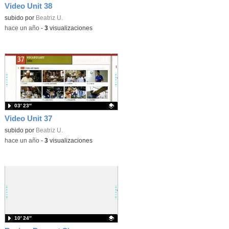
Video Unit 38
Contenido educativo.
subido por
Beatriz U.
-
hace un año
-
3
visualizaciones
03′ 23″
Video Unit 37
Contenido educativo.
subido por
Beatriz U.
-
hace un año
-
3
visualizaciones
10′ 24″