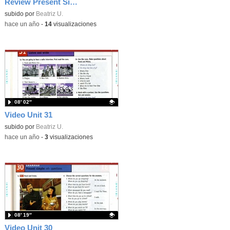
Review Present Simple
Contenido educativo.
subido por
Beatriz U.
-
hace un año
-
14
visualizaciones
08′ 02″
Video Unit 31
Contenido educativo.
subido por
Beatriz U.
-
hace un año
-
3
visualizaciones
08′ 19″
Video Unit 30