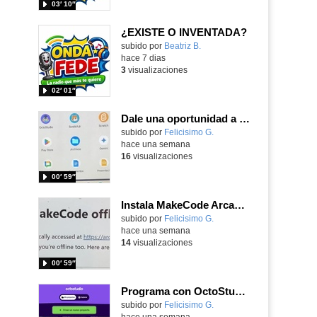
03′ 10″
¿EXISTE O INVENTADA?
Contenido educativo.
subido por
Beatriz B.
-
hace 7 dias
3
visualizaciones
02′ 01″
Dale una oportunidad a los Chromebooks y utiliza un proyector para realizar talleres si no tienes pantallas táctiles
Contenido educativo.
subido por
Felicisimo G.
-
hace una semana
16
visualizaciones
00′ 59″
Instala MakeCode Arcade para trabajar offline en tu tablet, ordenador, Chromebook
Contenido educativo.
subido por
Felicisimo G.
-
hace una semana
14
visualizaciones
00′ 59″
Programa con OctoStudio, un juego de disparos contra Zombies con un cargador basado en el House of the dead
Contenido educativo.
subido por
Felicisimo G.
-
hace una semana