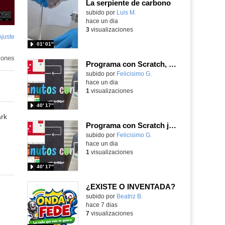
La serpiente de carbono
Contenido educativo.
subido por
Luis M.
-
hace un dia
3
visualizaciones
Ajuste
de
01′ 01″
pantalla
iones
Programa con Scratch, 8 diferentes juegos para vivir la emoción de los partidos de España en el mundial 2026
Contenido educativo.
subido por
Felicisimo G.
-
hace un dia
1
visualizaciones
40′ 17″
ark
Programa con Scratch juegos con los partidos del mundial 2026 ganados por España
Contenido educativo.
subido por
Felicisimo G.
-
hace un dia
1
visualizaciones
40′ 17″
¿EXISTE O INVENTADA?
Contenido educativo.
subido por
Beatriz B.
-
hace 7 dias
7
visualizaciones