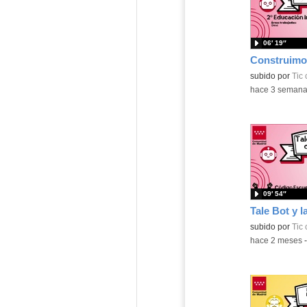
06′ 19″
subido por
Tic
-
hace 3 seman
09′ 54″
subido por
Tic
-
hace 2 meses