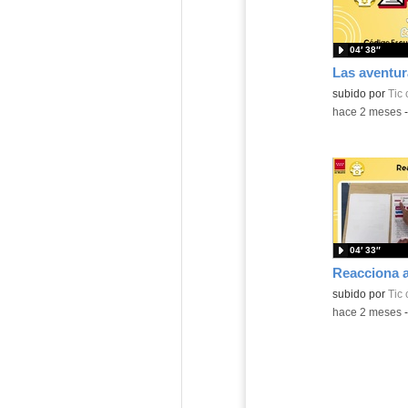
04′ 38″
subido por
Tic
-
hace 2 meses
04′ 33″
subido por
Tic
-
hace 2 meses