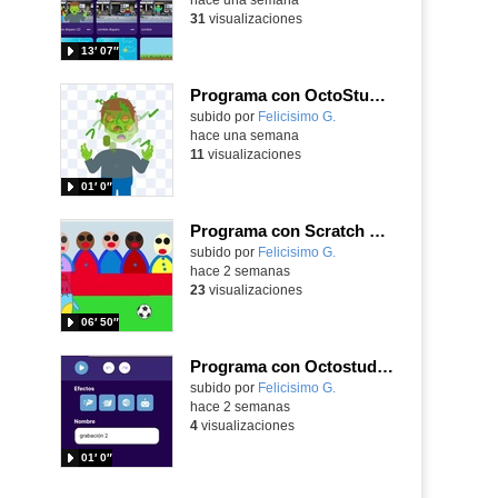
31
visualizaciones
13′ 07″
Programa con OctoStudio, un juego homenajeando al House of the dead con Zombies
Contenido educativo.
subido por
Felicisimo G.
-
hace una semana
11
visualizaciones
01′ 0″
Programa con Scratch Jr una barrera que se desplaza para dar sensación de movimiento
Contenido educativo.
subido por
Felicisimo G.
-
hace 2 semanas
23
visualizaciones
06′ 50″
Programa con Octostudio, una animación utilizando la cámara para una foto y audio y texto para comunicar.
Contenido educativo.
subido por
Felicisimo G.
-
hace 2 semanas
4
visualizaciones
01′ 0″