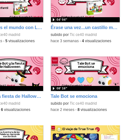
04′ 04″
Construimos el mundo con Lego
Érase una vez...un castillo medieval
 ce40 madrid
subido por
Tic ce40 madrid
as
-
5
visualizaciones
-
hace 3 semanas
-
4
visualizaciones
08′ 16″
Tale Bot y la fiesta de Halloween
Tale Bot se emociona
 ce40 madrid
subido por
Tic ce40 madrid
-
6
visualizaciones
-
hace 2 meses
-
8
visualizaciones