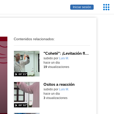
Servic
Iniciar sesión
Educa
Contenidos relacionados:
"Coheté": ¡Levitación flamígera!
Contenido educativo.
subido por
Luis M.
-
hace un dia
19
visualizaciones
00′ 21″
Ositos a reacción
Contenido educativo.
subido por
Luis M.
-
hace un dia
3
visualizaciones
00′ 32″