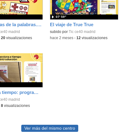
07′ 59″
Las aventuras de la palabras. Aprende con Scratch
El viaje de True True
 ce40 madrid
subido por
Tic ce40 madrid
-
20
visualizaciones
-
hace 2 meses
-
12
visualizaciones
Reacciona a tiempo: programación y reflejos con Micro:bit
 ce40 madrid
-
8
visualizaciones
Ver más del mismo centro