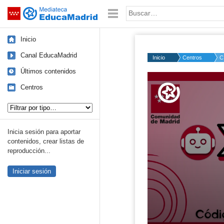
Mediateca de EducaMadrid
Saltar navegación
Palabra o frase:
Inicio
Canal EducaMadrid
Inicio
Centros
C
Últimos contenidos
Volume
50%
Centros
Tipo de contenido:
Inicia sesión para aportar
contenidos, crear listas de
reproducción...
Iniciar sesión