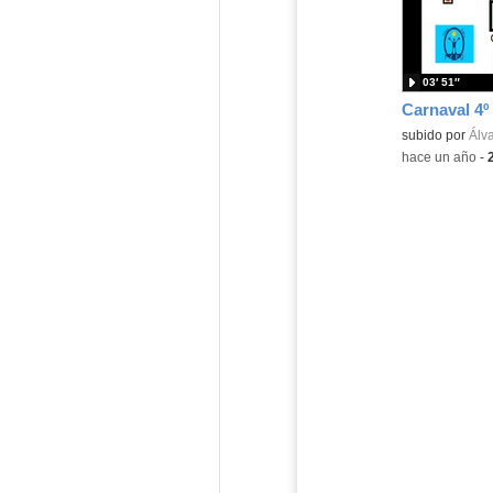
03′ 51″
Carnaval 4º
Contenido educ
subido por
Álva
-
hace un año
-