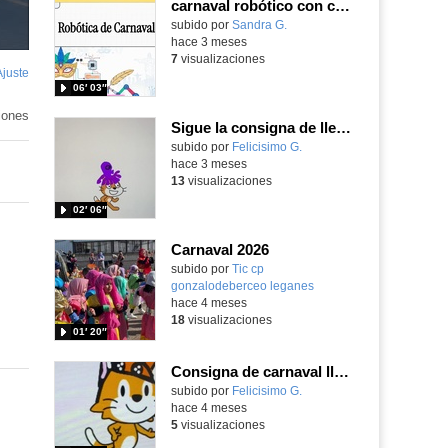
carnaval robótico con crumble
Contenido educativo.
subido por
Sandra G.
-
hace 3 meses
7
visualizaciones
Ajuste
de
06′ 03″
pantalla
iones
Sigue la consigna de llevar un sombrero de carnaval programando con Scratch
Contenido educativo.
subido por
Felicisimo G.
-
hace 3 meses
13
visualizaciones
02′ 06″
Carnaval 2026
subido por
Tic cp
gonzalodeberceo leganes
-
hace 4 meses
18
visualizaciones
01′ 20″
Consigna de carnaval llevado un sombrero a la programación con Scratch Jr
Contenido educativo.
subido por
Felicisimo G.
-
hace 4 meses
5
visualizaciones