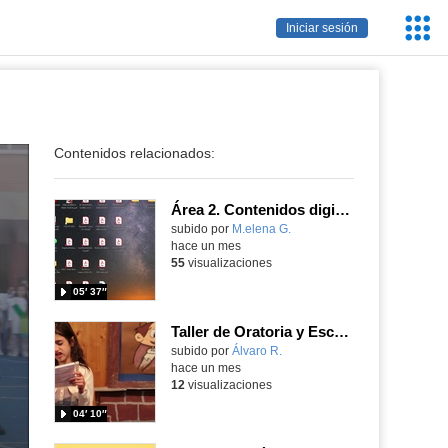
Servic
Iniciar sesión
Educa
Contenidos relacionados:
Área 2. Contenidos digitales
Contenido educativo.
subido por
M.elena G.
-
hace un mes
55
visualizaciones
05′ 37″
Taller de Oratoria y Escritura 2026 Terceros
Contenido educativo.
subido por
Álvaro R.
-
hace un mes
12
visualizaciones
04′ 10″