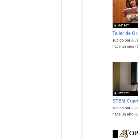
04′ 10″
Contenido educ
subido por
Álva
-
hace un mes
-
12′ 02″
Contenido educ
subido por
Álva
-
hace un año
-