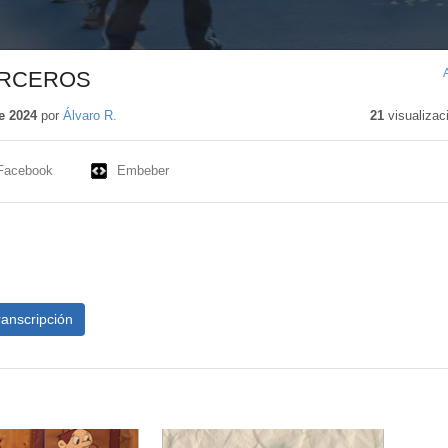
ERCEROS
e 2024
por
Álvaro R.
21
visualizac
Facebook
Embeber
ranscripción