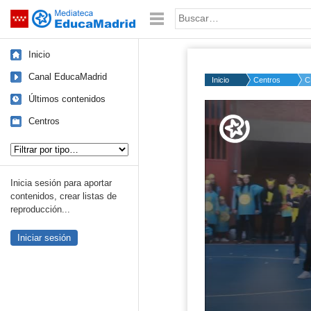
Mediateca de EducaMadrid
Saltar navegación
Palabra o frase:
Inicio
Canal EducaMadrid
Inicio
Centros
C
Últimos contenidos
Volume
50%
Centros
Tipo de contenido:
Inicia sesión para aportar
contenidos, crear listas de
reproducción...
Iniciar sesión