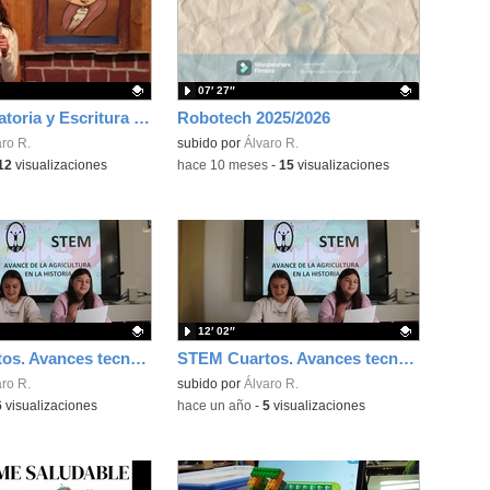
07′ 27″
Taller de Oratoria y Escritura 2026 Terceros
Robotech 2025/2026
ativo.
ro R.
Contenido educativo.
subido por
Álvaro R.
12
visualizaciones
-
hace 10 meses
-
15
visualizaciones
12′ 02″
STEM Cuartos. Avances tecnológicos de la agricultura en la Historia
STEM Cuartos. Avances tecnológicos de la agricultura en la Historia
ativo.
ro R.
Contenido educativo.
subido por
Álvaro R.
6
visualizaciones
-
hace un año
-
5
visualizaciones