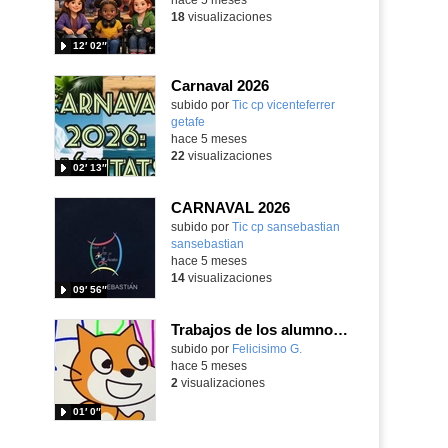
18
visualizaciones
12′ 02″
Carnaval 2026
Contenido educativo.
subido por
Tic cp vicenteferrer
getafe
-
hace 5 meses
22
visualizaciones
02′ 13″
CARNAVAL 2026
Contenido educativo.
subido por
Tic cp sansebastian
sansebastian
-
hace 5 meses
14
visualizaciones
09′ 56″
Trabajos de los alumnos del club de videojuegos sobre las consignas de carnaval con Scratch
Contenido educativo.
subido por
Felicisimo G.
-
hace 5 meses
2
visualizaciones
01′ 0″