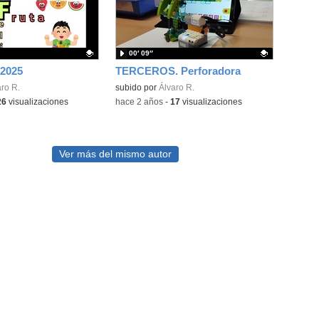
00′ 09″
 2025
TERCEROS. Perforadora
ativo.
ro R.
Contenido educativo.
subido por
Álvaro R.
26
visualizaciones
-
hace 2 años
-
17
visualizaciones
Ver más del mismo autor