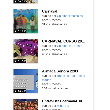
00′ 31″
Carnaval
subido por
Cp alberti mostoles
-
hace 5 meses
31
visualizaciones
02′ 23″
CARNAVAL CURSO 2025-26
Contenido educativo.
subido por
Cp elbercial getafe
-
hace 5 meses
45
visualizaciones
01′ 50″
Armada Sonora 2x03
Contenido educativo.
subido por
Radio cp realarmada
madrid
-
hace 5 meses
140
visualizaciones
16′ 49″
Entrevistas carnaval Juan XXIII
Contenido educativo.
subido por
Miriam B.
-
hace 5 meses