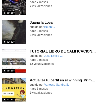
hace 2 meses
2
visualizaciones
00′ 15″
Juana la Loca
Contenido educativo.
subido por
Belen G.
-
hace 3 meses
3
visualizaciones
02′ 32″
TUTORIAL LIBRO DE CALIFICACIONES
Contenido educativo.
subido por
Jose Emilio C.
-
hace 3 meses
12
visualizaciones
05′ 10″
Actualiza tu perfil en eTwinning_Primeros Pasos eTwinning
Contenido educativo.
subido por
Vanessa Sandra S.
-
hace 6 meses
9
visualizaciones
02′ 33″