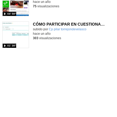
hace un año
75
visualizaciones
04′ 58″
CÓMO PARTICIPAR EN CUESTIONARIOS DE RAÍCES
Contenido educativo.
subido por
Cp pilar torrejondevelasco
-
hace un año
303
visualizaciones
01′ 38″