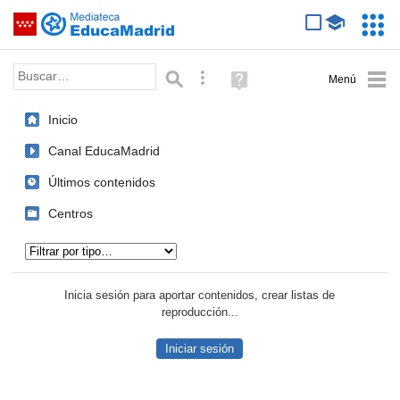
Mediateca de EducaMadrid
Saltar navegación
Servic
Educa
Palabra o frase:
Búsqueda avanzada
Ayuda
(en
ventana
Inicio
nueva)
Canal EducaMadrid
Últimos contenidos
Centros
Tipo de contenido:
Inicia sesión para aportar contenidos, crear listas de
reproducción...
Iniciar sesión