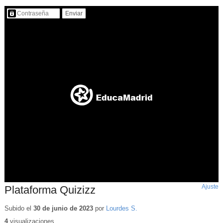
Contenido protegido…
Ajuste
d
Plataforma Quizizz
p
Subido el
30 de junio de 2023
por
Lourdes S.
4
visualizaciones