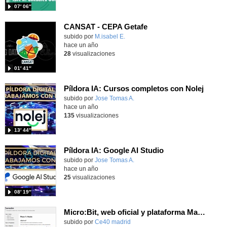
07′ 06″
CANSAT - CEPA Getafe
Contenido educativo.
subido por
M.isabel E.
-
hace un año
28
visualizaciones
01′ 41″
Píldora IA: Cursos completos con Nolej
subido por
Jose Tomas A.
-
hace un año
135
visualizaciones
13′ 44″
Píldora IA: Google AI Studio
subido por
Jose Tomas A.
-
hace un año
25
visualizaciones
08′ 19″
Micro:Bit, web oficial y plataforma Makecode
subido por
Ce40 madrid
-