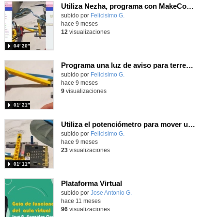
Utiliza Nezha, programa con MakeCode y Scratch distintas simulaciones de terremotos.
Contenido educativo.
subido por
Felicisimo G.
-
hace 9 meses
12
visualizaciones
04′ 20″
Programa una luz de aviso para terremotos con MakeCode y tu placa microbit.
Contenido educativo.
subido por
Felicisimo G.
-
hace 9 meses
9
visualizaciones
01′ 21″
Utiliza el potenciómetro para mover una plataforma simulando un terremoto programando con MakeCode
Contenido educativo.
subido por
Felicisimo G.
-
hace 9 meses
23
visualizaciones
01′ 11″
Plataforma Virtual
Contenido educativo.
subido por
Jose Antonio G.
-
hace 11 meses
96
visualizaciones