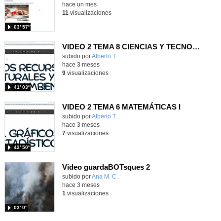
hace un mes
11
visualizaciones
03′ 57″
VIDEO 2 TEMA 8 CIENCIAS Y TECNOLOGÍA II
Contenido educativo.
subido por
Alberto T.
-
hace 3 meses
9
visualizaciones
41′ 03″
VIDEO 2 TEMA 6 MATEMÁTICAS I
Contenido educativo.
subido por
Alberto T.
-
hace 3 meses
7
visualizaciones
42′ 50″
Video guardaBOTsques 2
Contenido educativo.
subido por
Ana M. C.
-
hace 3 meses
1
visualizaciones
03′ 0″