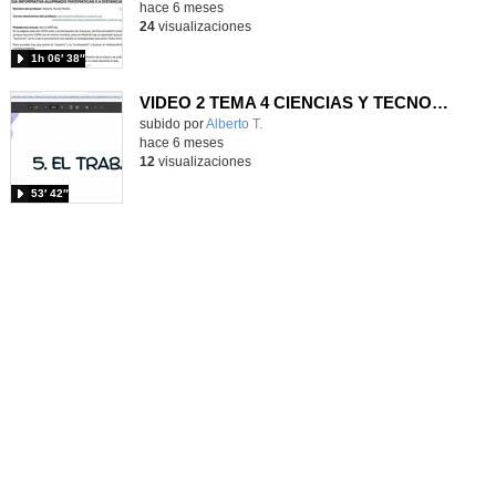
hace 6 meses
24
visualizaciones
1h 06′ 38″
VIDEO 2 TEMA 4 CIENCIAS Y TECNOLOGÍA II
Contenido educativo.
subido por
Alberto T.
-
hace 6 meses
12
visualizaciones
53′ 42″