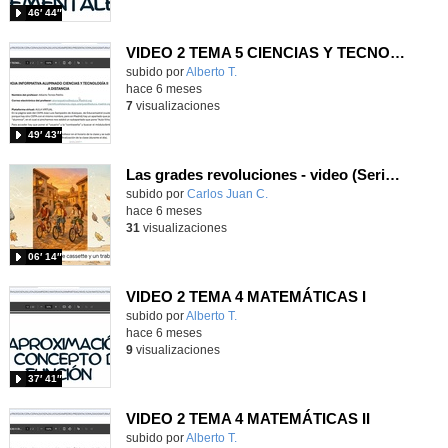
46′ 44″
VIDEO 2 TEMA 5 CIENCIAS Y TECNOLOGÍA II
Contenido educativo.
subido por
Alberto T.
-
hace 6 meses
7
visualizaciones
49′ 43″
Las grades revoluciones - video (Serie Un viaje por la historia 1)
Contenido educativo.
subido por
Carlos Juan C.
-
hace 6 meses
31
visualizaciones
06′ 14″
VIDEO 2 TEMA 4 MATEMÁTICAS I
Contenido educativo.
subido por
Alberto T.
-
hace 6 meses
9
visualizaciones
37′ 41″
VIDEO 2 TEMA 4 MATEMÁTICAS II
Contenido educativo.
subido por
Alberto T.
-