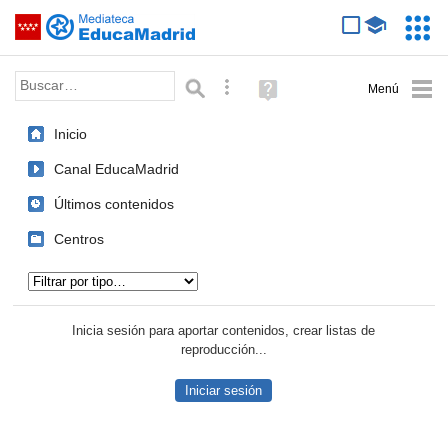
Mediateca de EducaMadrid
Saltar navegación
Servic
Educa
Palabra o frase:
Búsqueda avanzada
Ayuda
(en
ventana
Inicio
nueva)
Canal EducaMadrid
Últimos contenidos
Centros
Tipo de contenido:
Inicia sesión para aportar contenidos, crear listas de
reproducción...
Iniciar sesión