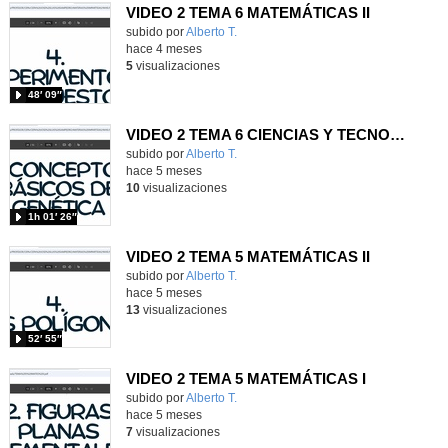
VIDEO 2 TEMA 6 MATEMÁTICAS II
Contenido educativo.
subido por
Alberto T.
-
hace 4 meses
5
visualizaciones
48′ 09″
VIDEO 2 TEMA 6 CIENCIAS Y TECNOLOGÍA II
Contenido educativo.
subido por
Alberto T.
-
hace 5 meses
10
visualizaciones
1h 01′ 26″
VIDEO 2 TEMA 5 MATEMÁTICAS II
Contenido educativo.
subido por
Alberto T.
-
hace 5 meses
13
visualizaciones
52′ 55″
VIDEO 2 TEMA 5 MATEMÁTICAS I
Contenido educativo.
subido por
Alberto T.
-
hace 5 meses
7
visualizaciones