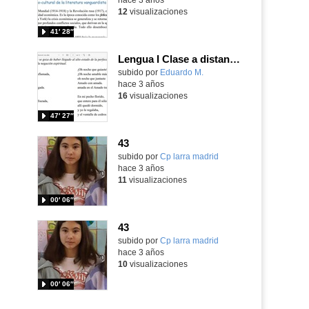
12
visualizaciones
41′ 28″
Lengua I Clase a distancia 43 20230521 - Lírica del Renacimiento (VII): San Juan de la Cruz
Contenido educativo.
subido por
Eduardo M.
-
hace 3 años
16
visualizaciones
47′ 27″
43
subido por
Cp larra madrid
-
hace 3 años
11
visualizaciones
00′ 06″
43
subido por
Cp larra madrid
-
hace 3 años
10
visualizaciones
00′ 06″