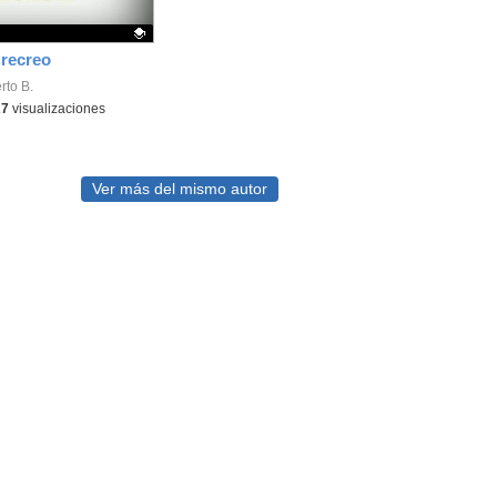
recreo
ativo.
rto B.
27
visualizaciones
Ver más del mismo autor