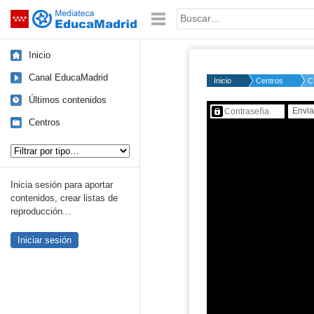
Mediateca de EducaMadrid
Saltar navegación
Palabra o frase:
Inicio
Canal EducaMadrid
Inicio
Centros
C
Últimos contenidos
Contenido protegido…
Centros
Tipo de contenido:
Inicia sesión para aportar
contenidos, crear listas de
reproducción...
Iniciar sesión