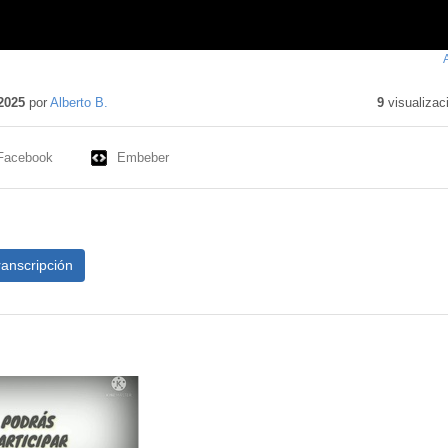
2025
por
Alberto B.
9
visualizac
Facebook
Embeber
ranscripción