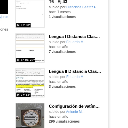
T6 - Ej 43
Contenido educativo.
subido por
Francisca Beatriz P.
-
hace 7 meses
Ajuste
de
1
visualizaciones
pantalla
07′ 58″
iones
Lengua I Distancia Clase 43 20250324 - Lazarillo
Contenido educativo.
subido por
Eduardo M.
-
hace un año
7
visualizaciones
1h 04′ 29″
Lengua II Distancia Clase 43 20250224 - Complemento agente
Contenido educativo.
subido por
Eduardo M.
-
hace un año
3
visualizaciones
37′ 53″
Configuración de vatímetro direccional BIRD 43 para medir potencias y ROE
Contenido educativo.
subido por
Antonio M.
-
hace un año
296
visualizaciones