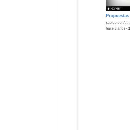
03′ 08″
Propuestas 
Contenido educ
subido por
Albe
-
hace 3 años
-