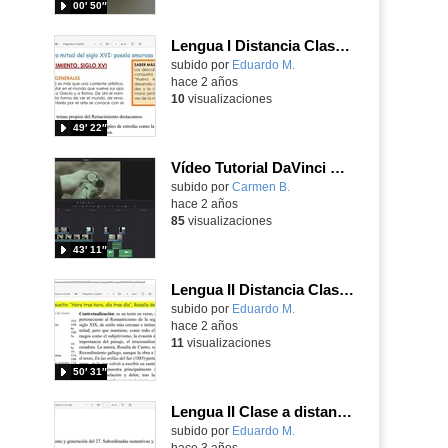
00′ 50″
Lengua I Distancia Clase 43 20240422 - Renacimiento (III): repaso, características, cancioneros
Contenido educativo.
subido por
Eduardo M.
-
hace 2 años
10
visualizaciones
49′ 22″
Vídeo Tutorial DaVinci Resolve
Contenido educativo.
subido por
Carmen B.
-
hace 2 años
85
visualizaciones
43′ 11″
Lengua II Distancia Clase 43 20240226 - "Hora tras hora" de Rosalía de Castro
Contenido educativo.
subido por
Eduardo M.
-
hace 2 años
11
visualizaciones
50′ 31″
Lengua II Clase a distancia 43 20230521 - Vanguardias y generación del 14
Contenido educativo.
subido por
Eduardo M.
-
hace 3 años