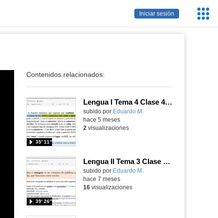
Servic
Iniciar sesión
Educa
Contenidos relacionados:
Lengua I Tema 4 Clase 43 20260303 - Atributo y oraciones copulativas
Contenido educativo.
subido por
Eduardo M.
-
hace 5 meses
2
visualizaciones
35′ 11″
Lengua II Tema 3 Clase 43 20260120 - Sintagmas (II)
Contenido educativo.
subido por
Eduardo M.
-
hace 7 meses
16
visualizaciones
39′ 26″