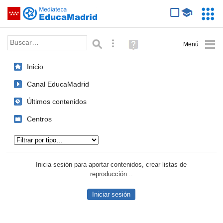
Mediateca de EducaMadrid
Saltar navegación
Servic
Educa
Palabra o frase:
Búsqueda avanzada
Ayuda
(en
ventana
Inicio
nueva)
Canal EducaMadrid
Últimos contenidos
Centros
Tipo de contenido:
Inicia sesión para aportar contenidos, crear listas de
reproducción...
Iniciar sesión