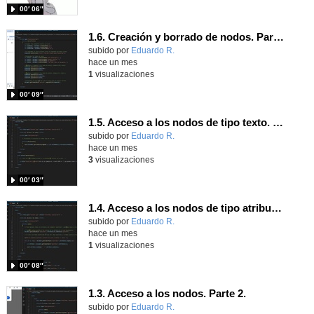
00′ 06″
1.6. Creación y borrado de nodos. Parte 2.
Contenido educativo.
subido por
Eduardo R.
-
hace un mes
1
visualizaciones
00′ 09″
1.5. Acceso a los nodos de tipo texto. Parte 2.
Contenido educativo.
subido por
Eduardo R.
-
hace un mes
3
visualizaciones
00′ 03″
1.4. Acceso a los nodos de tipo atributo. Parte 2.
Contenido educativo.
subido por
Eduardo R.
-
hace un mes
1
visualizaciones
00′ 08″
1.3. Acceso a los nodos. Parte 2.
Contenido educativo.
subido por
Eduardo R.
-