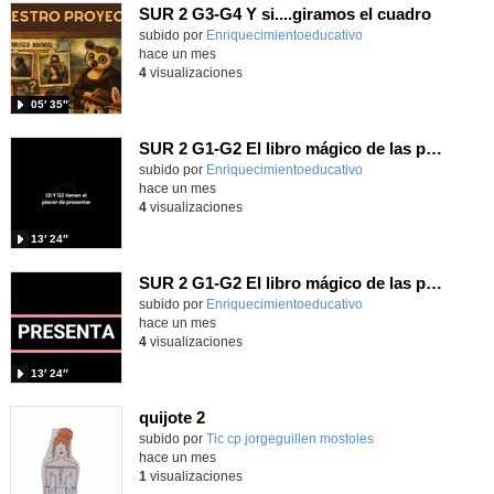
SUR 2 G3-G4 Y si....giramos el cuadro
Contenido educativo.
subido por
Enriquecimientoeducativo
-
hace un mes
4
visualizaciones
05′ 35″
SUR 2 G1-G2 El libro mágico de las preguntas imposibles.
Contenido educativo.
subido por
Enriquecimientoeducativo
-
hace un mes
4
visualizaciones
13′ 24″
SUR 2 G1-G2 El libro mágico de las preguntas imposibles.
Contenido educativo.
subido por
Enriquecimientoeducativo
-
hace un mes
4
visualizaciones
13′ 24″
quijote 2
subido por
Tic cp jorgeguillen mostoles
-
hace un mes
1
visualizaciones