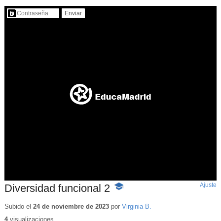
Contenido protegido…
Ajuste
d
Diversidad funcional 2
-
p
Contenido
educativo
Subido el
24 de noviembre de 2023
por
Virginia B.
4
visualizaciones