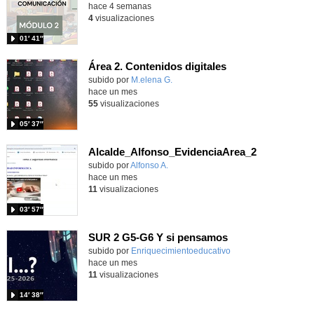
hace 4 semanas
4
visualizaciones
01′ 41″
Área 2. Contenidos digitales
Contenido educativo.
subido por
M.elena G.
-
hace un mes
55
visualizaciones
05′ 37″
Alcalde_Alfonso_EvidenciaArea_2
Contenido educativo.
subido por
Alfonso A.
-
hace un mes
11
visualizaciones
03′ 57″
SUR 2 G5-G6 Y si pensamos
Contenido educativo.
subido por
Enriquecimientoeducativo
-
hace un mes
11
visualizaciones
14′ 38″