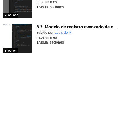
hace un mes
1
visualizaciones
00′ 06″
3.3. Modelo de registro avanzado de eventos según W3C 2.
Contenido educativo.
subido por
Eduardo R.
-
hace un mes
1
visualizaciones
00′ 04″