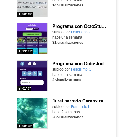
14
visualizaciones
00′ 59″
Programa con OctoStudio, un juego de disparos contra Zombies con un cargador basado en el House of the dead
Contenido educativo.
subido por
Felicisimo G.
-
hace una semana
31
visualizaciones
13′ 07″
Programa con Octostudio, una animación utilizando la cámara para una foto y audio y texto para comunicar.
Contenido educativo.
subido por
Felicisimo G.
-
hace una semana
4
visualizaciones
01′ 0″
Jurel barrado Caranx ruber (Bloch, 1793)
Contenido educativo.
subido por
Fernando L.
-
hace 2 semanas
28
visualizaciones
00′ 08″