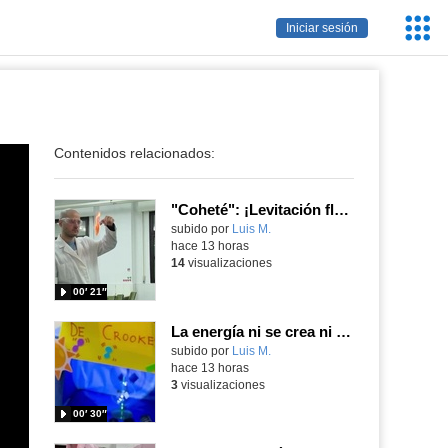
Servic
Iniciar sesión
Educa
Contenidos relacionados:
"Coheté": ¡Levitación flamígera!
Contenido educativo.
subido por
Luis M.
-
hace 13 horas
14
visualizaciones
00′ 21″
La energía ni se crea ni se destruye... ¡se experimenta! El Tierno en la Feria Madrid es Ciencia 2026
Contenido educativo.
subido por
Luis M.
-
hace 13 horas
3
visualizaciones
00′ 30″