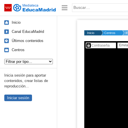
Mediateca de EducaMadrid
Saltar navegación
Palabra o frase:
Inicio
Canal EducaMadrid
Inicio
Centros
I
Últimos contenidos
Contenido protegido…
Centros
Tipo de contenido:
Inicia sesión para aportar
contenidos, crear listas de
reproducción...
Iniciar sesión