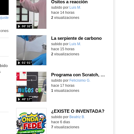
Ositos a reacción
Contenido educativo.
subido por
Luis M.
-
hace 14 horas
Ajuste
de
2
visualizaciones
pantalla
00′ 32″
iones
La serpiente de carbono
Contenido educativo.
subido por
Luis M.
-
hace 15 horas
2
visualizaciones
01′ 01″
bido
s
Programa con Scratch, 8 diferentes juegos para vivir la emoción de los partidos de España en el mundial 2026
Contenido educativo.
subido por
Felicisimo G.
-
hace 17 horas
1
visualizaciones
40′ 17″
¿EXISTE O INVENTADA?
Contenido educativo.
subido por
Beatriz B.
-
hace 6 dias
7
visualizaciones