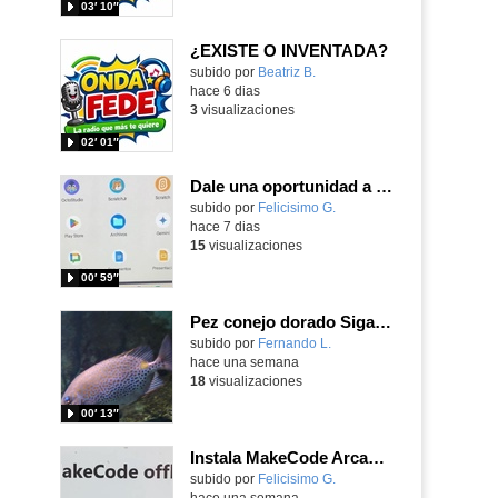
03′ 10″
¿EXISTE O INVENTADA?
Contenido educativo.
subido por
Beatriz B.
-
hace 6 dias
3
visualizaciones
02′ 01″
Dale una oportunidad a los Chromebooks y utiliza un proyector para realizar talleres si no tienes pantallas táctiles
Contenido educativo.
subido por
Felicisimo G.
-
hace 7 dias
15
visualizaciones
00′ 59″
Pez conejo dorado Siganus guttatus (Bloch, 1786)
Contenido educativo.
subido por
Fernando L.
-
hace una semana
18
visualizaciones
00′ 13″
Instala MakeCode Arcade para trabajar offline en tu tablet, ordenador, Chromebook
Contenido educativo.
subido por
Felicisimo G.
-
hace una semana