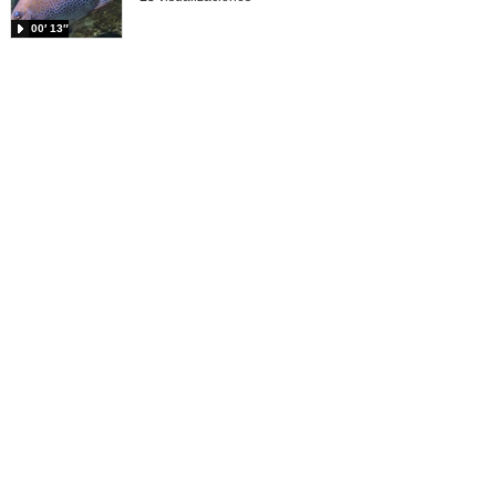
00′ 13″