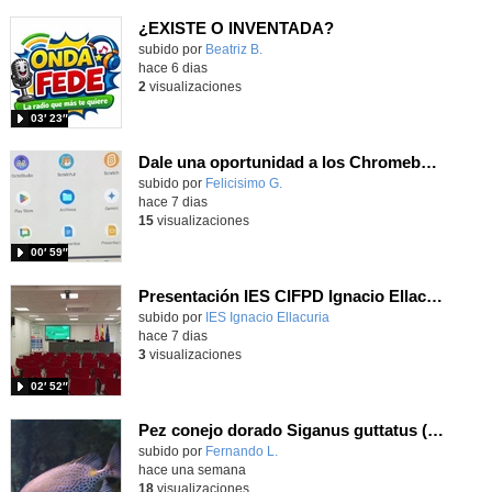
¿EXISTE O INVENTADA?
Contenido educativo.
subido por
Beatriz B.
-
hace 6 dias
2
visualizaciones
03′ 23″
Dale una oportunidad a los Chromebooks y utiliza un proyector para realizar talleres si no tienes pantallas táctiles
Contenido educativo.
subido por
Felicisimo G.
-
hace 7 dias
15
visualizaciones
00′ 59″
Presentación IES CIFPD Ignacio Ellacuría
Contenido educativo.
subido por
IES Ignacio Ellacuria
-
hace 7 dias
3
visualizaciones
02′ 52″
Pez conejo dorado Siganus guttatus (Bloch, 1786)
Contenido educativo.
subido por
Fernando L.
-
hace una semana
18
visualizaciones