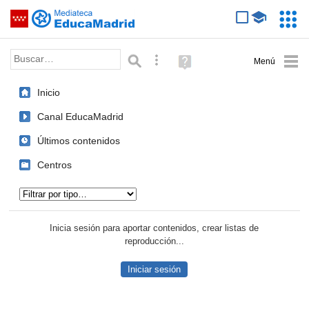
Mediateca de EducaMadrid
Saltar navegación
Servic
Educa
Palabra o frase:
Búsqueda avanzada
Ayuda
(en
ventana
Inicio
nueva)
Canal EducaMadrid
Últimos contenidos
Centros
Tipo de contenido:
Inicia sesión para aportar contenidos, crear listas de
reproducción...
Iniciar sesión