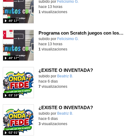
Contenido educativo.
subido por
Felicisimo G.
-
hace 13 horas
1
visualizaciones
40′ 17″
Programa con Scratch juegos con los partidos del mundial 2026 ganados por España
Contenido educativo.
subido por
Felicisimo G.
-
hace 13 horas
1
visualizaciones
40′ 17″
¿EXISTE O INVENTADA?
Contenido educativo.
subido por
Beatriz B.
-
hace 6 dias
7
visualizaciones
03′ 10″
¿EXISTE O INVENTADA?
Contenido educativo.
subido por
Beatriz B.
-
hace 6 dias
3
visualizaciones
02′ 01″