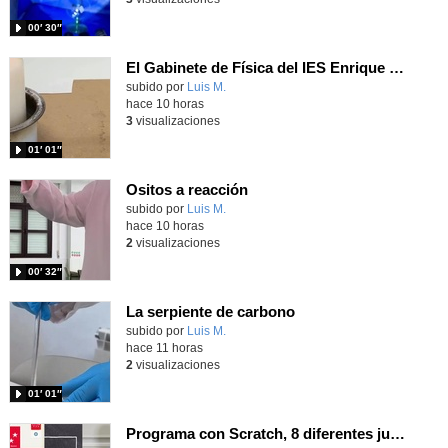
00′ 30″
El Gabinete de Física del IES Enrique Tierno Galván de Parla (Curso 25-26)
Contenido educativo.
subido por
Luis M.
-
hace 10 horas
3
visualizaciones
01′ 01″
Ositos a reacción
Contenido educativo.
subido por
Luis M.
-
hace 10 horas
2
visualizaciones
00′ 32″
La serpiente de carbono
Contenido educativo.
subido por
Luis M.
-
hace 11 horas
2
visualizaciones
01′ 01″
Programa con Scratch, 8 diferentes juegos para vivir la emoción de los partidos de España en el mundial 2026