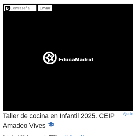
Contenido protegido…
Ajuste
d
Taller de cocina en Infantil 2025. CEIP
p
Amadeo Vives
-
Contenido