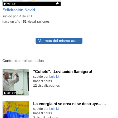
00′ 52″
Felicitación Navideña CEIP Amadeo Vives 2024/25
Contenido educativo.
subido por
M Belen H.
-
hace un año
-
52
visualizaciones
Ver más del mismo autor
Contenidos relacionados:
"Coheté": ¡Levitación flamígera!
Contenido educativo.
subido por
Luis M.
-
hace 9 horas
12
visualizaciones
00′ 21″
La energía ni se crea ni se destruye... ¡se experimenta! El Tierno en la Feria Madrid es Ciencia 2026
Contenido educativo.
subido por
Luis M.
-
hace 9 horas
3
visualizaciones