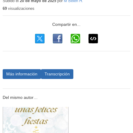
educativo
Subido el
20 de mayo de 2025
por
M Belen H.
69
visualizaciones
Más información
Transcripción
Del mismo autor…