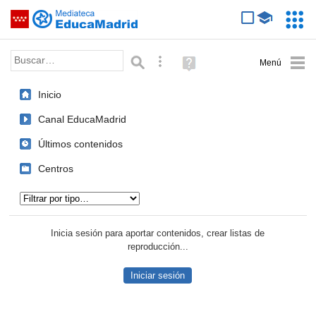
Mediateca de EducaMadrid
Saltar navegación
Servic
Educa
Palabra o frase:
Búsqueda avanzada
Ayuda
(en
ventana
Inicio
nueva)
Canal EducaMadrid
Últimos contenidos
Centros
Tipo de contenido:
Inicia sesión para aportar contenidos, crear listas de
reproducción...
Iniciar sesión