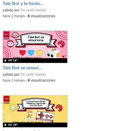
Tale Bot y la fiesta de Halloween
subido por
Tic ce40 madrid
-
hace 2 meses
-
6
visualizaciones
08′ 16″
Tale Bot se emociona
subido por
Tic ce40 madrid
-
hace 2 meses
-
8
visualizaciones
04′ 38″