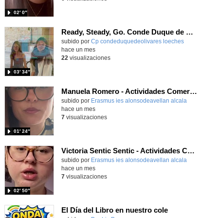
02′ 0″
Ready, Steady, Go. Conde Duque de Olivares
Contenido educativo.
subido por
Cp condeduquedeolivares loeches
-
hace un mes
22
visualizaciones
03′ 34″
Manuela Romero - Actividades Comerciales - Brive la Gaillarde - Francia 2026
subido por
Erasmus ies alonsodeavellan alcala
-
hace un mes
7
visualizaciones
01′ 24″
Victoria Sentic Sentic - Actividades Comerciales - Brive la Gaillarde - Francia 2026
subido por
Erasmus ies alonsodeavellan alcala
-
hace un mes
7
visualizaciones
02′ 50″
El Día del Libro en nuestro cole