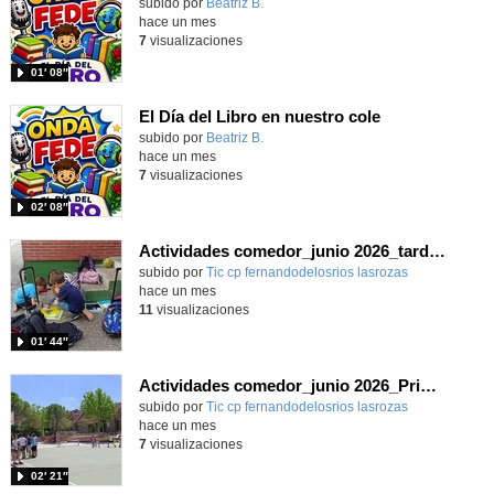
Contenido educativo.
subido por
Beatriz B.
-
hace un mes
7
visualizaciones
01′ 08″
El Día del Libro en nuestro cole
Contenido educativo.
subido por
Beatriz B.
-
hace un mes
7
visualizaciones
02′ 08″
Actividades comedor_junio 2026_tardes_CEIP FDLR_Las Rozas
Contenido educativo.
subido por
Tic cp fernandodelosrios lasrozas
-
hace un mes
11
visualizaciones
01′ 44″
Actividades comedor_junio 2026_Primaria_CEIP FDLR_Las Rozas
Contenido educativo.
subido por
Tic cp fernandodelosrios lasrozas
-
hace un mes
7
visualizaciones
02′ 21″