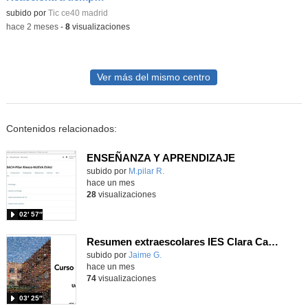
subido por
Tic ce40 madrid
-
hace 2 meses
-
8
visualizaciones
Ver más del mismo centro
Contenidos relacionados:
ENSEÑANZA Y APRENDIZAJE
Contenido educativo.
subido por
M.pilar R.
-
hace un mes
28
visualizaciones
02′ 57″
Resumen extraescolares IES Clara Campoamor 25-26
subido por
Jaime G.
-
hace un mes
74
visualizaciones
03′ 25″