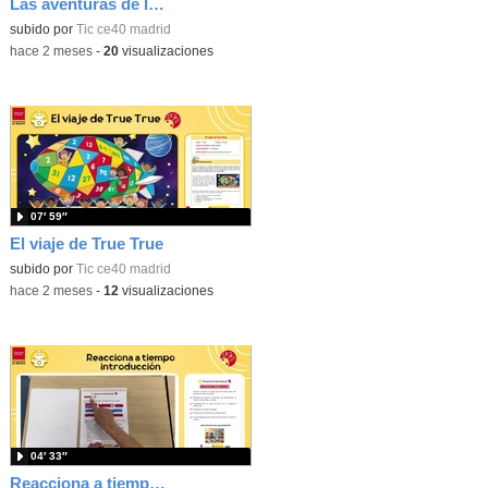
Las aventuras de la palabras. Aprende con Scratch
subido por
Tic ce40 madrid
-
hace 2 meses
-
20
visualizaciones
07′ 59″
El viaje de True True
subido por
Tic ce40 madrid
-
hace 2 meses
-
12
visualizaciones
04′ 33″
Reacciona a tiempo: programación y reflejos con Micro:bit