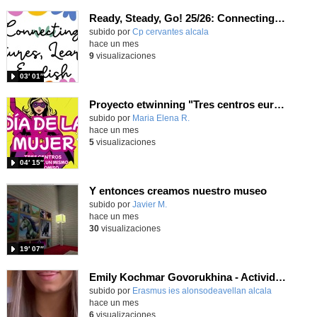
Ready, Steady, Go! 25/26: Connecting Cultures, Learning English
Contenido educativo.
subido por
Cp cervantes alcala
-
hace un mes
9
visualizaciones
03′ 01″
Proyecto etwinning "Tres centros europeos, un mismo compromiso"
subido por
Maria Elena R.
-
hace un mes
5
visualizaciones
04′ 15″
Y entonces creamos nuestro museo
subido por
Javier M.
-
hace un mes
30
visualizaciones
19′ 07″
Emily Kochmar Govorukhina - Actividades Comerciales - Brive la Gaillarde - Francia 2026
subido por
Erasmus ies alonsodeavellan alcala
-
hace un mes
6
visualizaciones