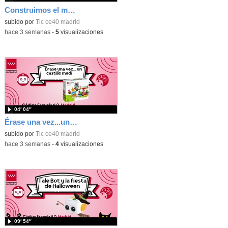
Construimos el mundo con Lego
subido por
Tic ce40 madrid
-
hace 3 semanas
-
5
visualizaciones
04′ 04″
Érase una vez...un castillo medieval
subido por
Tic ce40 madrid
-
hace 3 semanas
-
4
visualizaciones
09′ 54″