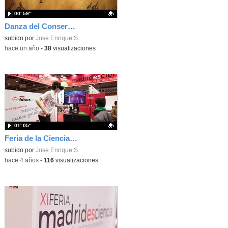
00′ 59″
Danza del Conservatorio Profesional de Danza Carmen Amaya durante la semana de la Hispanidad en el IES Isabel la Católica
Contenido educativo.
subido por
Jose Enrique S.
-
hace un año
-
38
visualizaciones
01′ 05″
Feria de la Ciencia - Video 2
Contenido educativo.
subido por
Jose Enrique S.
-
hace 4 años
-
116
visualizaciones