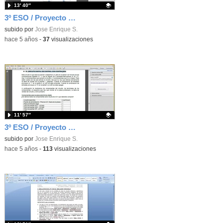
13′ 40″
3º ESO / Proyecto de electronica analogica y digital - 4 - Paso 4-5
Contenido educativo.
subido por
Jose Enrique S.
-
hace 5 años
-
37
visualizaciones
11′ 57″
3º ESO / Proyecto de electronica analogica y digital - 3 - Paso 3B-3D
Contenido educativo.
subido por
Jose Enrique S.
-
hace 5 años
-
113
visualizaciones