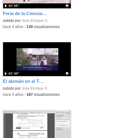
01′ 05″
Feria de la Ciencia 2022 - Video 1
Contenido educativo.
subido por
Jose Enrique S.
-
hace 4 años
-
130
visualizaciones
01′ 40″
El alemán en el TD2 de La 1
Contenido educativo.
subido por
Jose Enrique S.
-
hace 5 años
-
167
visualizaciones