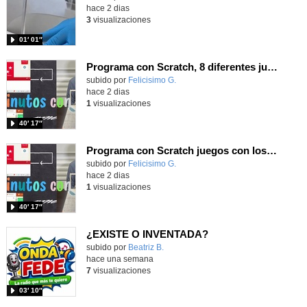
hace 2 dias
3
visualizaciones
01′ 01″
Programa con Scratch, 8 diferentes juegos para vivir la emoción de los partidos de España en el mundial 2026
Contenido educativo.
subido por
Felicisimo G.
-
hace 2 dias
1
visualizaciones
40′ 17″
Programa con Scratch juegos con los partidos del mundial 2026 ganados por España
Contenido educativo.
subido por
Felicisimo G.
-
hace 2 dias
1
visualizaciones
40′ 17″
¿EXISTE O INVENTADA?
Contenido educativo.
subido por
Beatriz B.
-
hace una semana
7
visualizaciones
03′ 10″