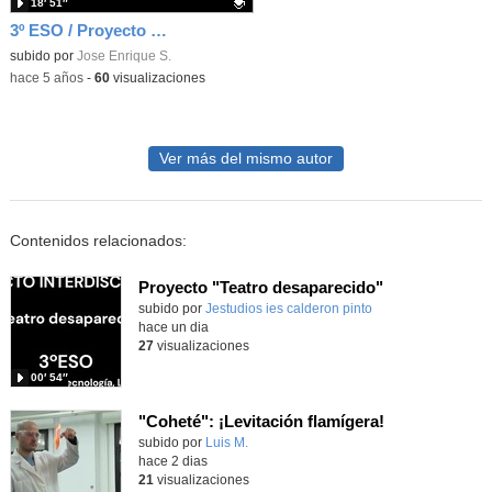
18′ 51″
3º ESO / Proyecto de electronica analogica y digital - 2 - Paso 2-3A
Contenido educativo.
subido por
Jose Enrique S.
-
hace 5 años
-
60
visualizaciones
Ver más del mismo autor
Contenidos relacionados:
Proyecto "Teatro desaparecido"
Contenido educativo.
subido por
Jestudios ies calderon pinto
-
hace un dia
27
visualizaciones
00′ 54″
"Coheté": ¡Levitación flamígera!
Contenido educativo.
subido por
Luis M.
-
hace 2 dias
21
visualizaciones