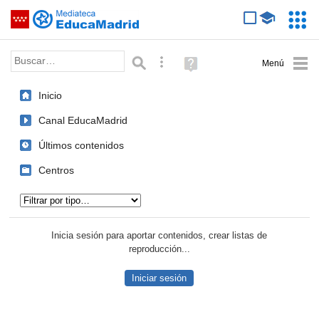
Mediateca de EducaMadrid
Saltar navegación
Servic
Educa
Palabra o frase:
Búsqueda avanzada
Ayuda
(en
ventana
Inicio
nueva)
Canal EducaMadrid
Últimos contenidos
Centros
Tipo de contenido:
Inicia sesión para aportar contenidos, crear listas de
reproducción...
Iniciar sesión