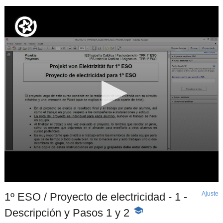
Ajuste
d
1º ESO / Proyecto de electricidad - 1 -
p
Descripción y Pasos 1 y 2
-
Contenido