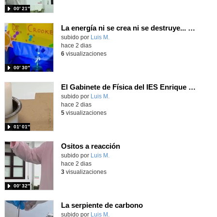
00′ 21″
La energía ni se crea ni se destruye... ¡se experimenta! El Tierno en la Feria Madrid es Ciencia 2026
Contenido educativo.
subido por
Luis M.
-
hace 2 dias
6
visualizaciones
00′ 30″
El Gabinete de Física del IES Enrique Tierno Galván de Parla (Curso 25-26)
Contenido educativo.
subido por
Luis M.
-
hace 2 dias
5
visualizaciones
01′ 01″
Ositos a reacción
Contenido educativo.
subido por
Luis M.
-
hace 2 dias
3
visualizaciones
00′ 32″
La serpiente de carbono
Contenido educativo.
subido por
Luis M.
-