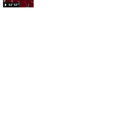
02′ 52″