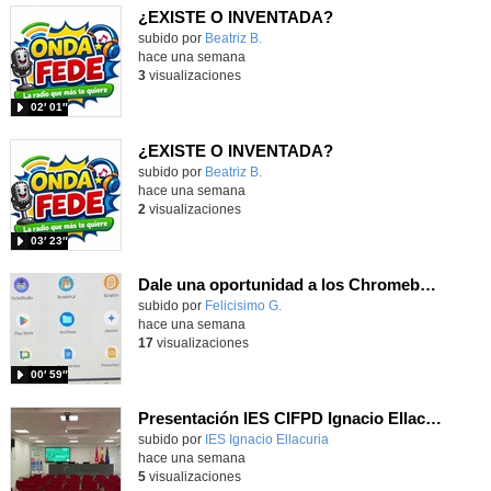
¿EXISTE O INVENTADA?
Contenido educativo.
subido por
Beatriz B.
-
hace una semana
3
visualizaciones
02′ 01″
¿EXISTE O INVENTADA?
Contenido educativo.
subido por
Beatriz B.
-
hace una semana
2
visualizaciones
03′ 23″
Dale una oportunidad a los Chromebooks y utiliza un proyector para realizar talleres si no tienes pantallas táctiles
Contenido educativo.
subido por
Felicisimo G.
-
hace una semana
17
visualizaciones
00′ 59″
Presentación IES CIFPD Ignacio Ellacuría
Contenido educativo.
subido por
IES Ignacio Ellacuria
-
hace una semana
5
visualizaciones