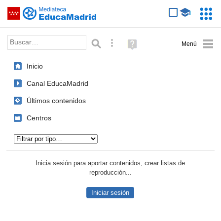
Mediateca de EducaMadrid
Saltar navegación
Servic
Educa
Palabra o frase:
Búsqueda avanzada
Ayuda
(en
ventana
Inicio
nueva)
Canal EducaMadrid
Últimos contenidos
Centros
Tipo de contenido:
Inicia sesión para aportar contenidos, crear listas de
reproducción...
Iniciar sesión