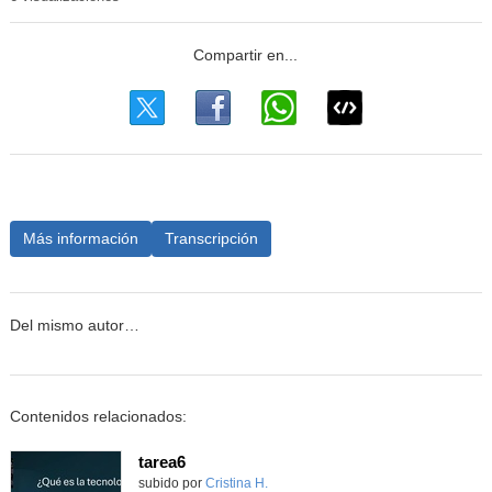
Más información
Transcripción
Del mismo autor…
Contenidos relacionados:
tarea6
Contenido educativo.
subido por
Cristina H.
-