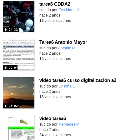
tarea6 CDDA2
Contenido educativo.
subido por
Eva Maria N.
-
hace 2 años
12
visualizaciones
04′ 32″
Tarea6 Antonio Mayor
Contenido educativo.
subido por
Antonio M.
-
hace 2 años
14
visualizaciones
00′ 0″
video tarea6 curso digitalización a2
Contenido educativo.
subido por
Cristina C.
-
hace 2 años
18
visualizaciones
05′ 02″
video tarea6
Contenido educativo.
subido por
Mercedes M.
-
hace 2 años
34
visualizaciones