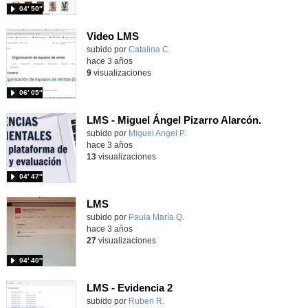
04′ 50″
Video LMS
Contenido educativo.
subido por
Catalina C.
-
hace 3 años
9
visualizaciones
06′ 05″
LMS - Miguel Ángel Pizarro Alarcón.
subido por
Miguel Angel P.
-
hace 3 años
13
visualizaciones
04′ 47″
LMS
Contenido educativo.
subido por
Paula María Q.
-
hace 3 años
27
visualizaciones
04′ 40″
LMS - Evidencia 2
subido por
Ruben R.
-