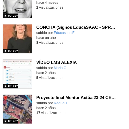
hace 4 meses
2
visualizaciones
00′ 22″
CONCHA (Signos EducaSAAC - SPREADTHESIGN)
Contenido educativo.
subido por
Educasaac E.
-
hace un año
8
visualizaciones
00′ 03″
VÍDEO LMS ALEXIA
Contenido educativo.
subido por
Maria C.
-
hace 2 años
5
visualizaciones
05′ 04″
Proyecto final Mentor Actúa 23-24 CEIP Concha Espina
subido por
Raquel E.
-
hace 2 años
17
visualizaciones
03′ 40″