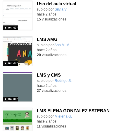
Uso del aula virtual
subido por
Silvia V.
-
hace 2 años
15
visualizaciones
04′ 47″
LMS AMG
Contenido educativo.
subido por
Ana M. M.
-
hace 2 años
20
visualizaciones
04′ 44″
LMS y CMS
subido por
Rodrigo S.
-
hace 2 años
27
visualizaciones
04′ 30″
LMS ELENA GONZALEZ ESTEBAN
subido por
M.elena G.
-
hace 2 años
11
visualizaciones