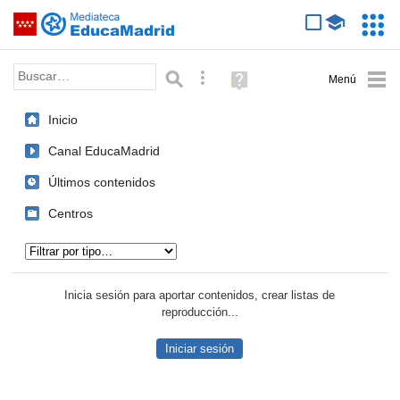
Mediateca de EducaMadrid
Saltar navegación
Servic
Educa
Palabra o frase:
Búsqueda avanzada
Ayuda
(en
ventana
Inicio
nueva)
Canal EducaMadrid
Últimos contenidos
Centros
Tipo de contenido:
Inicia sesión para aportar contenidos, crear listas de
reproducción...
Iniciar sesión