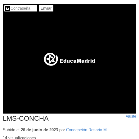
Contenido protegido…
Ajuste
d
LMS-CONCHA
p
Subido el
26 de junio de 2023
por
Concepción Rosario M.
14
visualizaciones