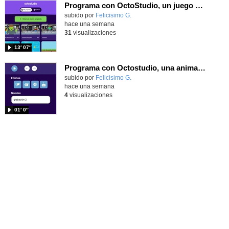
Programa con OctoStudio, un juego de disparos contra Zombies con un cargador basado en el House of the dead
Contenido educativo.
subido por
Felicisimo G.
-
hace una semana
31
visualizaciones
13′ 07″
Programa con Octostudio, una animación utilizando la cámara para una foto y audio y texto para comunicar.
Contenido educativo.
subido por
Felicisimo G.
-
hace una semana
4
visualizaciones
01′ 0″