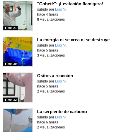
"Coheté": ¡Levitación flamígera!
Contenido educativo.
subido por
Luis M.
-
hace 4 horas
8
visualizaciones
00′ 21″
La energía ni se crea ni se destruye... ¡se experimenta! El Tierno en la Feria Madrid es Ciencia 2026
Contenido educativo.
subido por
Luis M.
-
hace 5 horas
3
visualizaciones
00′ 30″
Ositos a reacción
Contenido educativo.
subido por
Luis M.
-
hace 5 horas
2
visualizaciones
00′ 32″
La serpiente de carbono
Contenido educativo.
subido por
Luis M.
-
hace 6 horas
2
visualizaciones