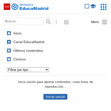
Mediateca de EducaMadrid
Saltar navegación
Servic
Educa
Palabra o frase:
Búsqueda avanzada
Ayuda
(en
ventana
Inicio
nueva)
Canal EducaMadrid
Últimos contenidos
Centros
Tipo de contenido:
Inicia sesión para aportar contenidos, crear listas de
reproducción...
Iniciar sesión