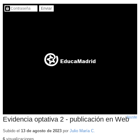
Contenido protegido…
Ajuste
d
Evidencia optativa 2 - publicación en Web
p
Subido el
13 de agosto de 2023
por
Julio María C.
6
visualizaciones