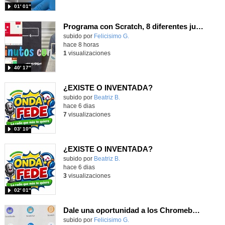
01′ 01″
Programa con Scratch, 8 diferentes juegos para vivir la emoción de los partidos de España en el mundial 2026
Contenido educativo.
subido por
Felicisimo G.
-
hace 8 horas
1
visualizaciones
40′ 17″
¿EXISTE O INVENTADA?
Contenido educativo.
subido por
Beatriz B.
-
hace 6 dias
7
visualizaciones
03′ 10″
¿EXISTE O INVENTADA?
Contenido educativo.
subido por
Beatriz B.
-
hace 6 dias
3
visualizaciones
02′ 01″
Dale una oportunidad a los Chromebooks y utiliza un proyector para realizar talleres si no tienes pantallas táctiles
Contenido educativo.
subido por
Felicisimo G.
-