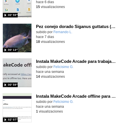
hace 6 dias
15
visualizaciones
00′ 59″
Pez conejo dorado Siganus guttatus (Bloch, 1786)
Contenido educativo.
subido por
Fernando L.
-
hace 7 dias
18
visualizaciones
00′ 13″
Instala MakeCode Arcade para trabajar offline en tu tablet, ordenador, Chromebook
Contenido educativo.
subido por
Felicisimo G.
-
hace una semana
14
visualizaciones
00′ 59″
Instala MakeCode Arcade offline para programar grandes juegos sin necesidad de Internet
Contenido educativo.
subido por
Felicisimo G.
-
hace una semana
1
visualizaciones
02′ 07″