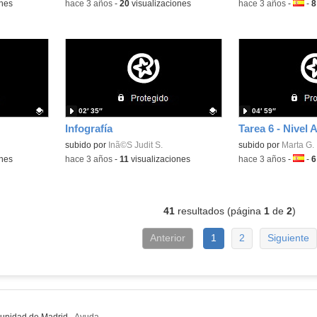
ones
-
hace 3 años
-
20
visualizaciones
-
hace 3 años
-
Idiom
-
8
02′ 35″
04′ 59″
Infografía
Tarea 6 - Nivel 
Contenido educativo.
subido por
Inã©S Judit S.
Contenido educativo
subido por
Marta G.
ones
-
hace 3 años
-
11
visualizaciones
-
hace 3 años
-
Idiom
-
6
41
resultados (página
1
de
2
)
Anterior
1
2
Siguiente