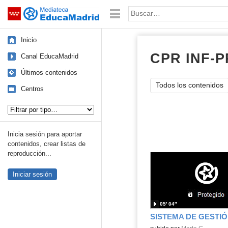
Mediateca de EducaMadrid
Saltar navegación
Palabra o frase:
Inicio
CPR INF-P
Canal EducaMadrid
Últimos contenidos
Todos los contenidos
Centros
Tipo de contenido:
Inicia sesión para aportar
contenidos, crear listas de
reproducción...
Iniciar sesión
05′ 04″