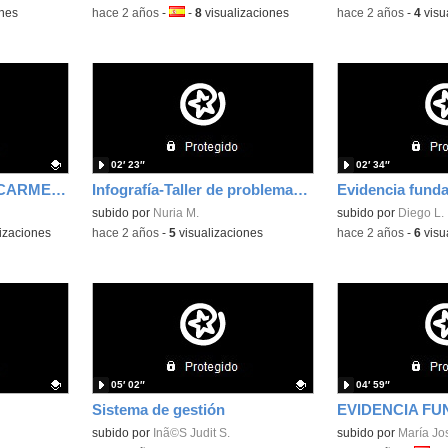
ones
-
hace 2 años
-
Idioma:
-
8
visualizaciones
-
hace 2 años
-
4
visu
02′ 23″
02′ 34″
VIDEO INFOGRAFIA CARMEN AGUADO
Infografía-Taller de problemas-Innovación Metodológica
subido por
Nuria M.
subido por
Diego L.
izaciones
-
hace 2 años
-
5
visualizaciones
-
hace 2 años
-
6
visu
05′ 02″
04′ 59″
Sistema de gestión
Contenido educativo.
subido por
Inã©S Judit S.
subido por
María Jo