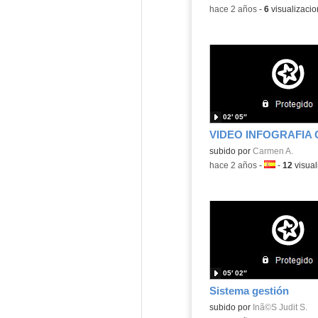
-
hace 2 años
-
6
visualizaci
02′ 05″
Contenido educativo.
subido por
Carmen A.
-
hace 2 años
-
Idioma:
-
12
visual
05′ 02″
Sistema gestión
Contenido educativo.
subido por
Inã©S Judit S.