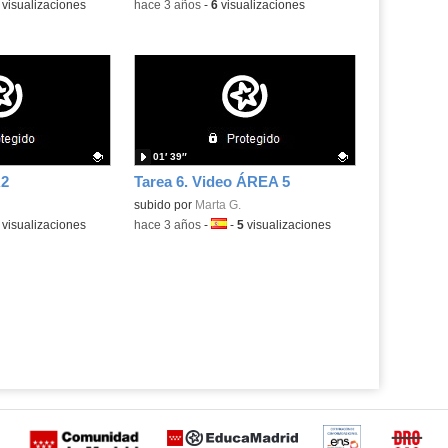
a:
visualizaciones
-
hace 3 años
-
6
visualizaciones
01′ 39″
A2
Tarea 6. Video ÁREA 5
.
Contenido educativo.
subido por
Marta G.
a:
visualizaciones
-
hace 3 años
-
Idioma:
-
5
visualizaciones