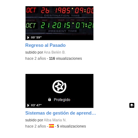
00′ 59″
Regreso al Pasado
subido por
Ana Belén B.
-
hace 2 años
-
116
visualizaciones
03′ 47″
Sistemas de gestión de aprendizaje
Contenido educativo.
subido por
Alba Maria N.
-
hace 2 años
-
Idioma:
-
5
visualizaciones