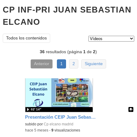
CP INF-PRI JUAN SEBASTIAN
ELCANO
vídeos
Tipo de contenido:
Todos los contenidos
36
resultados (página
1
de
2
)
Anterior
1
2
Siguiente
02′ 14″
Presentación CEIP Juan Sebastián Elcano
Contenido educativo.
subido por
Cp elcano madrid
-
hace 5 meses
-
9
visualizaciones