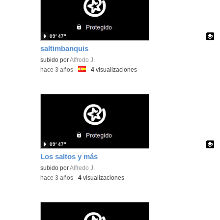
09′ 47″
saltimbanquis
Contenido educativo.
subido por
Alfredo J.
-
hace 3 años
-
Idioma:
-
4
visualizaciones
09′ 47″
Los saltos y más
Contenido educativo.
subido por
Alfredo J.
-
hace 3 años
-
4
visualizaciones