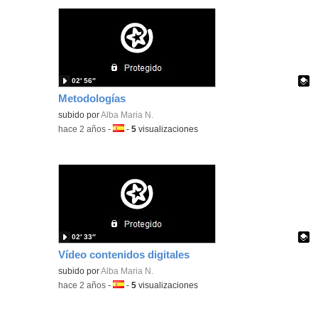
02′ 56″
Metodologías
Contenido educativo.
subido por
Alba Maria N.
-
hace 2 años
-
Idioma:
-
5
visualizaciones
02′ 33″
Vídeo contenidos digitales
Contenido educativo.
subido por
Alba Maria N.
-
hace 2 años
-
Idioma:
-
5
visualizaciones