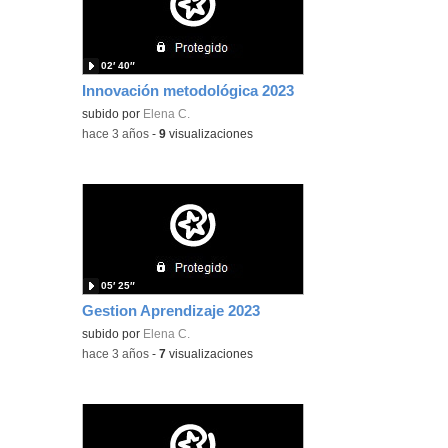
02′ 40″
Innovación metodológica 2023
subido por
Elena C.
-
hace 3 años
-
9
visualizaciones
05′ 25″
Gestion Aprendizaje 2023
subido por
Elena C.
-
hace 3 años
-
7
visualizaciones