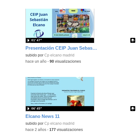
01′ 47″
Presentación CEIP Juan Sebastián Elcano 2025
Contenido educativo.
subido por
Cp elcano madrid
-
hace un año
-
90
visualizaciones
06′ 45″
Elcano News 11
Contenido educativo.
subido por
Cp elcano madrid
-
hace 2 años
-
177
visualizaciones