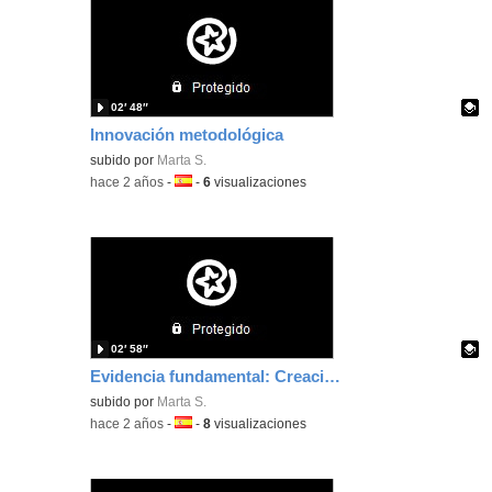
02′ 48″
Innovación metodológica
Contenido educativo.
subido por
Marta S.
-
hace 2 años
-
Idioma:
-
6
visualizaciones
02′ 58″
Evidencia fundamental: Creación de contenidos 3
Contenido educativo.
subido por
Marta S.
-
hace 2 años
-
Idioma:
-
8
visualizaciones