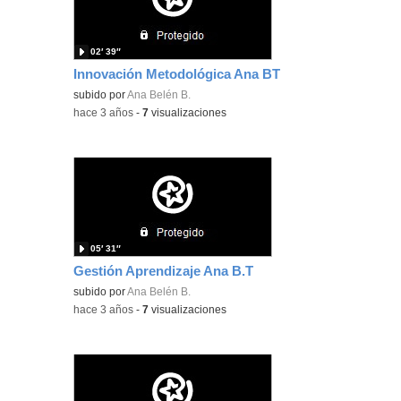
02′ 39″
Innovación Metodológica Ana BT
subido por
Ana Belén B.
-
hace 3 años
-
7
visualizaciones
05′ 31″
Gestión Aprendizaje Ana B.T
subido por
Ana Belén B.
-
hace 3 años
-
7
visualizaciones