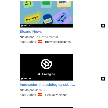
05′ 30″
Elcano News
Contenido educativo.
subido por
Cp elcano madrid
-
hace 2 años
-
Idioma:
-
109
visualizaciones
02′ 48″
Innovación metodológica subtitulado
Contenido educativo.
subido por
Marta S.
-
hace 2 años
-
Idioma:
-
7
visualizaciones