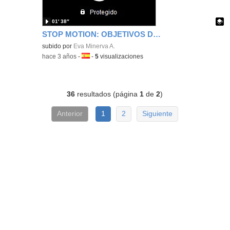
01′ 38″
STOP MOTION: OBJETIVOS DE SOSTENIBILIDAD
Contenido educativo.
subido por
Eva Minerva A.
-
hace 3 años
-
Idioma:
-
5
visualizaciones
36
resultados (página
1
de
2
)
Anterior
1
2
Siguiente