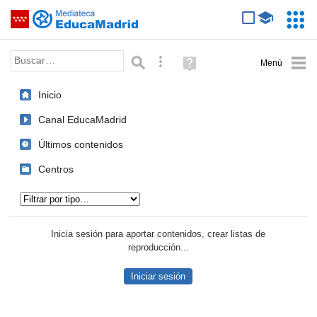
Mediateca de EducaMadrid
Saltar navegación
Servic
Educa
Palabra o frase:
Búsqueda avanzada
Ayuda
(en
ventana
Inicio
nueva)
Canal EducaMadrid
Últimos contenidos
Centros
Tipo de contenido:
Inicia sesión para aportar contenidos, crear listas de
reproducción...
Iniciar sesión