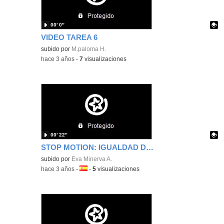
00′ 0″
VIDEO TAREA 6
Contenido educativo.
subido por
M.paloma H.
-
hace 3 años
-
7
visualizaciones
00′ 22″
STOP MOTION: IGUALDAD DE GENERO
Contenido educativo.
subido por
Eva Minerva A.
-
hace 3 años
-
Idioma:
-
5
visualizaciones