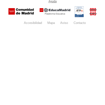
Ayuda
(en ventana nueva)
Certificación
Buzón
de
anónim
conformidad
del Pla
con el
Regiona
Esquema
contra l
Nacional de
Accesibilidad
Mapa
web
Aviso
legal
Contacto
Drogas 
Seguridad
la
(categoría
Comunid
MEDIA). El
de Madr
documento
se abrirá en
ventana
nueva.