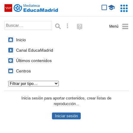
Mediateca de EducaMadrid
Saltar navegación
Servic
Educa
Palabra o frase:
Búsqueda avanzada
Ayuda
(en
ventana
Inicio
nueva)
Canal EducaMadrid
Últimos contenidos
Centros
Tipo de contenido:
Inicia sesión para aportar contenidos, crear listas de
reproducción...
Iniciar sesión