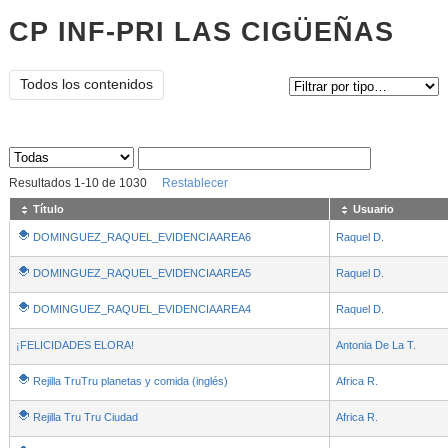
CP INF-PRI LAS CIGÜEÑAS
Tipo de contenido:
Todos los contenidos
Sus archivos
:
Resultados
1
-
10
de
1030
Restablecer
Título
Usuario
DOMINGUEZ_RAQUEL_EVIDENCIAAREA6
Raquel D.
DOMINGUEZ_RAQUEL_EVIDENCIAAREA5
Raquel D.
DOMINGUEZ_RAQUEL_EVIDENCIAAREA4
Raquel D.
¡FELICIDADES ELORA!
Antonia De La T.
Rejilla TruTru planetas y comida (inglés)
Africa R.
Rejilla Tru Tru Ciudad
Africa R.