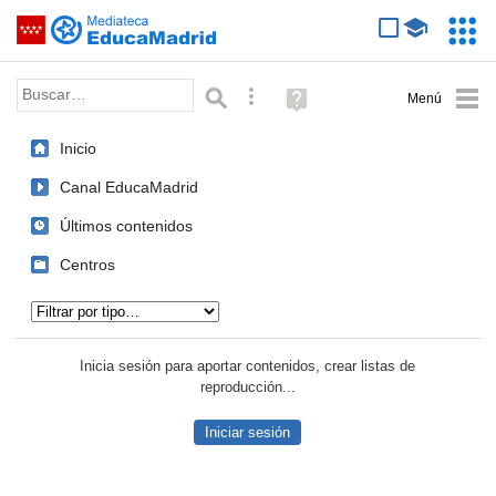
Mediateca de EducaMadrid
Saltar navegación
Servic
Educa
Palabra o frase:
Búsqueda avanzada
Ayuda
(en
ventana
Inicio
nueva)
Canal EducaMadrid
Últimos contenidos
Centros
Tipo de contenido:
Inicia sesión para aportar contenidos, crear listas de
reproducción...
Iniciar sesión