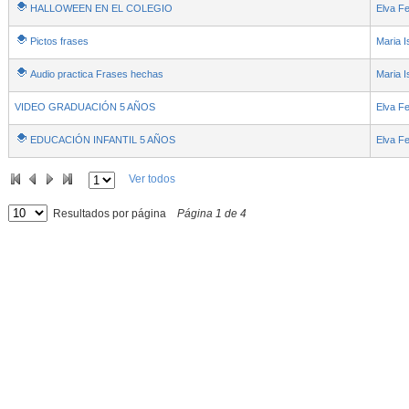
HALLOWEEN EN EL COLEGIO
Elva Fe
Pictos frases
Maria I
Audio practica Frases hechas
Maria I
VIDEO GRADUACIÓN 5 AÑOS
Elva Fe
EDUCACIÓN INFANTIL 5 AÑOS
Elva Fe
Ver todos
Resultados por página
Página
1
de
4