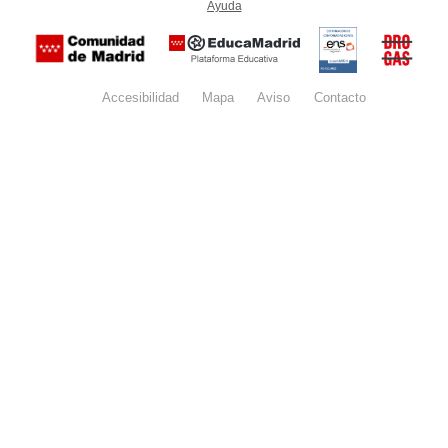
Ayuda
(en ventana nueva)
Certificación
Buzón
de
anónim
conformidad
del Pla
con el
Regiona
Esquema
contra l
Nacional de
Accesibilidad
Mapa
web
Aviso
legal
Contacto
Drogas 
Seguridad
la
(categoría
Comunid
MEDIA). El
de Madr
documento
se abrirá en
ventana
nueva.