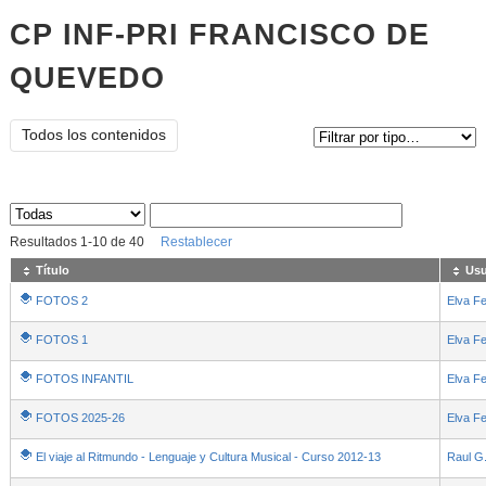
CP INF-PRI FRANCISCO DE
QUEVEDO
Tipo de contenido:
Todos los contenidos
Sus archivos
:
Resultados
1
-
10
de
40
Restablecer
Título
Usu
FOTOS 2
Elva Fe
FOTOS 1
Elva Fe
FOTOS INFANTIL
Elva Fe
FOTOS 2025-26
Elva Fe
El viaje al Ritmundo - Lenguaje y Cultura Musical - Curso 2012-13
Raul G