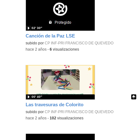
02′ 30″
Canción de la Paz LSE
subido por
CP INF-PRI FRANCISCO DE QUEVEDO
-
hace 2 años
-
6
visualizaciones
00′ 40″
Las travesuras de Colorito
Contenido educativo.
subido por
CP INF-PRI FRANCISCO DE QUEVEDO
-
hace 2 años
-
102
visualizaciones