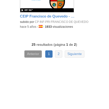
05′ 06″
CEIP Francisco de Quevedo - Visita Virtual
subido por
CP INF-PRI FRANCISCO DE QUEVEDO
-
hace 5 años
-
Idioma:
-
1933
visualizaciones
25
resultados (página
1
de
2
)
Anterior
1
2
Siguiente