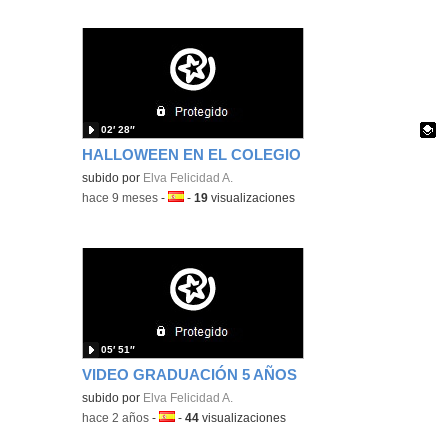
02′ 28″
HALLOWEEN EN EL COLEGIO
Contenido educativo.
subido por
Elva Felicidad A.
-
hace 9 meses
-
Idioma:
-
19
visualizaciones
05′ 51″
VIDEO GRADUACIÓN 5 AÑOS
subido por
Elva Felicidad A.
-
hace 2 años
-
Idioma:
-
44
visualizaciones