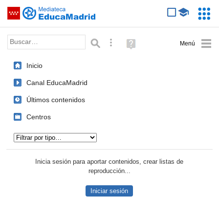
Mediateca de EducaMadrid
Saltar navegación
Servic
Educa
Palabra o frase:
Búsqueda avanzada
Ayuda
(en
ventana
Inicio
nueva)
Canal EducaMadrid
Últimos contenidos
Centros
Tipo de contenido:
Inicia sesión para aportar contenidos, crear listas de
reproducción...
Iniciar sesión