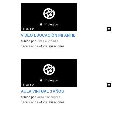
05′ 51″
VÍDEO EDUCACIÓN INFANTIL
Contenido educativo.
subido por
Elva Felicidad A.
-
hace 2 años
-
4
visualizaciones
03′ 56″
AULA VIRTUAL 3 AÑOS
Contenido educativo.
subido por
Yaiza Concepci A.
-
hace 2 años
-
4
visualizaciones