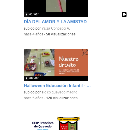
01′ 02″
DÍA DEL AMOR Y LA AMISTAD
Contenido educativo.
subido por
Yaiza Concepci A.
-
hace 4 años
-
50
visualizaciones
00′ 40″
Halloween Educación Infantil - CEIP Francisco de Quevedo
subido por
Tic cp quevedo madrid
-
hace 5 años
-
120
visualizaciones