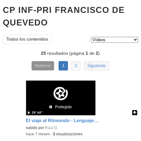
CP INF-PRI FRANCISCO DE
QUEVEDO
vídeos
Tipo de contenido:
Todos los contenidos
25
resultados (página
1
de
2
)
Anterior
1
2
Siguiente
29′ 44″
El viaje al Ritmundo - Lenguaje y Cultura Musical - Curso 2012-13
Contenido educativo.
subido por
Raul G.
-
hace 7 meses
-
3
visualizaciones