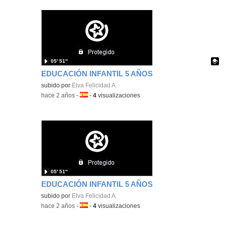
05′ 51″
EDUCACIÓN INFANTIL 5 AÑOS
Contenido educativo.
subido por
Elva Felicidad A.
-
hace 2 años
-
Idioma:
-
4
visualizaciones
05′ 51″
EDUCACIÓN INFANTIL 5 AÑOS
subido por
Elva Felicidad A.
-
hace 2 años
-
Idioma:
-
4
visualizaciones