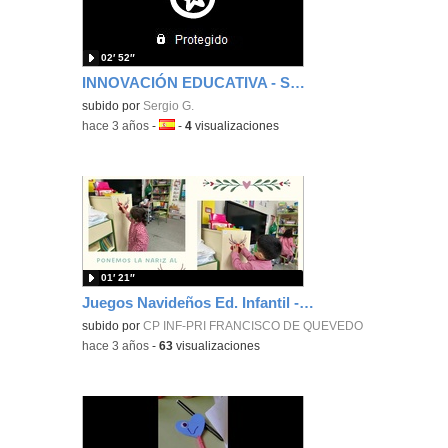
02′ 52″
INNOVACIÓN EDUCATIVA - SERGIO GARCIA ROSA
subido por
Sergio G.
-
hace 3 años
-
Idioma:
-
4
visualizaciones
01′ 21″
Juegos Navideños Ed. Infantil - CEIP Francisco de Quevedo
subido por
CP INF-PRI FRANCISCO DE QUEVEDO
-
hace 3 años
-
63
visualizaciones