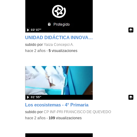
03′ 07″
UNIDAD DIDÁCTICA INNOVACIÓN EDUCATIVA
Contenido educativo.
subido por
Yaiza Concepci A.
-
hace 2 años
-
5
visualizaciones
01′ 55″
Los ecosistemas - 4° Primaria
Contenido educativo.
subido por
CP INF-PRI FRANCISCO DE QUEVEDO
-
hace 2 años
-
109
visualizaciones