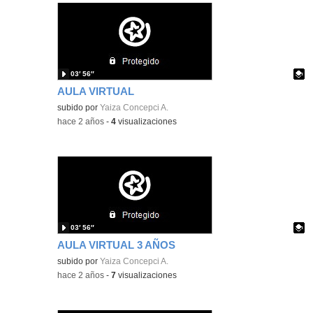
03′ 56″
AULA VIRTUAL
Contenido educativo.
subido por
Yaiza Concepci A.
-
hace 2 años
-
4
visualizaciones
03′ 56″
AULA VIRTUAL 3 AÑOS
Contenido educativo.
subido por
Yaiza Concepci A.
-
hace 2 años
-
7
visualizaciones