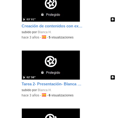
03′ 01″
Creación de contenidos con exeLearning- Blanca Hernández Sandoval
Contenido educativo.
subido por
Blanca H.
-
hace 3 años
-
Idioma:
-
5
visualizaciones
02′ 58″
Tarea 2- Presentación- Blanca Hernández Sandoval
Contenido educativo.
subido por
Blanca H.
-
hace 3 años
-
Idioma:
-
6
visualizaciones