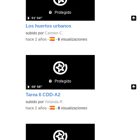
01′ 04″
Los huertos urbanos
Contenido educativo.
subido por
Carmen C.
-
hace 2 años
-
Idioma:
-
6
visualizaciones
08′ 58″
Tarea 6 CDD-A2
Contenido educativo.
subido por
Yolanda R.
-
hace 2 años
-
Idioma:
-
8
visualizaciones