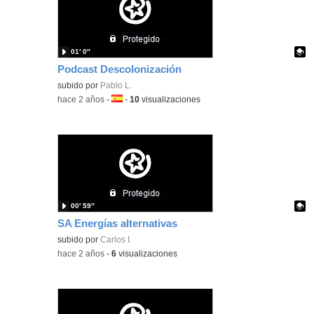
01′ 0″
Podcast Descolonización
Contenido educativo.
subido por
Pablo L.
-
hace 2 años
-
Idioma:
-
10
visualizaciones
00′ 59″
SA Energías alternativas
Contenido educativo.
subido por
Carlos I.
-
hace 2 años
-
6
visualizaciones