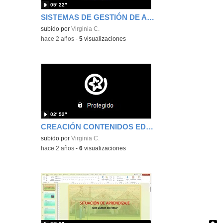
05′ 22″
SISTEMAS DE GESTIÓN DE APRENDIZAJE
subido por
Virginia C.
-
hace 2 años
-
5
visualizaciones
02′ 52″
CREACIÓN CONTENIDOS EDUCATIVOS
subido por
Virginia C.
-
hace 2 años
-
6
visualizaciones