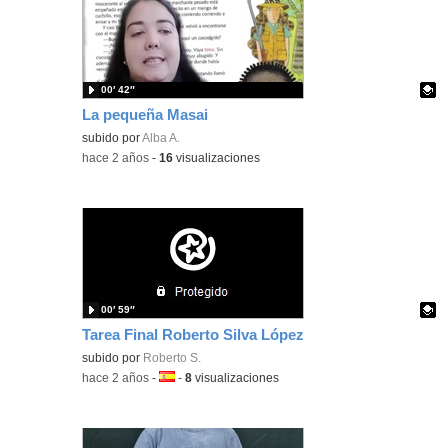
00′ 42″
La pequeña Masai
Contenido educativo.
subido por
Alba A.
-
hace 2 años
-
16
visualizaciones
00′ 59″
Tarea Final Roberto Silva López
Contenido educativo.
subido por
Roberto S.
-
hace 2 años
-
Idioma:
-
8
visualizaciones