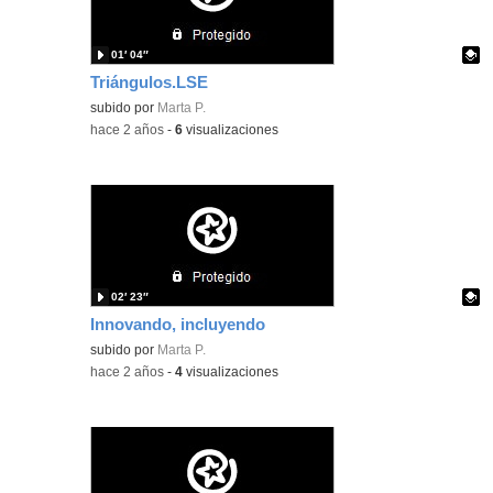
01′ 04″
Triángulos.LSE
Contenido educativo.
subido por
Marta P.
-
hace 2 años
-
6
visualizaciones
02′ 23″
Innovando, incluyendo
Contenido educativo.
subido por
Marta P.
-
hace 2 años
-
4
visualizaciones