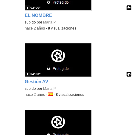
02′ 06″
EL NOMBRE
Contenido educativo.
subido por
Marta P.
-
hace 2 años
-
8
visualizaciones
04′ 53″
Gestión AV
Contenido educativo.
subido por
Marta P.
-
hace 2 años
-
Idioma:
-
8
visualizaciones