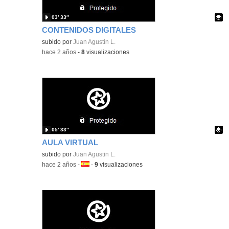
03′ 33″
CONTENIDOS DIGITALES
Contenido educativo.
subido por
Juan Agustin L.
-
hace 2 años
-
8
visualizaciones
05′ 33″
AULA VIRTUAL
Contenido educativo.
subido por
Juan Agustin L.
-
hace 2 años
-
Idioma:
-
9
visualizaciones