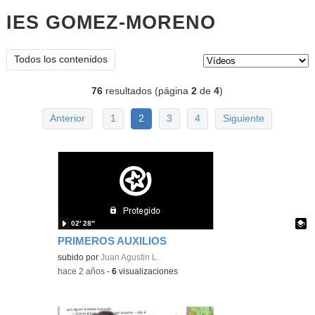
IES GOMEZ-MORENO
vídeos
Tipo de contenido:
Todos los contenidos
76
resultados (página
2
de
4
)
Anterior
1
2
3
4
Siguiente
02′ 28″
PRIMEROS AUXILIOS
Contenido educativo.
subido por
Juan Agustin L.
-
hace 2 años
-
6
visualizaciones