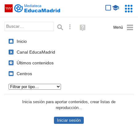
Mediateca de EducaMadrid
Saltar navegación
Servic
Educa
Palabra o frase:
Búsqueda avanzada
Ayuda
(en
ventana
Inicio
nueva)
Canal EducaMadrid
Últimos contenidos
Centros
Tipo de contenido:
Inicia sesión para aportar contenidos, crear listas de
reproducción...
Iniciar sesión