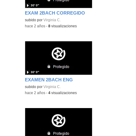
30′ 0″
EXAM 2BACH CORREGIDO
subido por
Virginia C.
-
hace 2 años
-
8
visualizaciones
30′ 0″
EXAMEN 2BACH ENG
subido por
Virginia C.
-
hace 2 años
-
4
visualizaciones