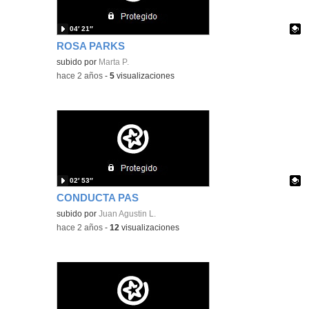
04′ 21″
ROSA PARKS
Contenido educativo.
subido por
Marta P.
-
hace 2 años
-
5
visualizaciones
02′ 53″
CONDUCTA PAS
Contenido educativo.
subido por
Juan Agustin L.
-
hace 2 años
-
12
visualizaciones