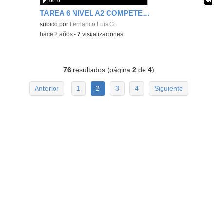
00′ 0″
TAREA 6 NIVEL A2 COMPETENCIA DIGITAL
Contenido educativo.
subido por
Fernando Luis G.
-
hace 2 años
-
7
visualizaciones
76
resultados (página
2
de
4
)
Anterior
1
2
3
4
Siguiente