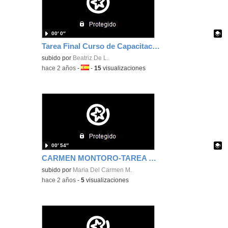
00′ 0″
Tarea Final Curso de Capacitación Beatriz de Lara
Contenido educativo.
subido por
Beatriz De L.
-
hace 2 años
-
Idioma:
-
15
visualizaciones
00′ 54″
CARMEN MONTORO-TAREA FINAL
Contenido educativo.
subido por
Maria Del Carmen M.
-
hace 2 años
-
5
visualizaciones