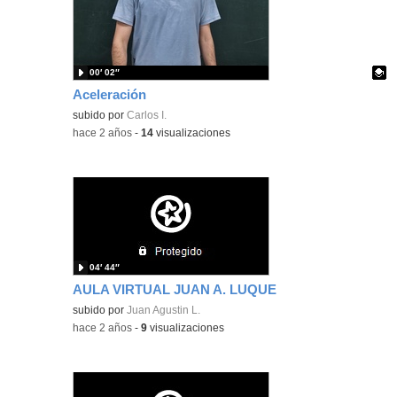
00′ 02″
Aceleración
Contenido educativo.
subido por
Carlos I.
-
hace 2 años
-
14
visualizaciones
04′ 44″
AULA VIRTUAL JUAN A. LUQUE
subido por
Juan Agustin L.
-
hace 2 años
-
9
visualizaciones