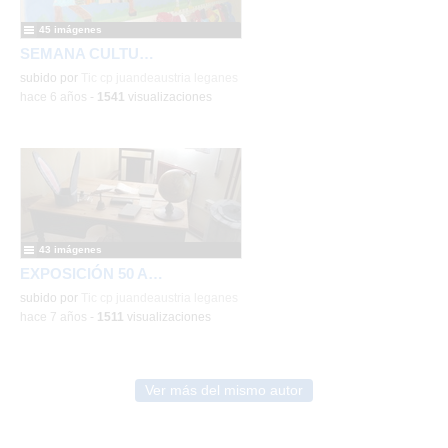
45 imágenes
SEMANA CULTURAL EDAD MEDIA
subido por
Tic cp juandeaustria leganes
-
hace 6 años
-
1541
visualizaciones
43 imágenes
EXPOSICIÓN 50 ANIVERSARIO
subido por
Tic cp juandeaustria leganes
-
hace 7 años
-
1511
visualizaciones
Ver más del mismo autor