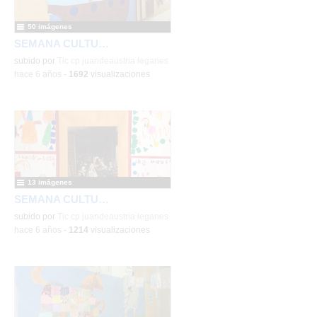
50 imágenes
SEMANA CULTURAL DE LOS CUENTOS
subido por
Tic cp juandeaustria leganes
-
hace 6 años
-
1692
visualizaciones
13 imágenes
SEMANA CULTURAL RENACENTISTA
subido por
Tic cp juandeaustria leganes
-
hace 6 años
-
1214
visualizaciones