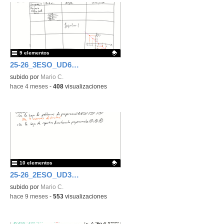
9 elementos
25-26_3ESO_UD6_Funciones y gráficas
Contenido educativo.
subido por
Mario C.
-
hace 4 meses
-
408
visualizaciones
10 elementos
25-26_2ESO_UD3_Proporcionalidad y porcentajes
Contenido educativo.
subido por
Mario C.
-
hace 9 meses
-
553
visualizaciones