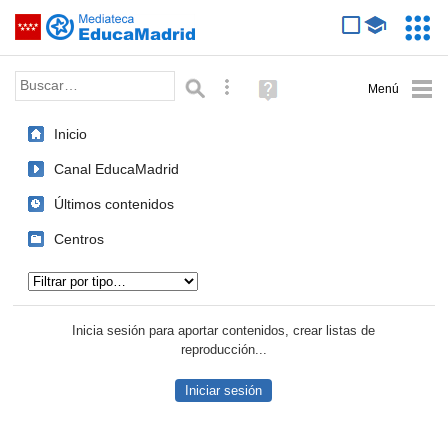
Mediateca de EducaMadrid
Saltar navegación
Servic
Educa
Palabra o frase:
Búsqueda avanzada
Ayuda
(en
ventana
Inicio
nueva)
Canal EducaMadrid
Últimos contenidos
Centros
Tipo de contenido:
Inicia sesión para aportar contenidos, crear listas de
reproducción...
Iniciar sesión