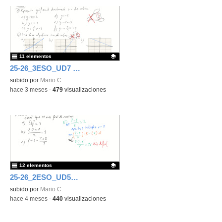
11 elementos
25-26_3ESO_UD7 Función lineal y cuadrática
Contenido educativo.
subido por
Mario C.
-
hace 3 meses
-
479
visualizaciones
12 elementos
25-26_2ESO_UD5_Ecuaciones
Contenido educativo.
subido por
Mario C.
-
hace 4 meses
-
440
visualizaciones