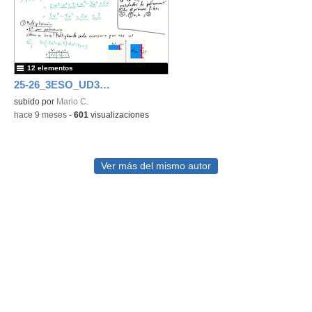
12 elementos
25-26_3ESO_UD3_Polinomios
subido por
Mario C.
-
hace 9 meses
-
601
visualizaciones
Ver más del mismo autor