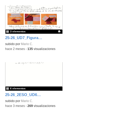
3 elementos
25-26_UD7_Figuras planas
Contenido educativo.
subido por
Mario C.
-
hace 2 meses
-
135
visualizaciones
6 elementos
25-26_2ESO_UD6_Sistemas de ecuaciones
subido por
Mario C.
-
hace 3 meses
-
269
visualizaciones