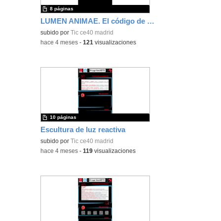
8 páginas
LUMEN ANIMAE. El código de las emociones
subido por
Tic ce40 madrid
-
hace 4 meses
-
121
visualizaciones
10 páginas
Escultura de luz reactiva
subido por
Tic ce40 madrid
-
hace 4 meses
-
119
visualizaciones