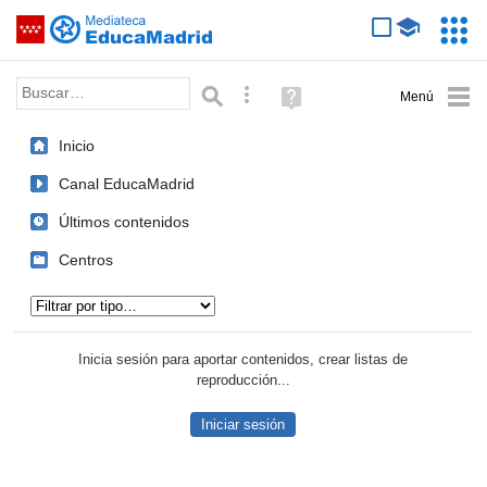
Mediateca de EducaMadrid
Saltar navegación
Servic
Educa
Palabra o frase:
Búsqueda avanzada
Ayuda
(en
ventana
Inicio
nueva)
Canal EducaMadrid
Últimos contenidos
Centros
Tipo de contenido:
Inicia sesión para aportar contenidos, crear listas de
reproducción...
Iniciar sesión