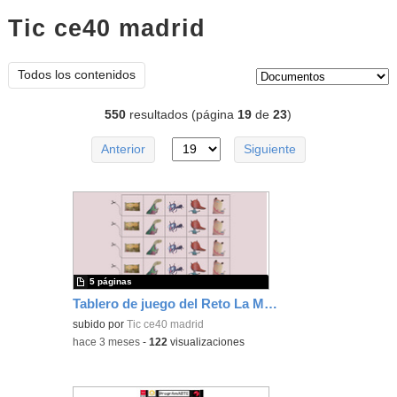
Tic ce40 madrid
documentos
Tipo de contenido:
Todos los contenidos
550
resultados (página
19
de
23
)
Anterior
Siguiente
5 páginas
Tablero de juego del Reto La Mosca Fosca
subido por
Tic ce40 madrid
-
hace 3 meses
-
122
visualizaciones