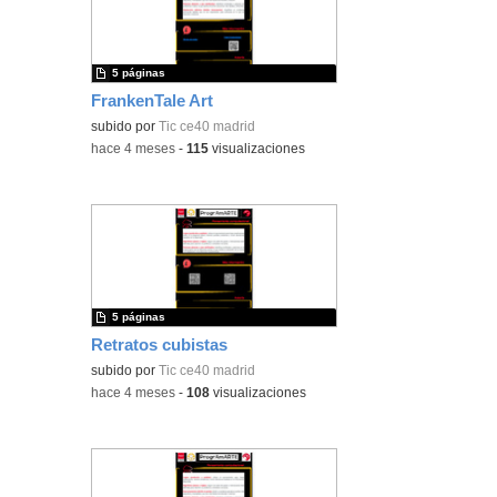
5 páginas
FrankenTale Art
subido por
Tic ce40 madrid
-
hace 4 meses
-
115
visualizaciones
5 páginas
Retratos cubistas
subido por
Tic ce40 madrid
-
hace 4 meses
-
108
visualizaciones