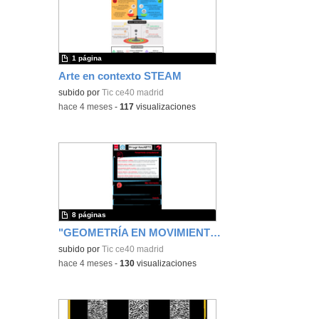
1 página
Arte en contexto STEAM
subido por
Tic ce40 madrid
-
hace 4 meses
-
117
visualizaciones
8 páginas
"GEOMETRÍA EN MOVIMIENTO: DIBUJAR COMO MARUJA MALLO CON MAQUEEN"
subido por
Tic ce40 madrid
-
hace 4 meses
-
130
visualizaciones