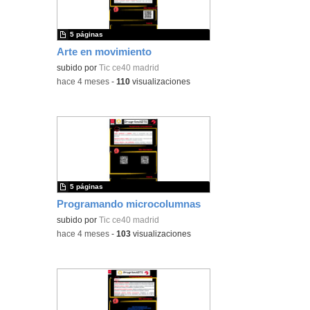
5 páginas
Arte en movimiento
subido por
Tic ce40 madrid
-
hace 4 meses
-
110
visualizaciones
5 páginas
Programando microcolumnas
subido por
Tic ce40 madrid
-
hace 4 meses
-
103
visualizaciones