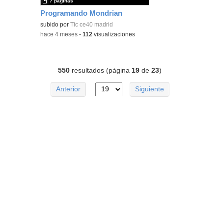
7 páginas
Programando Mondrian
subido por
Tic ce40 madrid
-
hace 4 meses
-
112
visualizaciones
550
resultados (página
19
de
23
)
Anterior
Siguiente