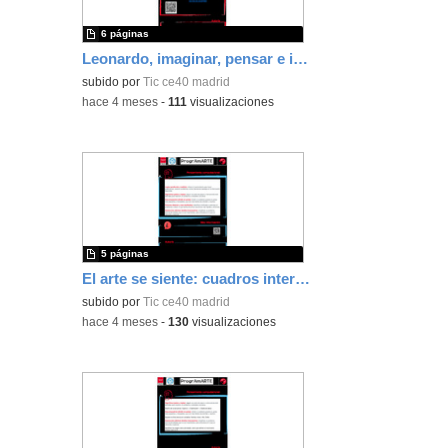
6 páginas
Leonardo, imaginar, pensar e inventar
subido por
Tic ce40 madrid
-
hace 4 meses
-
111
visualizaciones
5 páginas
El arte se siente: cuadros interactivos con Micro:Bit
subido por
Tic ce40 madrid
-
hace 4 meses
-
130
visualizaciones