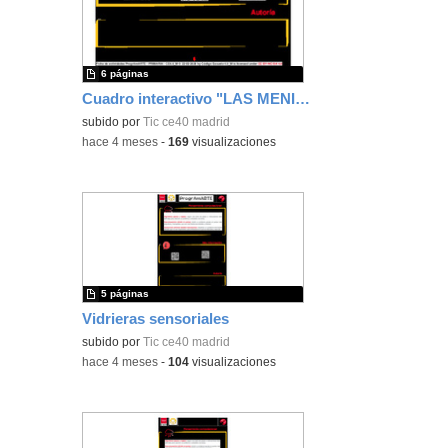
6 páginas
Cuadro interactivo "LAS MENINAS"
subido por
Tic ce40 madrid
-
hace 4 meses
-
169
visualizaciones
5 páginas
Vidrieras sensoriales
subido por
Tic ce40 madrid
-
hace 4 meses
-
104
visualizaciones