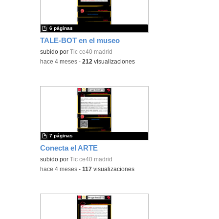
6 páginas
TALE-BOT en el museo
subido por
Tic ce40 madrid
-
hace 4 meses
-
212
visualizaciones
7 páginas
Conecta el ARTE
subido por
Tic ce40 madrid
-
hace 4 meses
-
117
visualizaciones