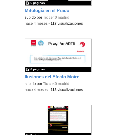
6 páginas
Mitología en el Prado
subido por
Tic ce40 madrid
-
hace 4 meses
-
117
visualizaciones
6 páginas
Ilusiones del Efecto Moiré
subido por
Tic ce40 madrid
-
hace 4 meses
-
113
visualizaciones