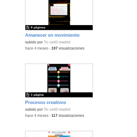
6 páginas
Amanecer en movimiento
subido por
Tic ce40 madrid
-
hace 4 meses
-
107
visualizaciones
1 página
Procesos creativos
subido por
Tic ce40 madrid
-
hace 4 meses
-
117
visualizaciones