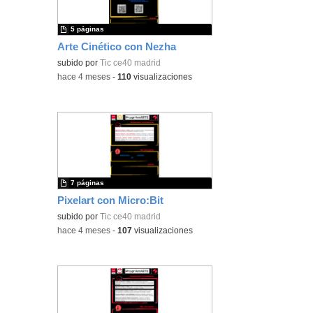
5 páginas
Arte Cinético con Nezha
subido por
Tic ce40 madrid
-
hace 4 meses
-
110
visualizaciones
7 páginas
Pixelart con Micro:Bit
subido por
Tic ce40 madrid
-
hace 4 meses
-
107
visualizaciones