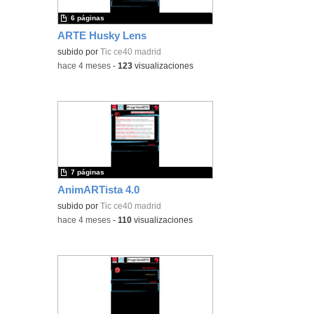
6 páginas
ARTE Husky Lens
subido por
Tic ce40 madrid
-
hace 4 meses
-
123
visualizaciones
7 páginas
AnimARTista 4.0
subido por
Tic ce40 madrid
-
hace 4 meses
-
110
visualizaciones