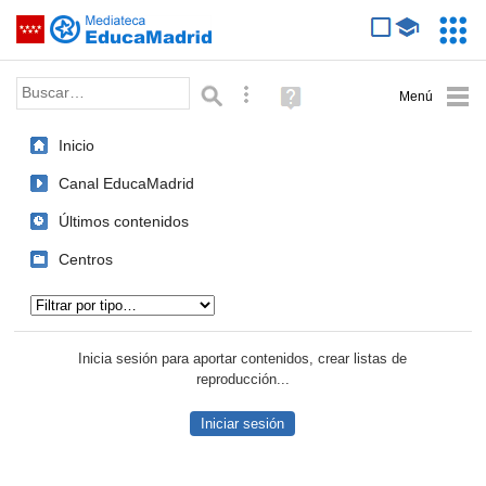
Mediateca de EducaMadrid
Saltar navegación
Servic
Educa
Palabra o frase:
Búsqueda avanzada
Ayuda
(en
ventana
Inicio
nueva)
Canal EducaMadrid
Últimos contenidos
Centros
Tipo de contenido:
Inicia sesión para aportar contenidos, crear listas de
reproducción...
Iniciar sesión