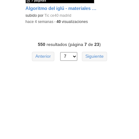
7 páginas
Algoritmo del iglú - materiales adicionales
subido por
Tic ce40 madrid
-
hace 4 semanas
-
40
visualizaciones
550
resultados (página
7
de
23
)
Anterior
Siguiente