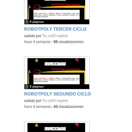
5 páginas
ROBOTPOLY TERCER CICLO
subido por
Tic ce40 madrid
-
hace 4 semanas
-
50
visualizaciones
5 páginas
ROBOTPOLY SEGUNDO CICLO
subido por
Tic ce40 madrid
-
hace 4 semanas
-
43
visualizaciones