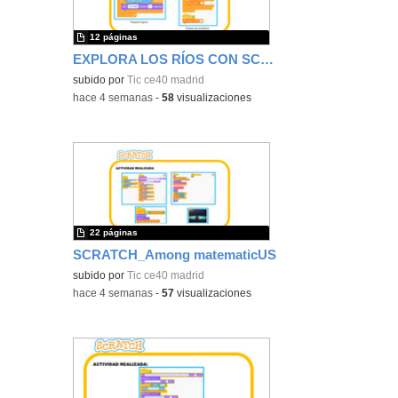
12 páginas
EXPLORA LOS RÍOS CON SCRATCH
subido por
Tic ce40 madrid
-
hace 4 semanas
-
58
visualizaciones
22 páginas
SCRATCH_Among matematicUS
subido por
Tic ce40 madrid
-
hace 4 semanas
-
57
visualizaciones