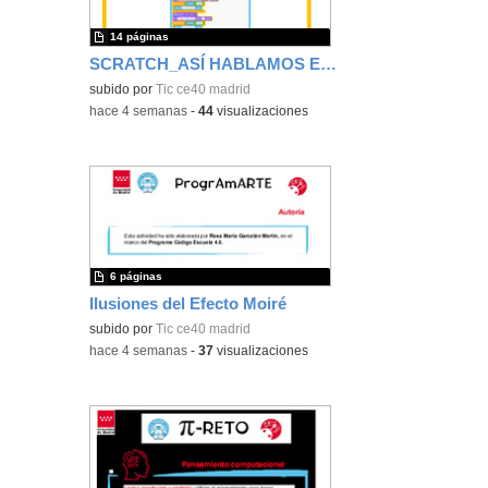
14 páginas
SCRATCH_ASÍ HABLAMOS EN ESPAÑA
subido por
Tic ce40 madrid
-
hace 4 semanas
-
44
visualizaciones
6 páginas
Ilusiones del Efecto Moiré
subido por
Tic ce40 madrid
-
hace 4 semanas
-
37
visualizaciones