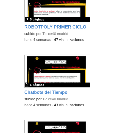
5 páginas
ROBOTPOLY PRIMER CICLO
subido por
Tic ce40 madrid
-
hace 4 semanas
-
47
visualizaciones
6 páginas
Chatbots del Tiempo
subido por
Tic ce40 madrid
-
hace 4 semanas
-
43
visualizaciones