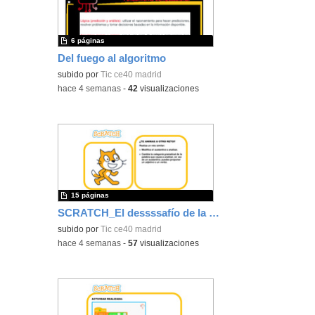
6 páginas
Del fuego al algoritmo
subido por
Tic ce40 madrid
-
hace 4 semanas
-
42
visualizaciones
15 páginas
SCRATCH_El dessssafío de la sssserpiente
subido por
Tic ce40 madrid
-
hace 4 semanas
-
57
visualizaciones