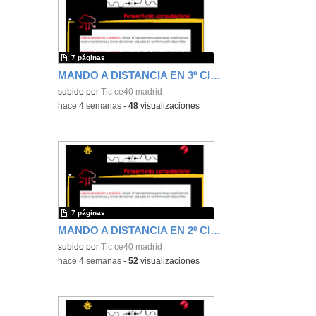
7 páginas
MANDO A DISTANCIA EN 3º CICLO DE PRIMARIA
subido por
Tic ce40 madrid
-
hace 4 semanas
-
48
visualizaciones
7 páginas
MANDO A DISTANCIA EN 2º CICLO DE PRIMARIA
subido por
Tic ce40 madrid
-
hace 4 semanas
-
52
visualizaciones