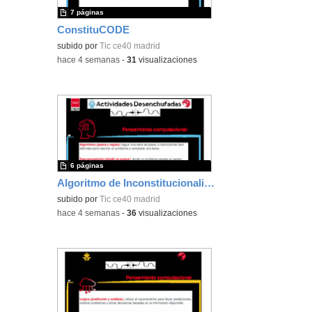
7 páginas
ConstituCODE
subido por
Tic ce40 madrid
-
hace 4 semanas
-
31
visualizaciones
6 páginas
Algoritmo de Inconstitucionalidad
subido por
Tic ce40 madrid
-
hace 4 semanas
-
36
visualizaciones