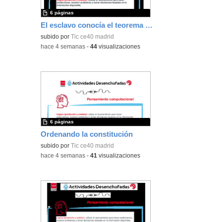
6 páginas
El esclavo conocía el teorema de Pitágoras
subido por
Tic ce40 madrid
-
hace 4 semanas
-
44
visualizaciones
6 páginas
Ordenando la constitución
subido por
Tic ce40 madrid
-
hace 4 semanas
-
41
visualizaciones