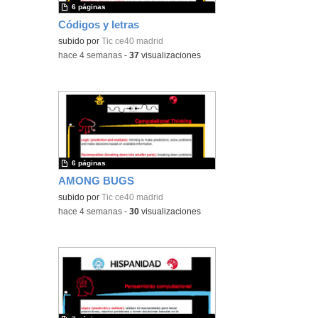
6 páginas
Códigos y letras
subido por
Tic ce40 madrid
-
hace 4 semanas
-
37
visualizaciones
6 páginas
AMONG BUGS
subido por
Tic ce40 madrid
-
hace 4 semanas
-
30
visualizaciones