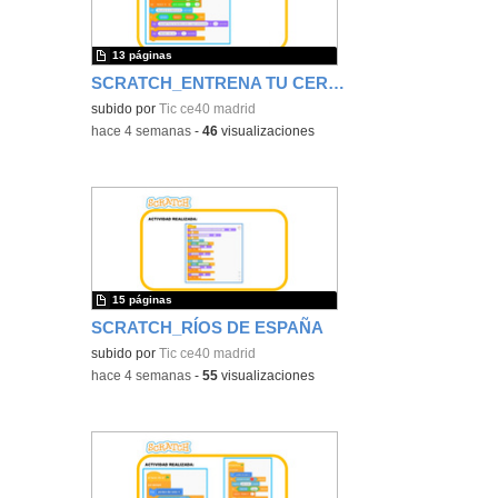
13 páginas
SCRATCH_ENTRENA TU CEREBRO
subido por
Tic ce40 madrid
-
hace 4 semanas
-
46
visualizaciones
15 páginas
SCRATCH_RÍOS DE ESPAÑA
subido por
Tic ce40 madrid
-
hace 4 semanas
-
55
visualizaciones