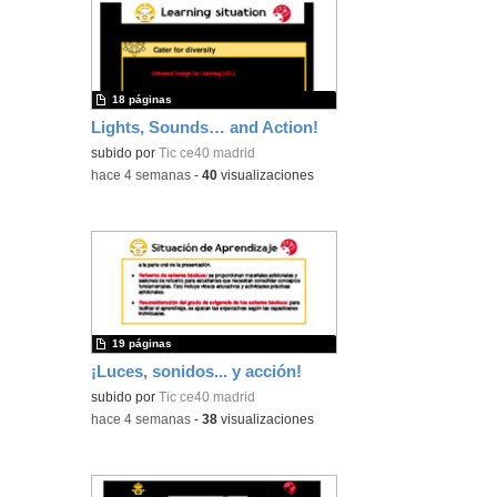
18 páginas
Lights, Sounds… and Action!
subido por
Tic ce40 madrid
-
hace 4 semanas
-
40
visualizaciones
19 páginas
¡Luces, sonidos... y acción!
subido por
Tic ce40 madrid
-
hace 4 semanas
-
38
visualizaciones