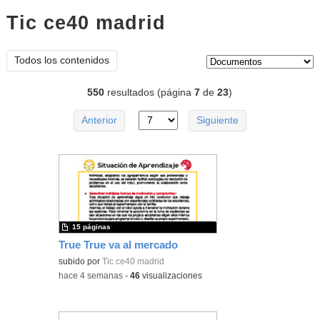
Tic ce40 madrid
documentos
Tipo de contenido:
Todos los contenidos
550
resultados (página
7
de
23
)
Anterior
Siguiente
15 páginas
True True va al mercado
subido por
Tic ce40 madrid
-
hace 4 semanas
-
46
visualizaciones