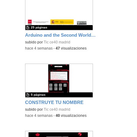
25 páginas
Arduino and the Second World War
subido por
Tic ce40 madrid
-
hace 4 semanas
-
47
visualizaciones
5 páginas
CONSTRUYE TU NOMBRE
subido por
Tic ce40 madrid
-
hace 4 semanas
-
40
visualizaciones