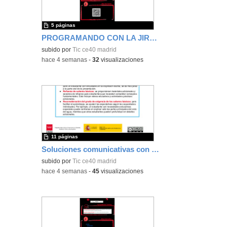
5 páginas
PROGRAMANDO CON LA JIRAFA CHUFA
subido por
Tic ce40 madrid
-
hace 4 semanas
-
32
visualizaciones
11 páginas
Soluciones comunicativas con Micro:Bit
subido por
Tic ce40 madrid
-
hace 4 semanas
-
45
visualizaciones