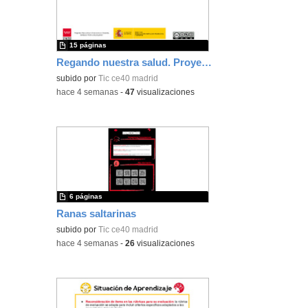
15 páginas
Regando nuestra salud. Proyecto científico con Micro:Bit.
subido por
Tic ce40 madrid
-
hace 4 semanas
-
47
visualizaciones
6 páginas
Ranas saltarinas
subido por
Tic ce40 madrid
-
hace 4 semanas
-
26
visualizaciones