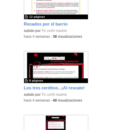
12 páginas
Recados por el barrio
subido por
Tic ce40 madrid
-
hace 4 semanas
-
38
visualizaciones
6 páginas
Los tres cerditos...¡Al rescate!
subido por
Tic ce40 madrid
-
hace 4 semanas
-
40
visualizaciones