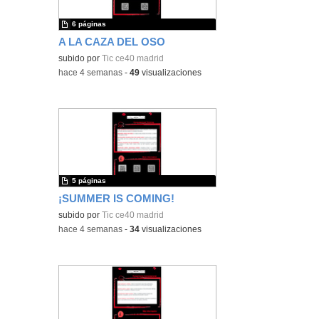
6 páginas
A LA CAZA DEL OSO
subido por
Tic ce40 madrid
-
hace 4 semanas
-
49
visualizaciones
5 páginas
¡SUMMER IS COMING!
subido por
Tic ce40 madrid
-
hace 4 semanas
-
34
visualizaciones