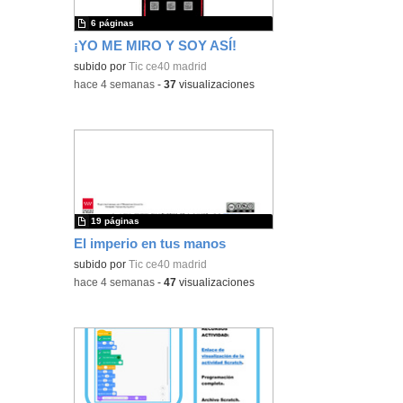
6 páginas
¡YO ME MIRO Y SOY ASÍ!
subido por
Tic ce40 madrid
-
hace 4 semanas
-
37
visualizaciones
19 páginas
El imperio en tus manos
subido por
Tic ce40 madrid
-
hace 4 semanas
-
47
visualizaciones