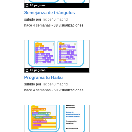
16 páginas
Semejanza de triángulos
subido por
Tic ce40 madrid
-
hace 4 semanas
-
38
visualizaciones
10 páginas
Programa tu Haiku
subido por
Tic ce40 madrid
-
hace 4 semanas
-
50
visualizaciones