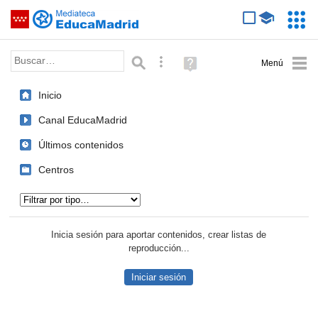
Mediateca de EducaMadrid
Saltar navegación
Servic
Educa
Palabra o frase:
Búsqueda avanzada
Ayuda
(en
ventana
Inicio
nueva)
Canal EducaMadrid
Últimos contenidos
Centros
Tipo de contenido:
Inicia sesión para aportar contenidos, crear listas de
reproducción...
Iniciar sesión