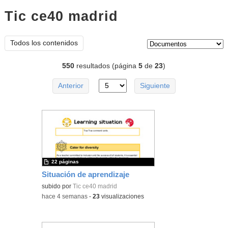
Tic ce40 madrid
documentos
Tipo de contenido:
Todos los contenidos
550
resultados (página
5
de
23
)
Anterior
Siguiente
22 páginas
Situación de aprendizaje
subido por
Tic ce40 madrid
-
hace 4 semanas
-
23
visualizaciones