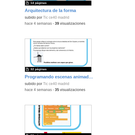
14 páginas
Arquitectura de la forma
subido por
Tic ce40 madrid
-
hace 4 semanas
-
39
visualizaciones
32 páginas
Programando escenas animadas, Cratch
subido por
Tic ce40 madrid
-
hace 4 semanas
-
35
visualizaciones