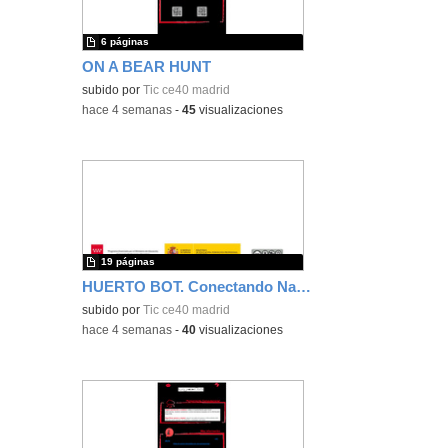
6 páginas
ON A BEAR HUNT
subido por
Tic ce40 madrid
-
hace 4 semanas
-
45
visualizaciones
19 páginas
HUERTO BOT. Conectando Naturaleza y Tecnología
subido por
Tic ce40 madrid
-
hace 4 semanas
-
40
visualizaciones