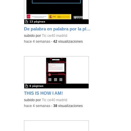
13 páginas
De palabra en palabra por la placa Micro:Bit
subido por
Tic ce40 madrid
-
hace 4 semanas
-
42
visualizaciones
6 páginas
THIS IS HOW I AM!
subido por
Tic ce40 madrid
-
hace 4 semanas
-
38
visualizaciones