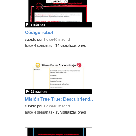
5 páginas
Código robot
subido por
Tic ce40 madrid
-
hace 4 semanas
-
34
visualizaciones
21 páginas
Misión True True: Descubriendo el Sistema Solar
subido por
Tic ce40 madrid
-
hace 4 semanas
-
35
visualizaciones