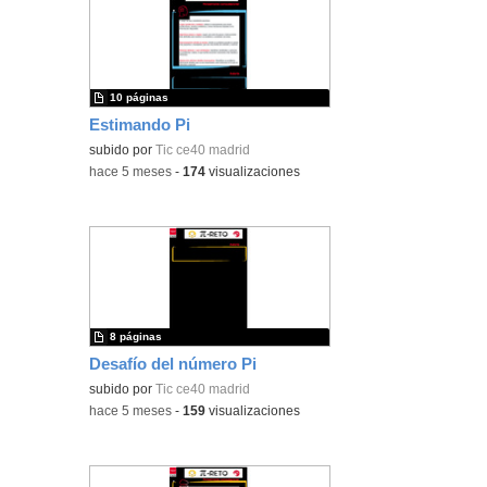
10 páginas
Estimando Pi
subido por
Tic ce40 madrid
-
hace 5 meses
-
174
visualizaciones
8 páginas
Desafío del número Pi
subido por
Tic ce40 madrid
-
hace 5 meses
-
159
visualizaciones