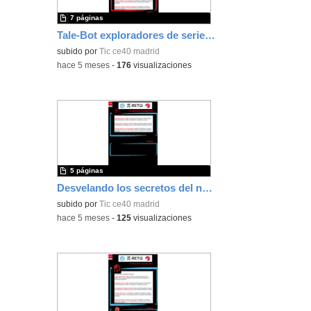
7 páginas
Tale-Bot exploradores de series numéricas
subido por
Tic ce40 madrid
-
hace 5 meses
-
176
visualizaciones
5 páginas
Desvelando los secretos del número Pi
subido por
Tic ce40 madrid
-
hace 5 meses
-
125
visualizaciones