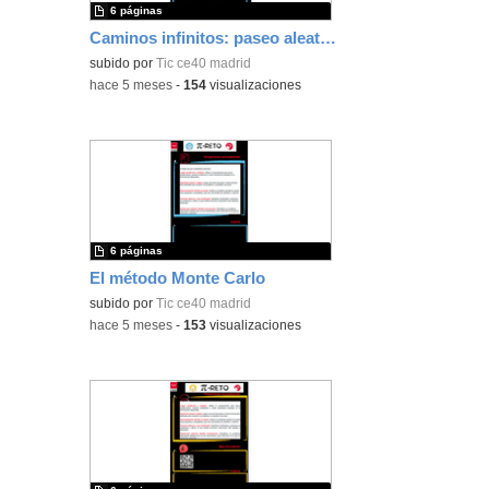
6 páginas
Caminos infinitos: paseo aleatorio hacia Pi
subido por
Tic ce40 madrid
-
hace 5 meses
-
154
visualizaciones
6 páginas
El método Monte Carlo
subido por
Tic ce40 madrid
-
hace 5 meses
-
153
visualizaciones