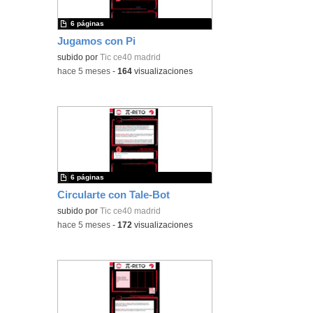
6 páginas
Jugamos con Pi
subido por
Tic ce40 madrid
-
hace 5 meses
-
164
visualizaciones
6 páginas
Circularte con Tale-Bot
subido por
Tic ce40 madrid
-
hace 5 meses
-
172
visualizaciones