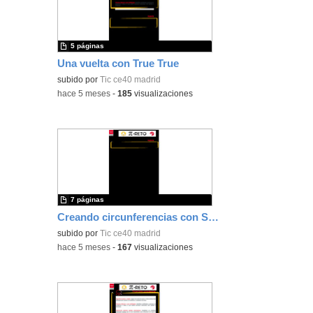
5 páginas
Una vuelta con True True
subido por
Tic ce40 madrid
-
hace 5 meses
-
185
visualizaciones
7 páginas
Creando circunferencias con Scratch
subido por
Tic ce40 madrid
-
hace 5 meses
-
167
visualizaciones