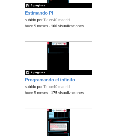
9 páginas
Estimando PI
subido por
Tic ce40 madrid
-
hace 5 meses
-
160
visualizaciones
7 páginas
Programando el infinito
subido por
Tic ce40 madrid
-
hace 5 meses
-
175
visualizaciones