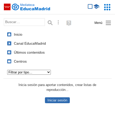
Mediateca de EducaMadrid
Saltar navegación
Servic
Educa
Palabra o frase:
Búsqueda avanzada
Ayuda
(en
ventana
Inicio
nueva)
Canal EducaMadrid
Últimos contenidos
Centros
Tipo de contenido:
Inicia sesión para aportar contenidos, crear listas de
reproducción...
Iniciar sesión