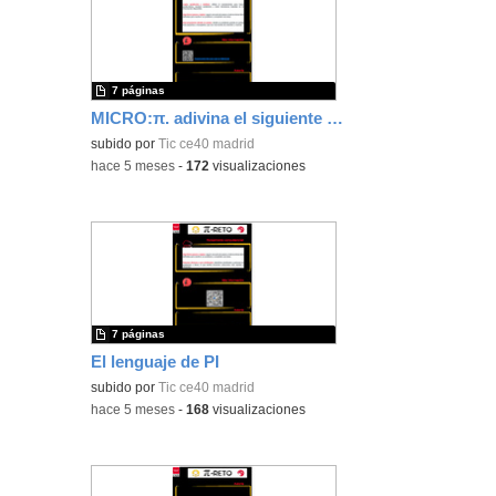
7 páginas
MICRO:π. adivina el siguiente dígito de PI
subido por
Tic ce40 madrid
-
hace 5 meses
-
172
visualizaciones
7 páginas
El lenguaje de PI
subido por
Tic ce40 madrid
-
hace 5 meses
-
168
visualizaciones