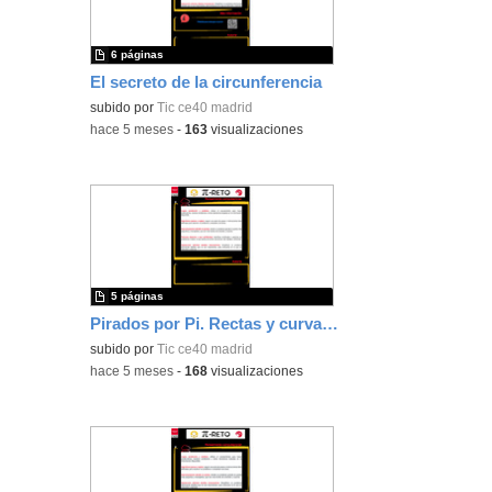
6 páginas
El secreto de la circunferencia
subido por
Tic ce40 madrid
-
hace 5 meses
-
163
visualizaciones
5 páginas
Pirados por Pi. Rectas y curvas con True True
subido por
Tic ce40 madrid
-
hace 5 meses
-
168
visualizaciones