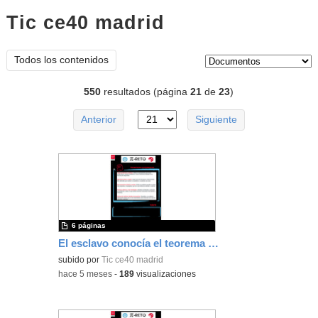
Tic ce40 madrid
documentos
Tipo de contenido:
Todos los contenidos
550
resultados (página
21
de
23
)
Anterior
Siguiente
6 páginas
El esclavo conocía el teorema de Pitágoras
subido por
Tic ce40 madrid
-
hace 5 meses
-
189
visualizaciones