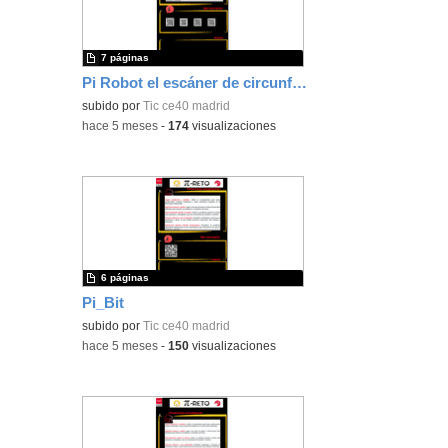
7 páginas
Pi Robot el escáner de circunferencias
subido por
Tic ce40 madrid
-
hace 5 meses
-
174
visualizaciones
6 páginas
Pi_Bit
subido por
Tic ce40 madrid
-
hace 5 meses
-
150
visualizaciones