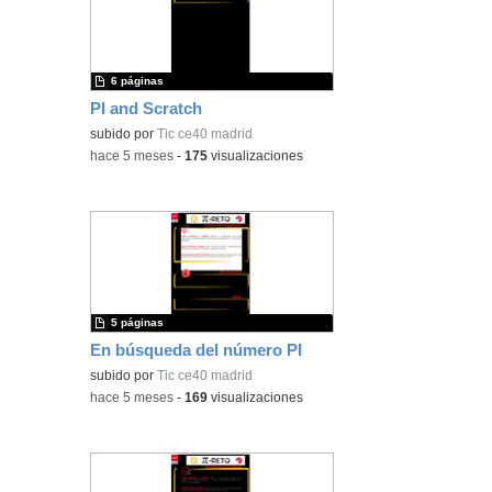
6 páginas
PI and Scratch
subido por
Tic ce40 madrid
-
hace 5 meses
-
175
visualizaciones
5 páginas
En búsqueda del número PI
subido por
Tic ce40 madrid
-
hace 5 meses
-
169
visualizaciones