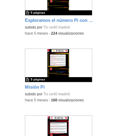
5 páginas
Exploramos el número Pi con Micro:Bit
subido por
Tic ce40 madrid
-
hace 5 meses
-
224
visualizaciones
5 páginas
Misión Pi
subido por
Tic ce40 madrid
-
hace 5 meses
-
160
visualizaciones