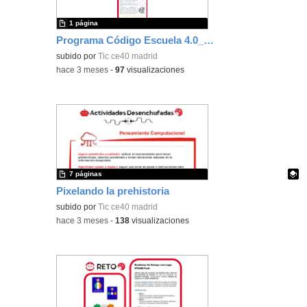
1 página
Programa Código Escuela 4.0_Madrid
subido por
Tic ce40 madrid
-
hace 3 meses
-
97
visualizaciones
7 páginas
Pixelando la prehistoria
Contenido educativo.
subido por
Tic ce40 madrid
-
hace 3 meses
-
138
visualizaciones