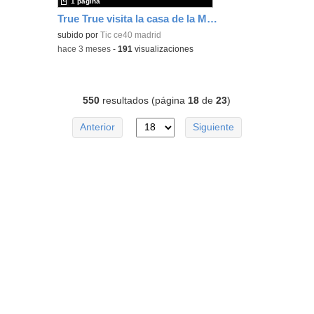
1 página
True True visita la casa de la Mosca Fosca
subido por
Tic ce40 madrid
-
hace 3 meses
-
191
visualizaciones
550
resultados (página
18
de
23
)
Anterior
Siguiente