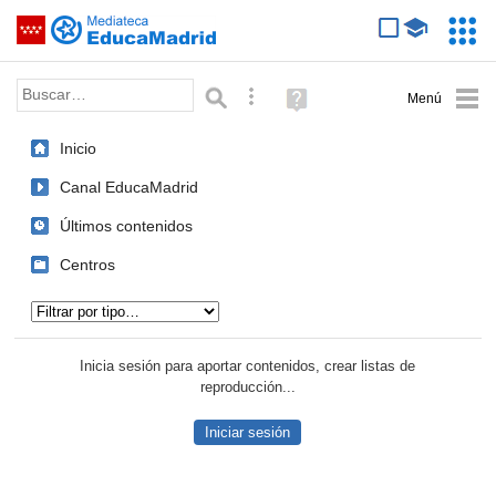
Mediateca de EducaMadrid
Saltar navegación
Servic
Educa
Palabra o frase:
Búsqueda avanzada
Ayuda
(en
ventana
Inicio
nueva)
Canal EducaMadrid
Últimos contenidos
Centros
Tipo de contenido:
Inicia sesión para aportar contenidos, crear listas de
reproducción...
Iniciar sesión