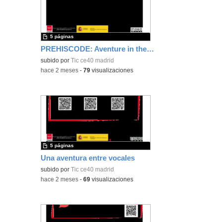
5 páginas
PREHISCODE: Aventure in the stonge age
subido por
Tic ce40 madrid
-
hace 2 meses
-
79
visualizaciones
5 páginas
Una aventura entre vocales
subido por
Tic ce40 madrid
-
hace 2 meses
-
69
visualizaciones