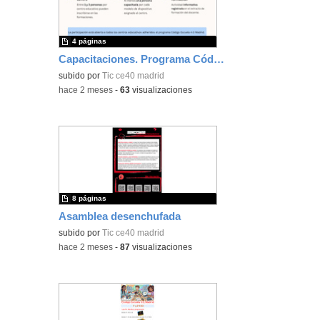
4 páginas
Capacitaciones. Programa Código Escuela 4.0_Madrid
subido por
Tic ce40 madrid
-
hace 2 meses
-
63
visualizaciones
8 páginas
Asamblea desenchufada
subido por
Tic ce40 madrid
-
hace 2 meses
-
87
visualizaciones