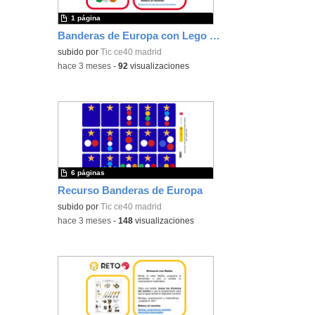
1 página
Banderas de Europa con Lego STEAM Park
subido por
Tic ce40 madrid
-
hace 3 meses
-
92
visualizaciones
6 páginas
Recurso Banderas de Europa
subido por
Tic ce40 madrid
-
hace 3 meses
-
148
visualizaciones