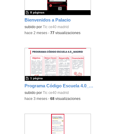
8 páginas
Bienvenidos a Palacio
subido por
Tic ce40 madrid
-
hace 2 meses
-
77
visualizaciones
1 página
Programa Código Escuela 4.0_Madrid
subido por
Tic ce40 madrid
-
hace 3 meses
-
68
visualizaciones