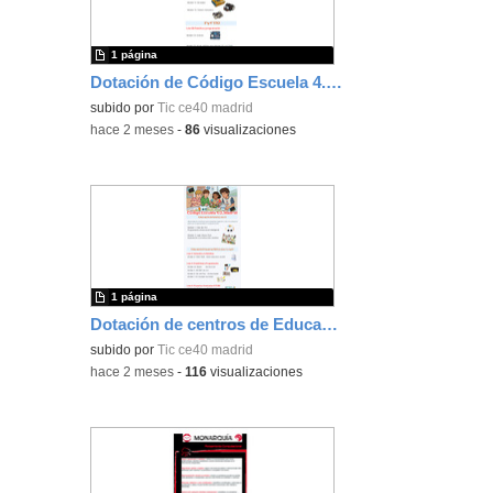
1 página
Dotación de Código Escuela 4.0_Madrid para Educación Secundaria Obligatoria
subido por
Tic ce40 madrid
-
hace 2 meses
-
86
visualizaciones
1 página
Dotación de centros de Educación Infantil, Primaria y Especial
subido por
Tic ce40 madrid
-
hace 2 meses
-
116
visualizaciones