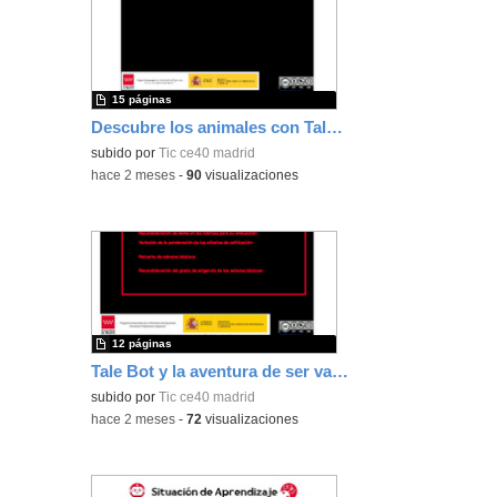
15 páginas
Descubre los animales con Tale Bot
subido por
Tic ce40 madrid
-
hace 2 meses
-
90
visualizaciones
12 páginas
Tale Bot y la aventura de ser valiente
subido por
Tic ce40 madrid
-
hace 2 meses
-
72
visualizaciones