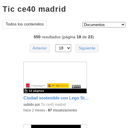
Tic ce40 madrid
documentos
Tipo de contenido:
Todos los contenidos
550
resultados (página
18
de
23
)
Anterior
Siguiente
12 páginas
Ciudad sostenible con Lego Steam Park
subido por
Tic ce40 madrid
-
hace 2 meses
-
87
visualizaciones