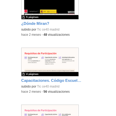
5 páginas
¿Dónde Miran?
subido por
Tic ce40 madrid
-
hace 2 meses
-
48
visualizaciones
4 páginas
Capacitaciones. Código Escuela 4.0_Madrid
subido por
Tic ce40 madrid
-
hace 2 meses
-
56
visualizaciones