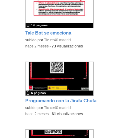
14 páginas
Tale Bot se emociona
subido por
Tic ce40 madrid
-
hace 2 meses
-
73
visualizaciones
5 páginas
Programando con la Jirafa Chufa
subido por
Tic ce40 madrid
-
hace 2 meses
-
61
visualizaciones