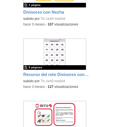
1 página
Divisores con Nezha
subido por
Tic ce40 madrid
-
hace 3 meses
-
107
visualizaciones
9 páginas
Recurso del reto Divisores con Nezha
subido por
Tic ce40 madrid
-
hace 3 meses
-
127
visualizaciones