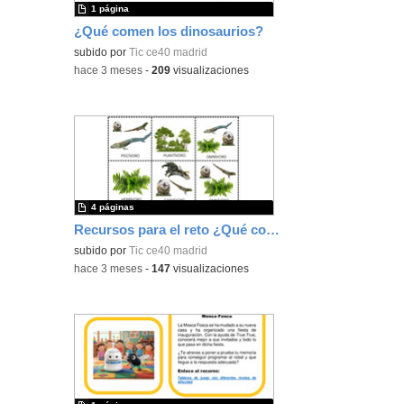
1 página
¿Qué comen los dinosaurios?
subido por
Tic ce40 madrid
-
hace 3 meses
-
209
visualizaciones
4 páginas
Recursos para el reto ¿Qué comen los dinosaurios?
subido por
Tic ce40 madrid
-
hace 3 meses
-
147
visualizaciones