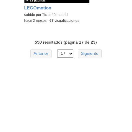
12 páginas
LEGOmotion
subido por
Tic ce40 madrid
-
hace 2 meses
-
67
visualizaciones
550
resultados (página
17
de
23
)
Anterior
Siguiente