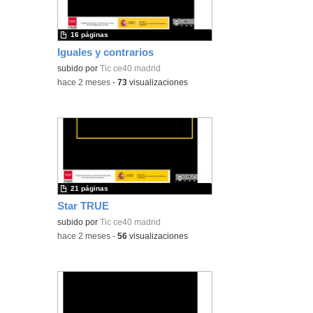
16 páginas
Iguales y contrarios
subido por
Tic ce40 madrid
-
hace 2 meses
-
73
visualizaciones
21 páginas
Star TRUE
subido por
Tic ce40 madrid
-
hace 2 meses
-
56
visualizaciones