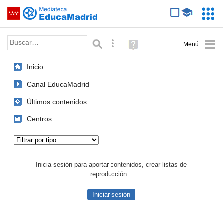
Mediateca de EducaMadrid
Saltar navegación
Servic
Educa
Palabra o frase:
Búsqueda avanzada
Ayuda
(en
ventana
Inicio
nueva)
Canal EducaMadrid
Últimos contenidos
Centros
Tipo de contenido:
Inicia sesión para aportar contenidos, crear listas de
reproducción...
Iniciar sesión