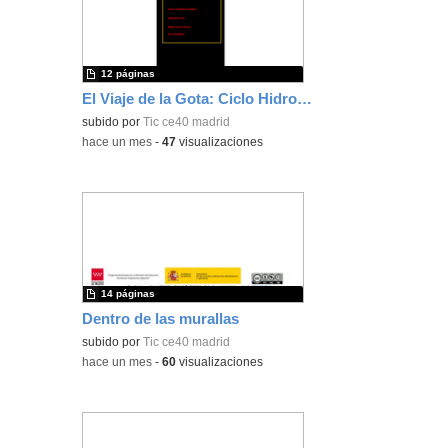
12 páginas
El Viaje de la Gota: Ciclo Hidrológico STEAM
subido por
Tic ce40 madrid
-
hace un mes
-
47
visualizaciones
14 páginas
Dentro de las murallas
subido por
Tic ce40 madrid
-
hace un mes
-
60
visualizaciones