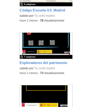
6 páginas
Código Escuela 4.0_Madrid
subido por
Tic ce40 madrid
-
hace 2 meses
-
76
visualizaciones
7 páginas
Exploradores del patrimonio
subido por
Tic ce40 madrid
-
hace 2 meses
-
73
visualizaciones