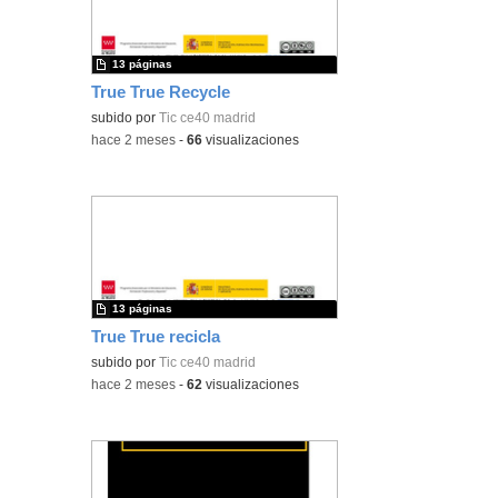
13 páginas
True True Recycle
subido por
Tic ce40 madrid
-
hace 2 meses
-
66
visualizaciones
13 páginas
True True recicla
subido por
Tic ce40 madrid
-
hace 2 meses
-
62
visualizaciones