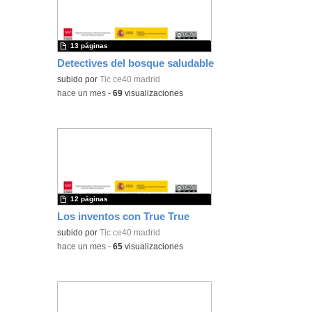
13 páginas
Detectives del bosque saludable
subido por
Tic ce40 madrid
-
hace un mes
-
69
visualizaciones
12 páginas
Los inventos con True True
subido por
Tic ce40 madrid
-
hace un mes
-
65
visualizaciones