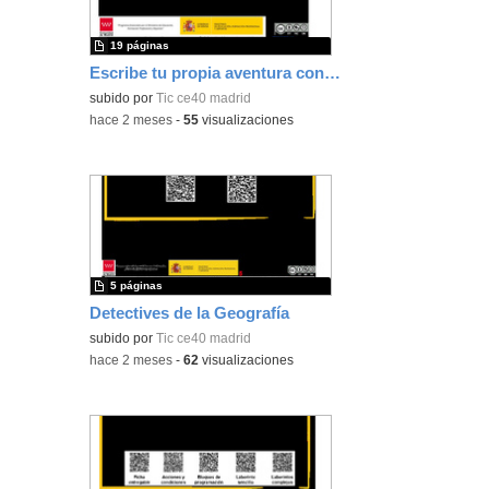
19 páginas
Escribe tu propia aventura con True True
subido por
Tic ce40 madrid
-
hace 2 meses
-
55
visualizaciones
5 páginas
Detectives de la Geografía
subido por
Tic ce40 madrid
-
hace 2 meses
-
62
visualizaciones