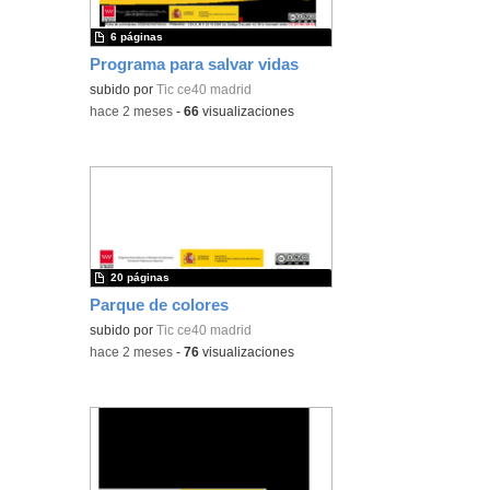
6 páginas
Programa para salvar vidas
subido por
Tic ce40 madrid
-
hace 2 meses
-
66
visualizaciones
20 páginas
Parque de colores
subido por
Tic ce40 madrid
-
hace 2 meses
-
76
visualizaciones