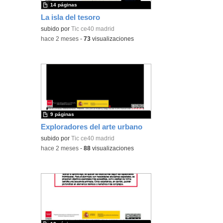
14 páginas
La isla del tesoro
subido por
Tic ce40 madrid
-
hace 2 meses
-
73
visualizaciones
9 páginas
Exploradores del arte urbano
subido por
Tic ce40 madrid
-
hace 2 meses
-
88
visualizaciones