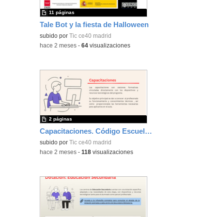
11 páginas
Tale Bot y la fiesta de Halloween
subido por
Tic ce40 madrid
-
hace 2 meses
-
64
visualizaciones
2 páginas
Capacitaciones. Código Escuela 4.0_Madrid
subido por
Tic ce40 madrid
-
hace 2 meses
-
118
visualizaciones