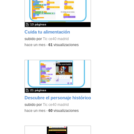
13 páginas
Cuida tu alimentación
subido por
Tic ce40 madrid
-
hace un mes
-
61
visualizaciones
21 páginas
Descubre el personaje histórico
subido por
Tic ce40 madrid
-
hace un mes
-
60
visualizaciones