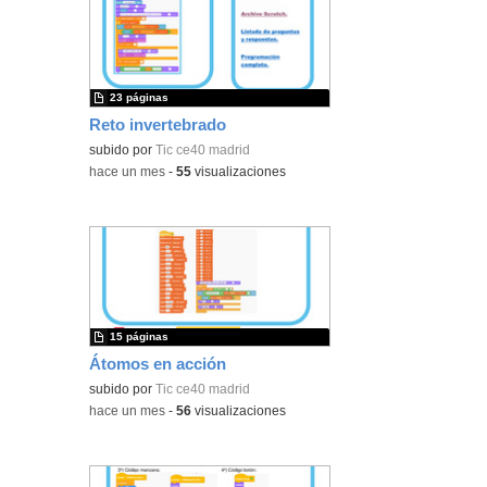
23 páginas
Reto invertebrado
subido por
Tic ce40 madrid
-
hace un mes
-
55
visualizaciones
15 páginas
Átomos en acción
subido por
Tic ce40 madrid
-
hace un mes
-
56
visualizaciones