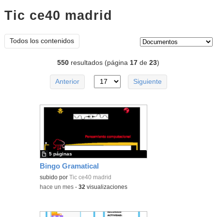
Tic ce40 madrid
documentos
Tipo de contenido:
Todos los contenidos
550
resultados (página
17
de
23
)
Anterior
Siguiente
5 páginas
Bingo Gramatical
subido por
Tic ce40 madrid
-
hace un mes
-
32
visualizaciones