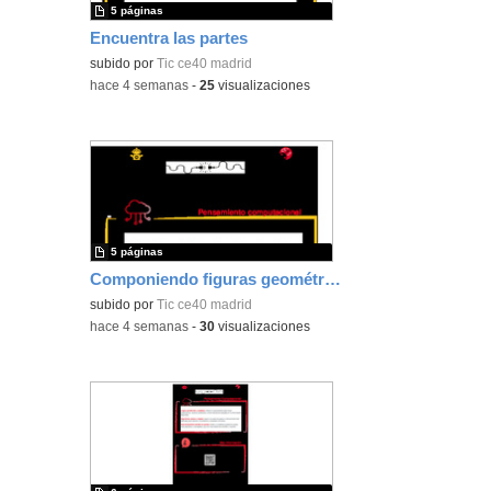
5 páginas
Encuentra las partes
subido por
Tic ce40 madrid
-
hace 4 semanas
-
25
visualizaciones
5 páginas
Componiendo figuras geométricas
subido por
Tic ce40 madrid
-
hace 4 semanas
-
30
visualizaciones