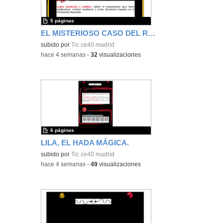
5 páginas
EL MISTERIOSO CASO DEL RECIPIENTE MUDO
subido por
Tic ce40 madrid
-
hace 4 semanas
-
32
visualizaciones
6 páginas
LILA, EL HADA MÁGICA.
subido por
Tic ce40 madrid
-
hace 4 semanas
-
49
visualizaciones