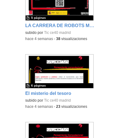
5 páginas
LA CARRERA DE ROBOTS MATEMÁTICOS
subido por
Tic ce40 madrid
-
hace 4 semanas
-
38
visualizaciones
6 páginas
El misterio del tesoro
subido por
Tic ce40 madrid
-
hace 4 semanas
-
23
visualizaciones