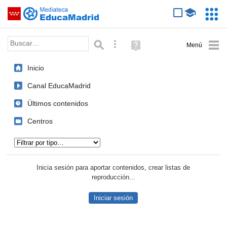
Mediateca de EducaMadrid
Saltar navegación
Servic
Educa
Palabra o frase:
Búsqueda avanzada
Ayuda
(en
ventana
Inicio
nueva)
Canal EducaMadrid
Últimos contenidos
Centros
Tipo de contenido:
Inicia sesión para aportar contenidos, crear listas de
reproducción...
Iniciar sesión