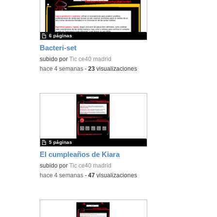
6 páginas
Bacteri-set
subido por
Tic ce40 madrid
-
hace 4 semanas
-
23
visualizaciones
5 páginas
El cumpleaños de Kiara
subido por
Tic ce40 madrid
-
hace 4 semanas
-
47
visualizaciones