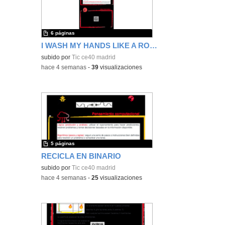
6 páginas
I WASH MY HANDS LIKE A ROBOT
subido por
Tic ce40 madrid
-
hace 4 semanas
-
39
visualizaciones
5 páginas
RECICLA EN BINARIO
subido por
Tic ce40 madrid
-
hace 4 semanas
-
25
visualizaciones