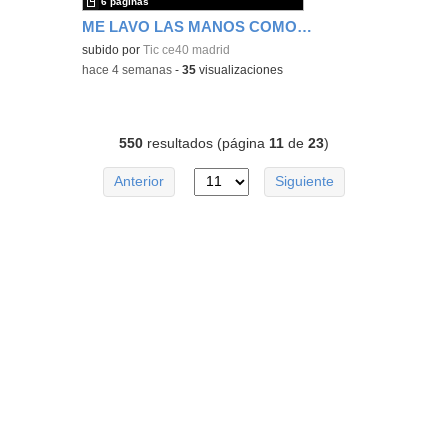
6 páginas
ME LAVO LAS MANOS COMO UN ROBOT
subido por
Tic ce40 madrid
-
hace 4 semanas
-
35
visualizaciones
550
resultados (página
11
de
23
)
Anterior
Siguiente