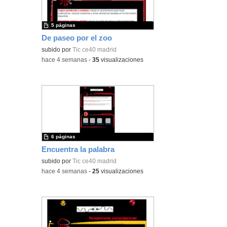
5 páginas
De paseo por el zoo
subido por
Tic ce40 madrid
-
hace 4 semanas
-
35
visualizaciones
6 páginas
Encuentra la palabra
subido por
Tic ce40 madrid
-
hace 4 semanas
-
25
visualizaciones