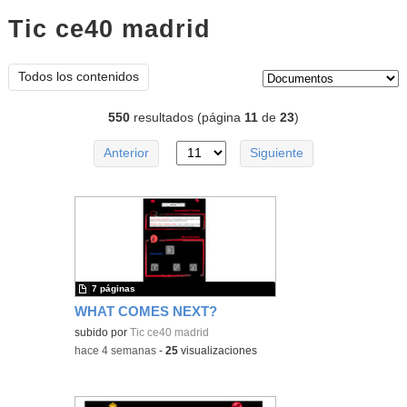
Tic ce40 madrid
documentos
Tipo de contenido:
Todos los contenidos
550
resultados (página
11
de
23
)
Anterior
Siguiente
7 páginas
WHAT COMES NEXT?
subido por
Tic ce40 madrid
-
hace 4 semanas
-
25
visualizaciones