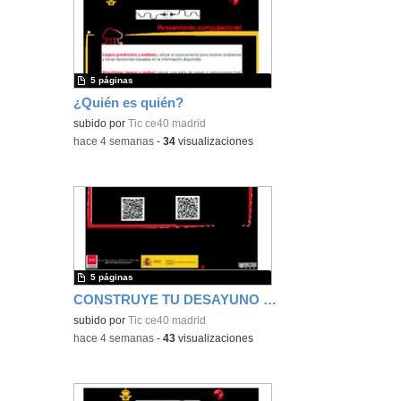
5 páginas
¿Quién es quién?
subido por
Tic ce40 madrid
-
hace 4 semanas
-
34
visualizaciones
5 páginas
CONSTRUYE TU DESAYUNO SALUDABLE
subido por
Tic ce40 madrid
-
hace 4 semanas
-
43
visualizaciones