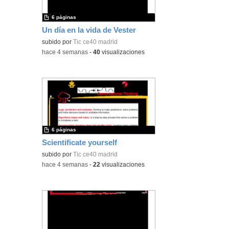
6 páginas
Un día en la vida de Vester
subido por
Tic ce40 madrid
-
hace 4 semanas
-
40
visualizaciones
6 páginas
Scientificate yourself
subido por
Tic ce40 madrid
-
hace 4 semanas
-
22
visualizaciones