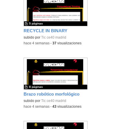
5 páginas
RECYCLE IN BINARY
subido por
Tic ce40 madrid
-
hace 4 semanas
-
37
visualizaciones
8 páginas
Brazo robótico morfológico
subido por
Tic ce40 madrid
-
hace 4 semanas
-
43
visualizaciones