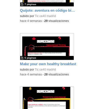
7 páginas
Quijote: aventura en código binario
subido por
Tic ce40 madrid
-
hace 4 semanas
-
29
visualizaciones
6 páginas
Make your own healthy breakfast
subido por
Tic ce40 madrid
-
hace 4 semanas
-
28
visualizaciones