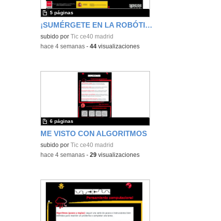
5 páginas
¡SUMÉRGETE EN LA ROBÓTICA: une los animales marinos!
subido por
Tic ce40 madrid
-
hace 4 semanas
-
44
visualizaciones
6 páginas
ME VISTO CON ALGORITMOS
subido por
Tic ce40 madrid
-
hace 4 semanas
-
29
visualizaciones