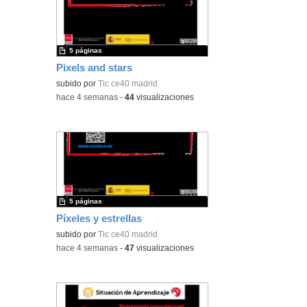
5 páginas
Pixels and stars
subido por
Tic ce40 madrid
-
hace 4 semanas
-
44
visualizaciones
5 páginas
Píxeles y estrellas
subido por
Tic ce40 madrid
-
hace 4 semanas
-
47
visualizaciones