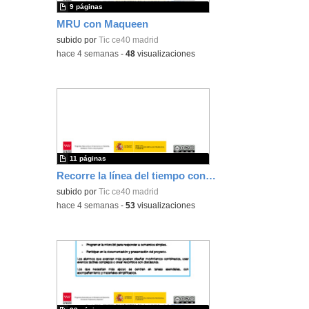
9 páginas
MRU con Maqueen
subido por
Tic ce40 madrid
-
hace 4 semanas
-
48
visualizaciones
11 páginas
Recorre la línea del tiempo con Maqueen
subido por
Tic ce40 madrid
-
hace 4 semanas
-
53
visualizaciones