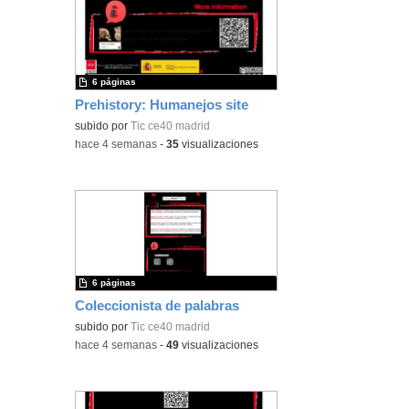
6 páginas
Prehistory: Humanejos site
subido por
Tic ce40 madrid
-
hace 4 semanas
-
35
visualizaciones
6 páginas
Coleccionista de palabras
subido por
Tic ce40 madrid
-
hace 4 semanas
-
49
visualizaciones