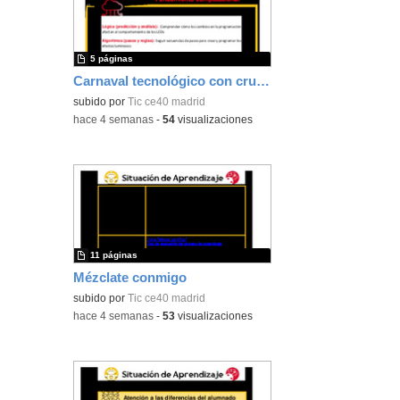
5 páginas
Carnaval tecnológico con crumble
subido por
Tic ce40 madrid
-
hace 4 semanas
-
54
visualizaciones
11 páginas
Mézclate conmigo
subido por
Tic ce40 madrid
-
hace 4 semanas
-
53
visualizaciones