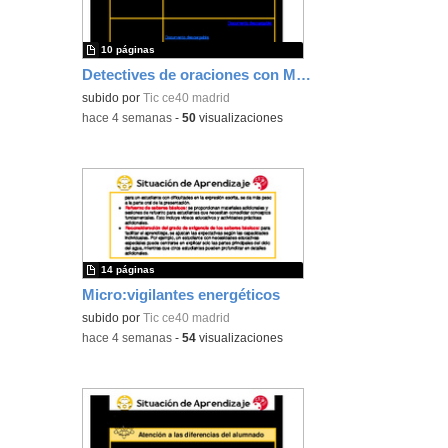
10 páginas
Detectives de oraciones con Micro:bit 4º
subido por
Tic ce40 madrid
-
hace 4 semanas
-
50
visualizaciones
14 páginas
Micro:vigilantes energéticos
subido por
Tic ce40 madrid
-
hace 4 semanas
-
54
visualizaciones