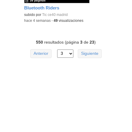
38 páginas
Bluetooth Riders
subido por
Tic ce40 madrid
-
hace 4 semanas
-
49
visualizaciones
550
resultados (página
3
de
23
)
Anterior
Siguiente