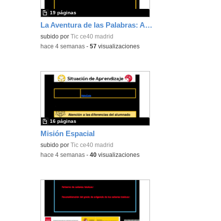
19 páginas
La Aventura de las Palabras: Aprende con Scratch
subido por
Tic ce40 madrid
-
hace 4 semanas
-
57
visualizaciones
16 páginas
Misión Espacial
subido por
Tic ce40 madrid
-
hace 4 semanas
-
40
visualizaciones