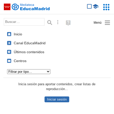
Mediateca de EducaMadrid
Saltar navegación
Servic
Educa
Palabra o frase:
Búsqueda avanzada
Ayuda
(en
ventana
Inicio
nueva)
Canal EducaMadrid
Últimos contenidos
Centros
Tipo de contenido:
Inicia sesión para aportar contenidos, crear listas de
reproducción...
Iniciar sesión