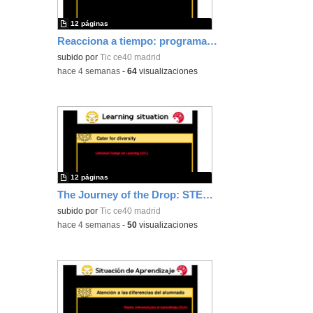
12 páginas
Reacciona a tiempo: programación y reflejos con Micro:bit
subido por
Tic ce40 madrid
-
hace 4 semanas
-
64
visualizaciones
12 páginas
The Journey of the Drop: STEAM Hydrological Cycle
subido por
Tic ce40 madrid
-
hace 4 semanas
-
50
visualizaciones