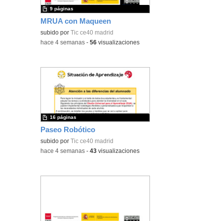
9 páginas
MRUA con Maqueen
subido por
Tic ce40 madrid
-
hace 4 semanas
-
56
visualizaciones
16 páginas
Paseo Robótico
subido por
Tic ce40 madrid
-
hace 4 semanas
-
43
visualizaciones