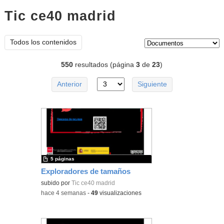
Tic ce40 madrid
documentos
Tipo de contenido:
Todos los contenidos
550
resultados (página
3
de
23
)
Anterior
Siguiente
5 páginas
Exploradores de tamaños
subido por
Tic ce40 madrid
-
hace 4 semanas
-
49
visualizaciones