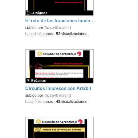
11 páginas
El reto de las fracciones luminosas
subido por
Tic ce40 madrid
-
hace 4 semanas
-
52
visualizaciones
5 páginas
Circuitos impresos con Art2bit
subido por
Tic ce40 madrid
-
hace 4 semanas
-
43
visualizaciones