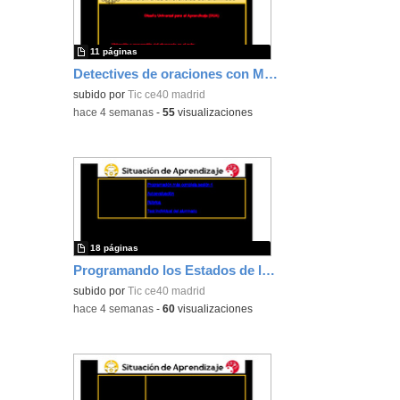
11 páginas
Detectives de oraciones con Micro:bit 6º
subido por
Tic ce40 madrid
-
hace 4 semanas
-
55
visualizaciones
18 páginas
Programando los Estados de la Materia
subido por
Tic ce40 madrid
-
hace 4 semanas
-
60
visualizaciones