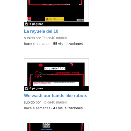
5 páginas
La rayuela del 10
subido por
Tic ce40 madrid
-
hace 4 semanas
-
55
visualizaciones
6 páginas
We wash our hands like robots
subido por
Tic ce40 madrid
-
hace 4 semanas
-
43
visualizaciones